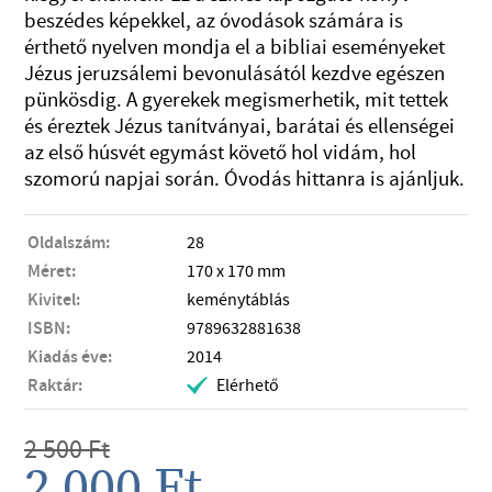
beszédes képekkel, az óvodások számára is
érthető nyelven mondja el a bibliai eseményeket
Jézus jeruzsálemi bevonulásától kezdve egészen
pünkösdig. A gyerekek megismerhetik, mit tettek
és éreztek Jézus tanítványai, barátai és ellenségei
az első húsvét egymást követő hol vidám, hol
szomorú napjai során. Óvodás hittanra is ajánljuk.
Oldalszám:
28
Méret:
170 x 170 mm
Kivitel:
keménytáblás
ISBN:
9789632881638
Kiadás éve:
2014
Raktár:
Elérhető
.
2 500
Ft
2 000
Ft