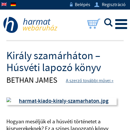
Belépés
Regisztráció
w
U
L
Király szamárháton –
Húsvéti lapozó könyv
BETHAN JAMES
A szerző további művei »
Hogyan meséljük el a húsvéti történetet a
kisgyerekeknek? Ez a színes lapozgató könyv