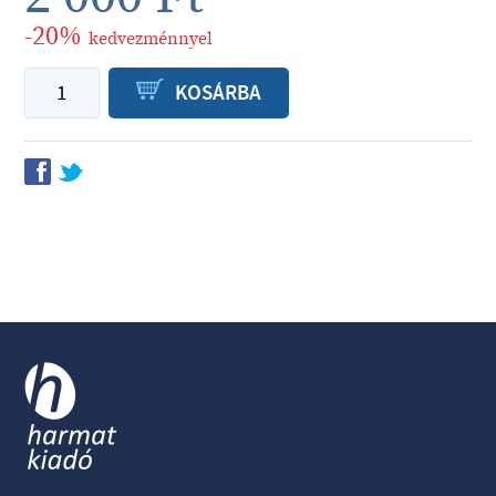
-20%
kedvezménnyel
P
KOSÁRBA
f
t