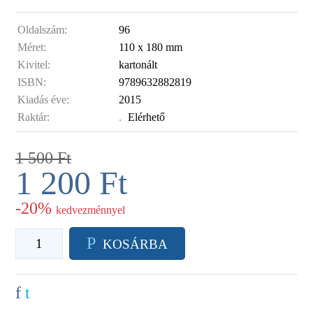
Oldalszám:
96
Méret:
110 x 180 mm
Kivitel:
kartonált
ISBN:
9789632882819
Kiadás éve:
2015
Raktár:
.
Elérhető
1 500
Ft
1 200
Ft
-20%
kedvezménnyel
P
KOSÁRBA
f
t