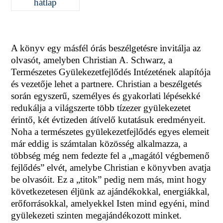
A könyv egy másfél órás beszélgetésre invitálja az
olvasót, amelyben Christian A. Schwarz, a
Természetes Gyülekezetfejlődés Intézetének alapítója
és vezetője lehet a partnere. Christian a beszélgetés
során egyszerű, személyes és gyakorlati lépésekké
redukálja a világszerte több tízezer gyülekezetet
érintő, két évtizeden átívelő kutatásuk eredményeit.
Noha a természetes gyülekezetfejlődés egyes elemeit
már eddig is számtalan közösség alkalmazza, a
többség még nem fedezte fel a „magától végbemenő
fejlődés” elvét, amelybe Christian e könyvben avatja
be olvasóit. Ez a „titok” pedig nem más, mint hogy
következetesen éljünk az ajándékokkal, energiákkal,
erőforrásokkal, amelyekkel Isten mind egyéni, mind
gyülekezeti szinten megajándékozott minket.