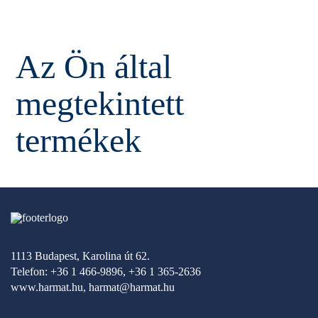
Az Ön által
megtekintett
termékek
1113 Budapest, Karolina út 62.
Telefon: +36 1 466-9896, +36 1 365-2636
www.harmat.hu,
harmat@harmat.hu