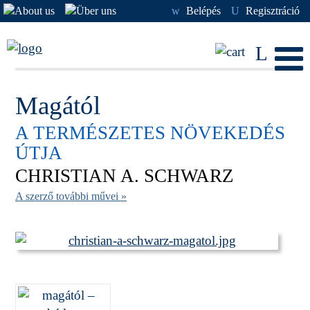
w
Belépés
U
Regisztráció
L
Magától
A TERMÉSZETES NÖVEKEDÉS
ÚTJA
CHRISTIAN A. SCHWARZ
A szerző további művei »