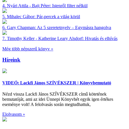
4.
Nyári Attila - Baji Péter:
Istenről filter nélkül
5.
Mihalec Gábor:
Pár-percek a világ körül
6.
Gary Chapman:
Az 5 szeretetnyelv – Egymásra hangolva
7.
Timothy Keller - Katherine Leary Alsdorf:
Hivatás és elhívás
Még több népszerű könyv »
Híreink
VIDEÓ: Lackfi János SZÍVÉKSZER | Könyvbemutató
Nézd vissza Lackfi János SZÍVÉKSZER című kötetének
bemutatóját, ami az idei Ünnepi Könyvhét egyik igen értékes
eseménye volt! A felolvasás során megtudhattuk,
Elolvasom »