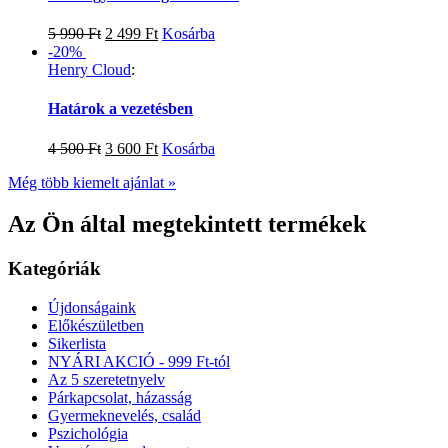
5 990
Ft
2 499
Ft
Kosárba
-20%
Henry Cloud
:
Határok a vezetésben
4 500
Ft
3 600
Ft
Kosárba
Még több kiemelt ajánlat »
Az Ön által megtekintett termékek
Kategóriák
Újdonságaink
Előkészületben
Sikerlista
NYÁRI AKCIÓ - 999 Ft-tól
Az 5 szeretetnyelv
Párkapcsolat, házasság
Gyermeknevelés, család
Pszichológia