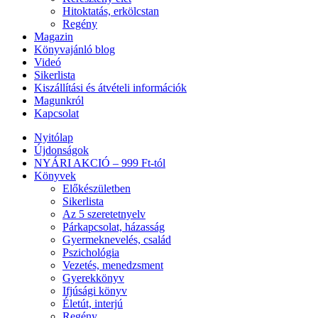
Hitoktatás, erkölcstan
Regény
Magazin
Könyvajánló blog
Videó
Sikerlista
Kiszállítási és átvételi információk
Magunkról
Kapcsolat
Nyitólap
Újdonságok
NYÁRI AKCIÓ – 999 Ft-tól
Könyvek
Előkészületben
Sikerlista
Az 5 szeretetnyelv
Párkapcsolat, házasság
Gyermeknevelés, család
Pszichológia
Vezetés, menedzsment
Gyerekkönyv
Ifjúsági könyv
Életút, interjú
Regény