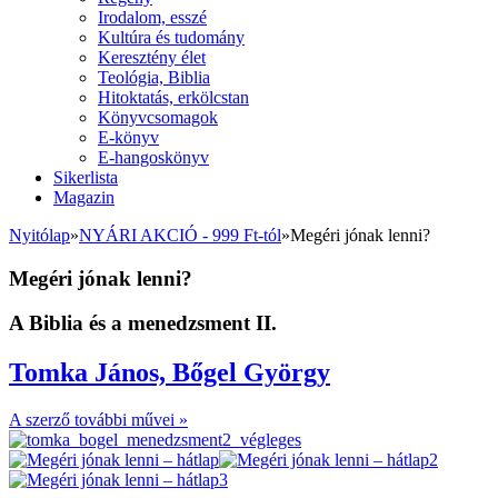
Irodalom, esszé
Kultúra és tudomány
Keresztény élet
Teológia, Biblia
Hitoktatás, erkölcstan
Könyvcsomagok
E-könyv
E-hangoskönyv
Sikerlista
Magazin
Nyitólap
»
NYÁRI AKCIÓ - 999 Ft-tól
»
Megéri jónak lenni?
Megéri jónak lenni?
A Biblia és a menedzsment II.
Tomka János, Bőgel György
A szerző további művei »