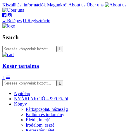
Kiszállítási információk
Magunkról
About us
Über uns
w
Belépés
U
Regisztráció
Search
Kosár tartalma
L
Nyitólap
NYÁRI AKCIÓ – 999 Ft-tól
Könyv
Párkapcsolat, házasság
Kultúra és tudomány
Életút, interjú
Irodalom, esszé
Keresztény élet