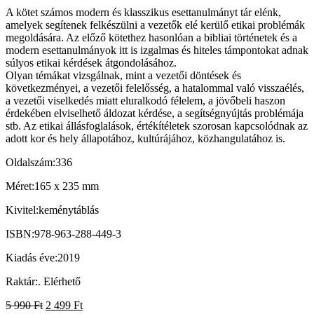
A kötet számos modern és klasszikus esettanulmányt tár elénk,
amelyek segítenek felkészülni a vezetők elé kerülő etikai problémák
megoldására. Az előző kötethez hasonlóan a bibliai történetek és a
modern esettanulmányok itt is izgalmas és hiteles támpontokat adnak
súlyos etikai kérdések átgondolásához.
Olyan témákat vizsgálnak, mint a vezetői döntések és
következményei, a vezetői felelősség, a hatalommal való visszaélés,
a vezetői viselkedés miatt eluralkodó félelem, a jövőbeli haszon
érdekében elviselhető áldozat kérdése, a segítségnyújtás problémája
stb. Az etikai állásfoglalások, értékítéletek szorosan kapcsolódnak az
adott kor és hely állapotához, kultúrájához, közhangulatához is.
Oldalszám:
336
Méret:
165 x 235 mm
Kivitel:
keménytáblás
ISBN:
978-963-288-449-3
Kiadás éve:
2019
Raktár:
.
Elérhető
5 990
Ft
2 499
Ft