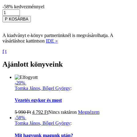
-58%
kedvezménnyel
P
KOSÁRBA
A kiadványt e-könyv partnerünknél is megvásárolhatja. A
vásárláshoz kattintson
IDE »
f
t
Ajánlott könyveink
-20%
Tomka János, Bőgel György
:
Vezetés egykor és most
5 990
Ft
4 792
Ft
Nincs raktáron
Megnézem
-58%
Tomka János, Bőgel György
:
Mit hagyunk magunk után?