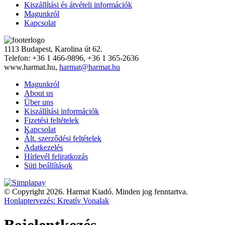
Kiszállítási és átvételi információk
Magunkról
Kapcsolat
1113 Budapest, Karolina út 62.
Telefon: +36 1 466-9896, +36 1 365-2636
www.harmat.hu,
harmat@harmat.hu
Magunkról
About us
Über uns
Kiszállítási információk
Fizetési feltételek
Kapcsolat
Ált. szerződési feltételek
Adatkezelés
Hírlevél feliratkozás
Süti beállítások
© Copyright 2026. Harmat Kiadó. Minden jog fenntartva.
Honlaptervezés: Kreatív Vonalak