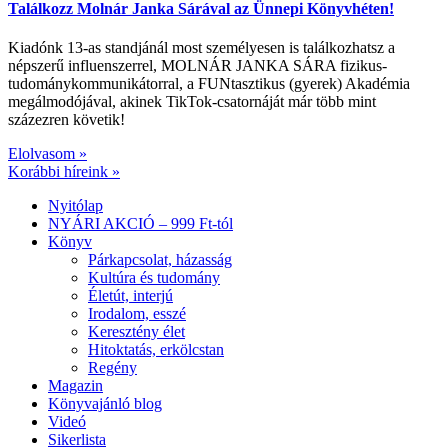
Találkozz Molnár Janka Sárával az Ünnepi Könyvhéten!
Kiadónk 13-as standjánál most személyesen is találkozhatsz a
népszerű influenszerrel, MOLNÁR JANKA SÁRA fizikus-
tudománykommunikátorral, a FUNtasztikus (gyerek) Akadémia
megálmodójával, akinek TikTok-csatornáját már több mint
százezren követik!
Elolvasom »
Korábbi híreink »
Nyitólap
NYÁRI AKCIÓ – 999 Ft-tól
Könyv
Párkapcsolat, házasság
Kultúra és tudomány
Életút, interjú
Irodalom, esszé
Keresztény élet
Hitoktatás, erkölcstan
Regény
Magazin
Könyvajánló blog
Videó
Sikerlista