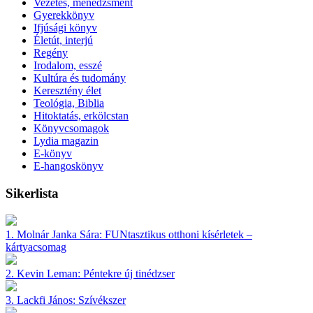
Vezetés, menedzsment
Gyerekkönyv
Ifjúsági könyv
Életút, interjú
Regény
Irodalom, esszé
Kultúra és tudomány
Keresztény élet
Teológia, Biblia
Hitoktatás, erkölcstan
Könyvcsomagok
Lydia magazin
E-könyv
E-hangoskönyv
Sikerlista
1.
Molnár Janka Sára:
FUNtasztikus otthoni kísérletek –
kártyacsomag
2.
Kevin Leman:
Péntekre új tinédzser
3.
Lackfi János:
Szívékszer