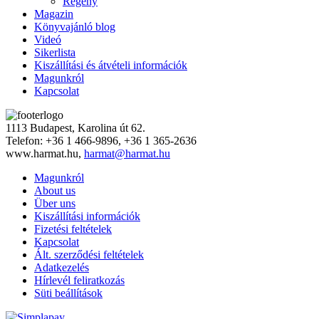
Regény
Magazin
Könyvajánló blog
Videó
Sikerlista
Kiszállítási és átvételi információk
Magunkról
Kapcsolat
1113 Budapest, Karolina út 62.
Telefon: +36 1 466-9896, +36 1 365-2636
www.harmat.hu,
harmat@harmat.hu
Magunkról
About us
Über uns
Kiszállítási információk
Fizetési feltételek
Kapcsolat
Ált. szerződési feltételek
Adatkezelés
Hírlevél feliratkozás
Süti beállítások