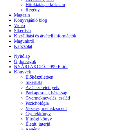
Hitoktatás, erkölcstan
Regény
Magazin
Könyvajánló blog
Videó
Sikerlista
Kiszállítási és átvételi információk
Magunkról
Kapcsolat
Nyitólap
Újdonságok
NYÁRI AKCIÓ – 999 Ft-tól
Könyvek
Előkészületben
Sikerlista
Az 5 szeretetnyelv
Párkapcsolat, házasság
Gyermeknevelés, család
Pszichológia
Vezetés, menedzsment
Gyerekkönyv
Ifjúsági könyv
Életút, interjú
Regény