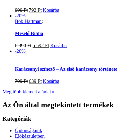
990
Ft
792
Ft
Kosárba
-20%
Bob Hartman
:
Mesélő Biblia
6 990
Ft
5 592
Ft
Kosárba
-20%
Karácsonyi színező – Az első karácsony története
799
Ft
639
Ft
Kosárba
Még több kiemelt ajánlat »
Az Ön által megtekintett termékek
Kategóriák
Újdonságaink
Előkészületben