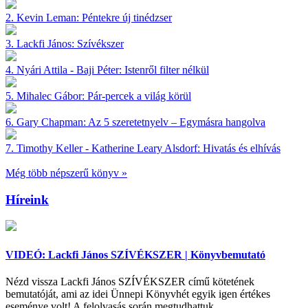
2.
Kevin Leman:
Péntekre új tinédzser
3.
Lackfi János:
Szívékszer
4.
Nyári Attila - Baji Péter:
Istenről filter nélkül
5.
Mihalec Gábor:
Pár-percek a világ körül
6.
Gary Chapman:
Az 5 szeretetnyelv – Egymásra hangolva
7.
Timothy Keller - Katherine Leary Alsdorf:
Hivatás és elhívás
Még több népszerű könyv »
Híreink
VIDEÓ: Lackfi János SZÍVÉKSZER | Könyvbemutató
Nézd vissza Lackfi János SZÍVÉKSZER című kötetének
bemutatóját, ami az idei Ünnepi Könyvhét egyik igen értékes
eseménye volt! A felolvasás során megtudhattuk,