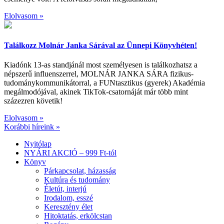
Elolvasom »
Találkozz Molnár Janka Sárával az Ünnepi Könyvhéten!
Kiadónk 13-as standjánál most személyesen is találkozhatsz a
népszerű influenszerrel, MOLNÁR JANKA SÁRA fizikus-
tudománykommunikátorral, a FUNtasztikus (gyerek) Akadémia
megálmodójával, akinek TikTok-csatornáját már több mint
százezren követik!
Elolvasom »
Korábbi híreink »
Nyitólap
NYÁRI AKCIÓ – 999 Ft-tól
Könyv
Párkapcsolat, házasság
Kultúra és tudomány
Életút, interjú
Irodalom, esszé
Keresztény élet
Hitoktatás, erkölcstan