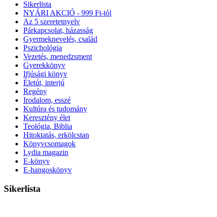
Sikerlista
NYÁRI AKCIÓ - 999 Ft-tól
Az 5 szeretetnyelv
Párkapcsolat, házasság
Gyermeknevelés, család
Pszichológia
Vezetés, menedzsment
Gyerekkönyv
Ifjúsági könyv
Életút, interjú
Regény
Irodalom, esszé
Kultúra és tudomány
Keresztény élet
Teológia, Biblia
Hitoktatás, erkölcstan
Könyvcsomagok
Lydia magazin
E-könyv
E-hangoskönyv
Sikerlista