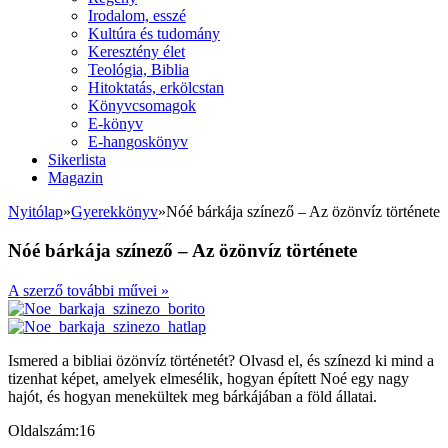
Irodalom, esszé
Kultúra és tudomány
Keresztény élet
Teológia, Biblia
Hitoktatás, erkölcstan
Könyvcsomagok
E-könyv
E-hangoskönyv
Sikerlista
Magazin
Nyitólap
»
Gyerekkönyv
»
Nóé bárkája színező – Az özönvíz története
Nóé bárkája színező – Az özönvíz története
A szerző további művei »
Ismered a bibliai özönvíz történetét? Olvasd el, és színezd ki mind a
tizenhat képet, amelyek elmesélik, hogyan épített Noé egy nagy
hajót, és hogyan menekültek meg bárkájában a föld állatai.
Oldalszám:
16