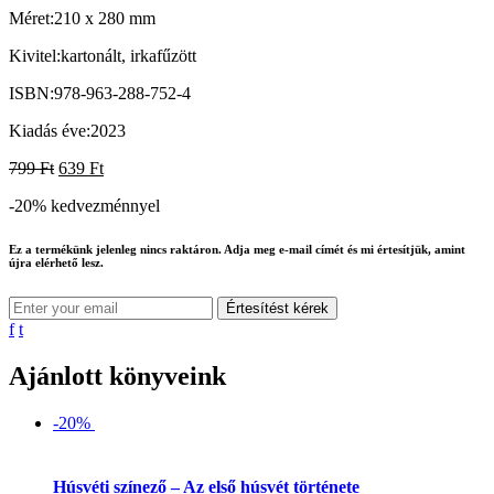
Méret:
210 x 280 mm
Kivitel:
kartonált, irkafűzött
ISBN:
978-963-288-752-4
Kiadás éve:
2023
799
Ft
639
Ft
-20%
kedvezménnyel
Ez a termékünk jelenleg nincs raktáron. Adja meg e-mail címét és mi értesítjük, amint
újra elérhető lesz.
Értesítést kérek
f
t
Ajánlott könyveink
-20%
Húsvéti színező – Az első húsvét története