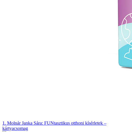
1.
Molnár Janka Sára:
FUNtasztikus otthoni kísérletek –
kártyacsomag