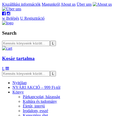
Kiszállítási információk
Magunkról
About us
Über uns
w
Belépés
U
Regisztráció
Search
Kosár tartalma
L
Nyitólap
NYÁRI AKCIÓ – 999 Ft-tól
Könyv
Párkapcsolat, házasság
Kultúra és tudomány
Életút, interjú
Irodalom, esszé
Keresztény élet