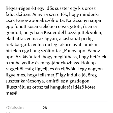
Réges-régen élt egy idős suszter egy kis orosz
falucskában. Annyira szerették, hogy mindenki
csak Panov apónak szólította. Karácsony napján
épp fonott kosárszékében olvasgatott, és arra
gondolt, hogy ha a Kisdeddel hozzá jöttek volna,
elalhattak volna az ágyán, a kisbabát pedig
betakargatta volna meleg takarójával, amikor
hirtelen egy hang szólította: „Panov apó, Panov
apó! Azt kívántad, hogy megláthass, hogy betérjek
a műhelyedbe és megajándékozhass. Holnap
reggeltől estig figyelj, és én eljövök. Légy nagyon
figyelmes, hogy felismerj!” Így indul a jó, öreg
suszter karácsonya, amiről ez a gazdagon
illusztrált, az orosz tél hangulatát idéző kötet
mesél.
28
Oldalszám: