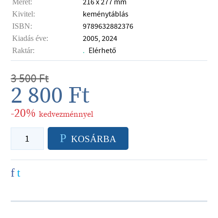
216 x 277 mm
Méret:
keménytáblás
Kivitel:
9789632882376
ISBN:
2005, 2024
Kiadás éve:
Elérhető
Raktár:
.
3 500
Ft
2 800
Ft
-20%
kedvezménnyel
P
KOSÁRBA
f
t