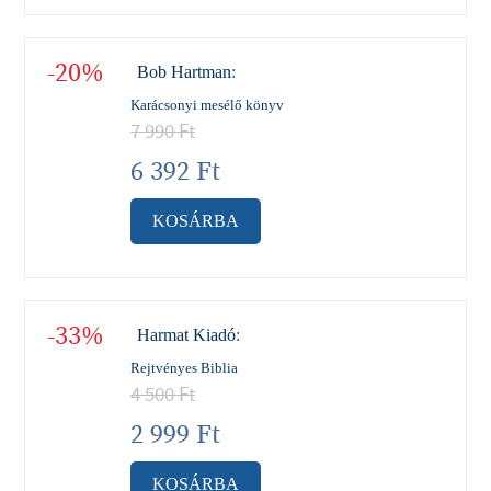
-20%
Bob Hartman
:
Karácsonyi mesélő könyv
7 990
Ft
6 392
Ft
KOSÁRBA
-33%
Harmat Kiadó
:
Rejtvényes Biblia
4 500
Ft
2 999
Ft
KOSÁRBA