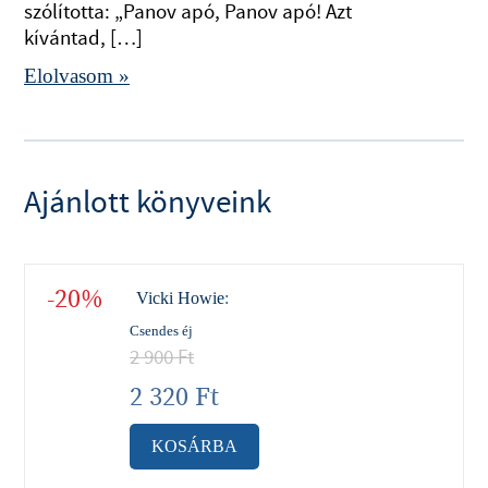
szólította: „Panov apó, Panov apó! Azt
kívántad, […]
Elolvasom »
Ajánlott könyveink
-20%
Vicki Howie
:
Csendes éj
2 900
Ft
2 320
Ft
KOSÁRBA