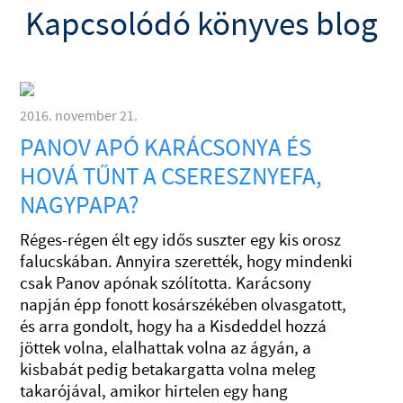
Kapcsolódó könyves blog
2016. november 21.
PANOV APÓ KARÁCSONYA ÉS
HOVÁ TŰNT A CSERESZNYEFA,
NAGYPAPA?
Réges-régen élt egy idős suszter egy kis orosz
falucskában. Annyira szerették, hogy mindenki
csak Panov apónak szólította. Karácsony
napján épp fonott kosárszékében olvasgatott,
és arra gondolt, hogy ha a Kisdeddel hozzá
jöttek volna, elalhattak volna az ágyán, a
kisbabát pedig betakargatta volna meleg
takarójával, amikor hirtelen egy hang