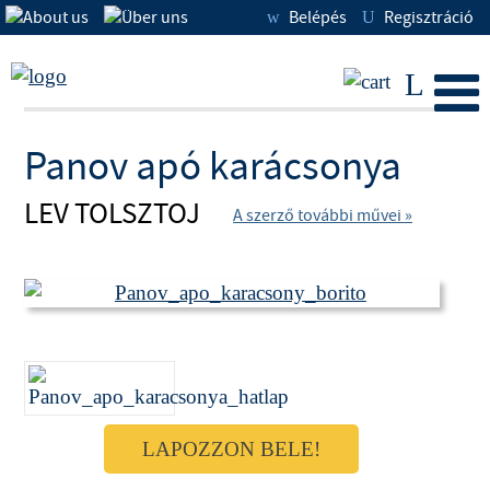
Belépés
Regisztráció
w
U
L
Panov apó karácsonya
LEV TOLSZTOJ
A szerző további művei »
LAPOZZON BELE!