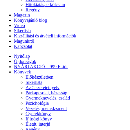
Hitoktatás, erkölcstan
Regény
Magazin
Könyvajánló blog
Videó
Sikerlista
Kiszállítási és átvételi információk
Magunkról
Kapcsolat
Nyitólap
Újdonságok
NYÁRI AKCIÓ – 999 Ft-tól
Könyvek
Előkészületben
Sikerlista
Az 5 szeretetnyelv
Párkapcsolat, házasság
Gyermeknevelés, család
Pszichológia
Vezetés, menedzsment
Gyerekkönyv
Ifjúsági könyv
Életút, interjú
Regény