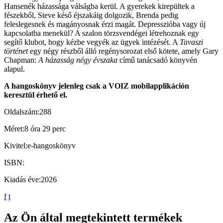
Hansenék házassága válságba kerül. A gyerekek kirepültek a
fészekből, Steve késő éjszakáig dolgozik, Brenda pedig
feleslegesnek és magányosnak érzi magát. Depresszióba vagy új
kapcsolatba menekül? A szalon törzsvendégei létrehoznak egy
segítő klubot, hogy kézbe vegyék az ügyek intézését. A
Tavaszi
történet
egy négy részből álló regénysorozat első kötete, amely Gary
Chapman:
A házasság négy évszaka
című tanácsadó könyvén
alapul.
A hangoskönyv jelenleg csak a VOIZ mobilapplikáción
keresztül érhető el.
Oldalszám:
288
Méret:
8 óra 29 perc
Kivitel:
e-hangoskönyv
ISBN:
Kiadás éve:
2026
f
t
Az Ön által megtekintett termékek