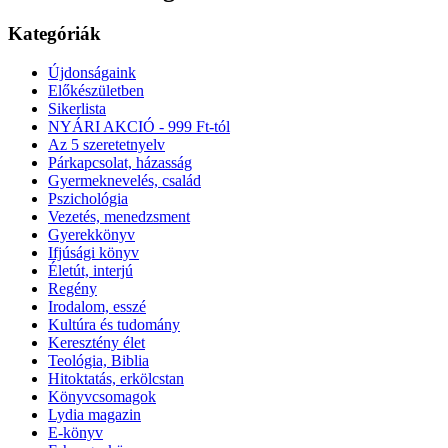
Kategóriák
Újdonságaink
Előkészületben
Sikerlista
NYÁRI AKCIÓ - 999 Ft-tól
Az 5 szeretetnyelv
Párkapcsolat, házasság
Gyermeknevelés, család
Pszichológia
Vezetés, menedzsment
Gyerekkönyv
Ifjúsági könyv
Életút, interjú
Regény
Irodalom, esszé
Kultúra és tudomány
Keresztény élet
Teológia, Biblia
Hitoktatás, erkölcstan
Könyvcsomagok
Lydia magazin
E-könyv