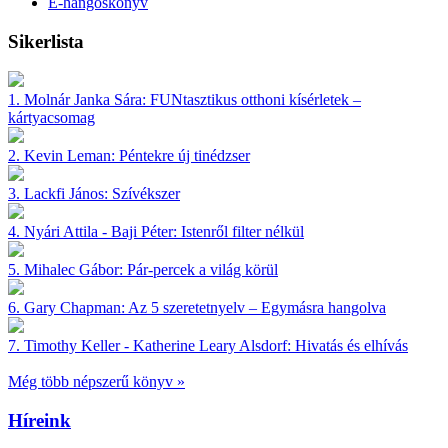
E-hangoskönyv
Sikerlista
1.
Molnár Janka Sára:
FUNtasztikus otthoni kísérletek –
kártyacsomag
2.
Kevin Leman:
Péntekre új tinédzser
3.
Lackfi János:
Szívékszer
4.
Nyári Attila - Baji Péter:
Istenről filter nélkül
5.
Mihalec Gábor:
Pár-percek a világ körül
6.
Gary Chapman:
Az 5 szeretetnyelv – Egymásra hangolva
7.
Timothy Keller - Katherine Leary Alsdorf:
Hivatás és elhívás
Még több népszerű könyv »
Híreink