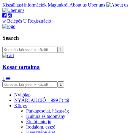
Kiszállítási információk
Magunkról
About us
Über uns
w
Belépés
U
Regisztráció
Search
Kosár tartalma
L
Nyitólap
NYÁRI AKCIÓ – 999 Ft-tól
Könyv
Párkapcsolat, házasság
Kultúra és tudomány
Életút, interjú
Irodalom, esszé
Keresztény élet