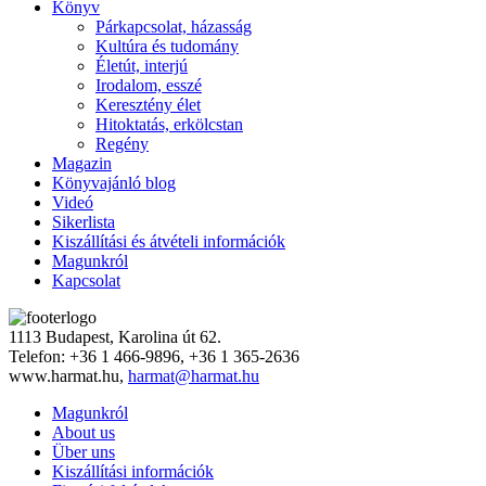
Könyv
Párkapcsolat, házasság
Kultúra és tudomány
Életút, interjú
Irodalom, esszé
Keresztény élet
Hitoktatás, erkölcstan
Regény
Magazin
Könyvajánló blog
Videó
Sikerlista
Kiszállítási és átvételi információk
Magunkról
Kapcsolat
1113 Budapest, Karolina út 62.
Telefon: +36 1 466-9896, +36 1 365-2636
www.harmat.hu,
harmat@harmat.hu
Magunkról
About us
Über uns
Kiszállítási információk