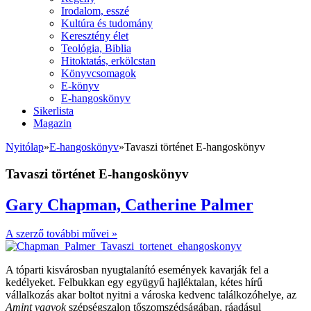
Irodalom, esszé
Kultúra és tudomány
Keresztény élet
Teológia, Biblia
Hitoktatás, erkölcstan
Könyvcsomagok
E-könyv
E-hangoskönyv
Sikerlista
Magazin
Nyitólap
»
E-hangoskönyv
»
Tavaszi történet E-hangoskönyv
Tavaszi történet E-hangoskönyv
Gary Chapman, Catherine Palmer
A szerző további művei »
A tóparti kisvárosban nyugtalanító események kavarják fel a
kedélyeket. Felbukkan egy együgyű hajléktalan, kétes hírű
vállalkozás akar boltot nyitni a városka kedvenc találkozóhelye, az
Amint vagyok
szépségszalon tőszomszédságában, ráadásul