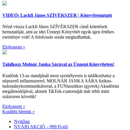
VIDEÓ: Lackfi János SZÍVÉKSZER | Könyvbemutató
Nézd vissza Lackfi János SZÍVÉKSZER című kötetének
bemutatóját, ami az idei Ünnepi Könyvhét egyik igen értékes
eseménye volt! A felolvasás során megtudhattuk,
Elolvasom »
Találkozz Molnár Janka Sárával az Ünnepi Könyvhéten!
Kiadónk 13-as standjánál most személyesen is találkozhatsz a
népszerű influenszerrel, MOLNÁR JANKA SÁRA fizikus-
tudománykommunikátorral, a FUNtasztikus (gyerek) Akadémia
megálmodójával, akinek TikTok-csatornáját már több mint
százezren követik!
Elolvasom »
Korábbi híreink »
Nyitólap
NYÁRI AKCIÓ – 999 Ft-tól