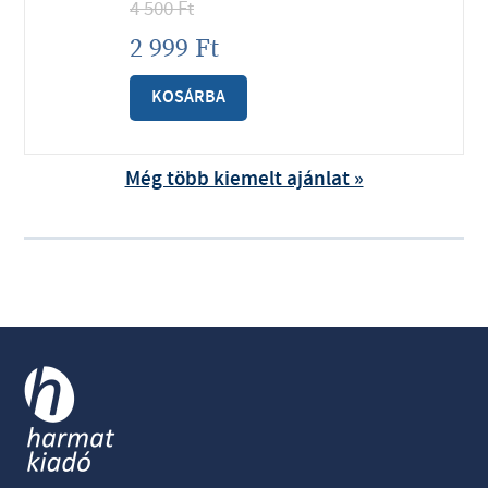
4 500
Ft
2 999
Ft
KOSÁRBA
Még több kiemelt ajánlat »