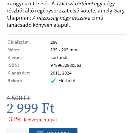
az ügyek intézését. A
Tavaszi történet
egy négy
részből álló regénysorozat első kötete, amely Gary
Chapman:
A házasság négy évszaka
című
tanácsadó könyvén alapul.
Oldalszám:
288
Méret:
135 x 205 mm
Kivitel:
kartonált
ISBN:
9789632880563
Kiadás éve:
2011, 2024
Raktár:
Elérhető
.
4 500
Ft
2 999
Ft
-33%
kedvezménnyel