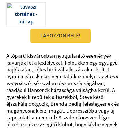
LAPOZZON BELE!
A tóparti kisvárosban nyugtalanító események
kavarják fel a kedélyeket. Felbukkan egy együgyű
hajléktalan, kétes hírű vállalkozás akar boltot
nyitni a városka kedvenc találkozóhelye, az
Amint
vagyok
szépségszalon tőszomszédságában,
ráadásul Hansenék házassága válságba kerül. A
gyerekek kirepültek a fészekből, Steve késő
éjszakáig dolgozik, Brenda pedig feleslegesnek és
magányosnak érzi magát. Depresszióba vagy új
kapcsolatba menekül? A szalon törzsvendégei
létrehoznak egy segítő klubot, hogy kézbe vegyék