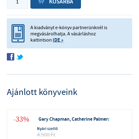
P
KOSÁRBA
A kiadványt e-könyv partnerünknél is
megvásárolhatja. A vásárláshoz
kattintson
IDE »
f
t
Ajánlott könyveink
-33%
Gary Chapman, Catherine Palmer
:
Nyári szellő
4 500
Ft