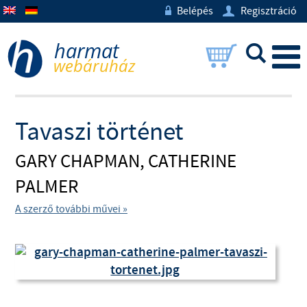
Belépés
Regisztráció
w
U
L
Tavaszi történet
GARY CHAPMAN, CATHERINE
PALMER
A szerző további művei »