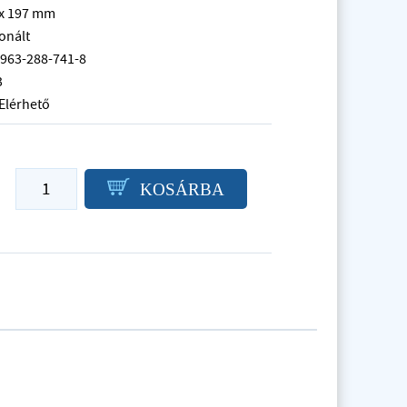
 x 197 mm
onált
-963-288-741-8
3
Elérhető
P
KOSÁRBA