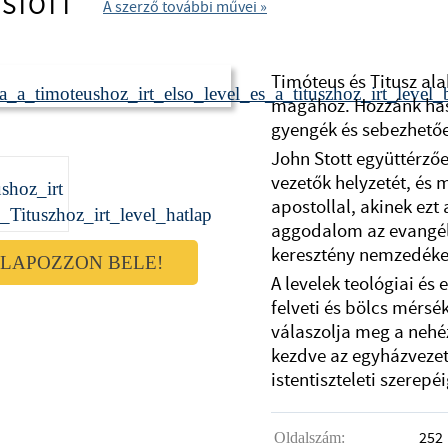
 STOTT
A szerző további művei »
Timóteus és Titusz ala
magához. Hozzánk has
gyengék és sebezhető
John Stott együttérzőe
vezetők helyzetét, és
apostollal, akinek ezt 
aggodalom az evangéli
keresztény nemzedéke
LAPOZZON BELE!
A levelek teológiai és 
felveti és bölcs mérsékl
válaszolja meg a nehéz
kezdve az egyházvezet
istentiszteleti szerepéi
252
Oldalszám: