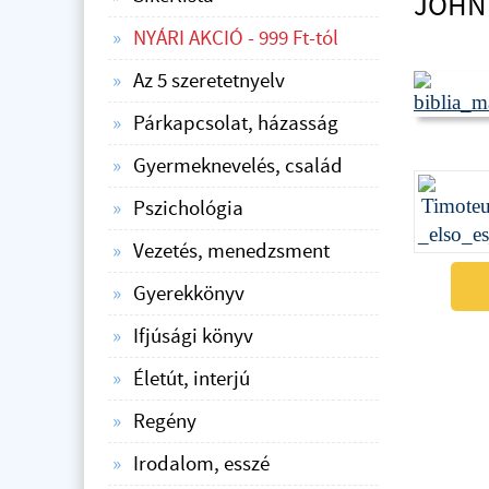
JOHN
NYÁRI AKCIÓ - 999 Ft-tól
Az 5 szeretetnyelv
Párkapcsolat, házasság
Gyermeknevelés, család
Pszichológia
Vezetés, menedzsment
Gyerekkönyv
Ifjúsági könyv
Életút, interjú
Regény
Irodalom, esszé