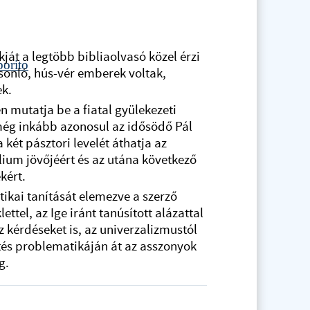
kját a legtöbb bibliaolvasó közel érzi
onló, hús-vér emberek voltak,
ek.
n mutatja be a fiatal gyülekezeti
 még inkább azonosul az idősödő Pál
a két pásztori levelét áthatja az
um jövőjéért és az utána következő
kért.
etikai tanítását elemezve a szerző
ettel, az Ige iránt tanúsított alázattal
 kérdéseket is, az univerzalizmustól
és problematikáján át az asszonyok
g.