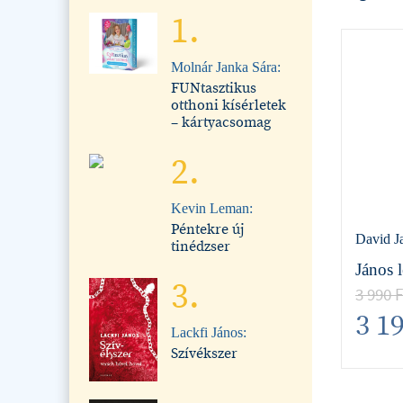
1.
Molnár Janka Sára:
FUNtasztikus
otthoni kísérletek
– kártyacsomag
2.
Kevin Leman:
Péntekre új
David J
tinédzser
János l
3.
3 990
F
3 1
Lackfi János:
Szívékszer