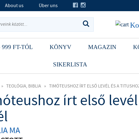
About us
Über uns
Ko
 999 FT-TÓL
KÖNYV
MAGAZIN
K
SIKERLISTA
»
TEOLÓGIA, BIBLIA
»
TIMÓTEUSHOZ ÍRT ELSŐ LEVÉL ÉS A TITUSHOZ
óteushoz írt első levél 
él
LIA MA