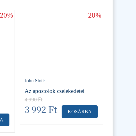
-20%
-20%
John Stott
:
Az apostolok cselekedetei
4 990
Ft
3 992
Ft
KOSÁRBA
A