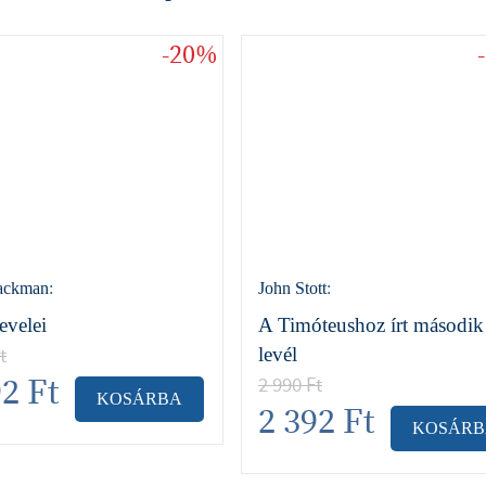
-20%
ackman
:
John Stott
:
evelei
A Timóteushoz írt második
t
levél
92
Ft
2 990
Ft
KOSÁRBA
2 392
Ft
KOSÁRB