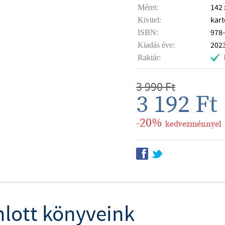
142
Méret:
kart
Kivitel:
978
ISBN:
202
Kiadás éve:
Raktár:
.
3 990
Ft
3 192
Ft
-20%
kedvezménnyel
f
t
nlott könyveink