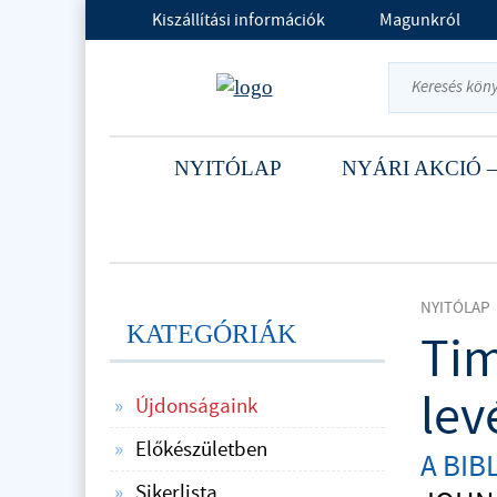
Kiszállítási információk
Magunkról
NYITÓLAP
NYÁRI AKCIÓ –
NYITÓLAP
KATEGÓRIÁK
Tim
lev
Újdonságaink
Előkészületben
A BIB
Sikerlista