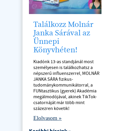
Találkozz Molnár
Janka Sárával az
Ünnepi
Könyvhéten!
Kiadónk 13-as standjánál most
személyesen is találkozhatsz a
népszerű influenszerrel, MOLNÁR
JANKA SÁRA fizikus-
tudománykommunikátorral, a
FUNtasztikus (gyerek) Akadémia
megálmodójával, akinek TikTok-
csatornáját már több mint
százezren követik!
Elolvasom »