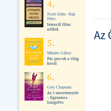
4.
Nyári Attila - Baji
Péter:
Istenről filter
nélkül
Az 
5.
Mihalec Gábor:
Pár-percek a világ
körül
6.
Gary Chapman:
Az 5 szeretetnyelv
– Egymásra
hangolva