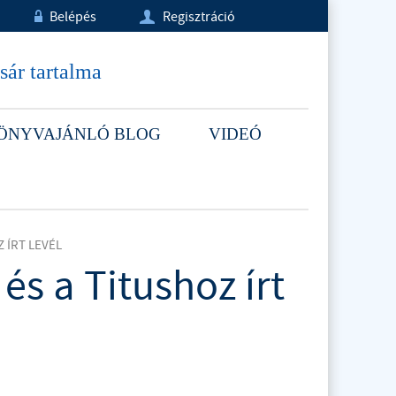
Belépés
Regisztráció
w
U
sár tartalma
ÖNYVAJÁNLÓ BLOG
VIDEÓ
 ÍRT LEVÉL
és a Titushoz írt