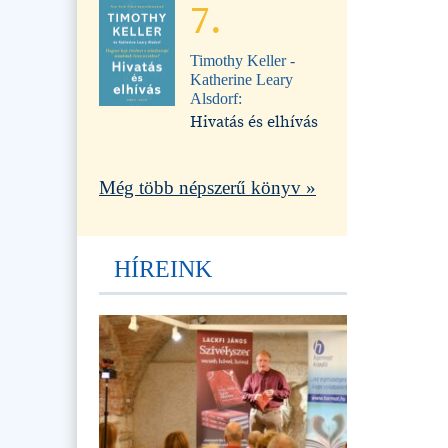
7.
Timothy Keller -
Katherine Leary
Alsdorf:
Hivatás és elhívás
Még több népszerű könyv »
HÍREINK