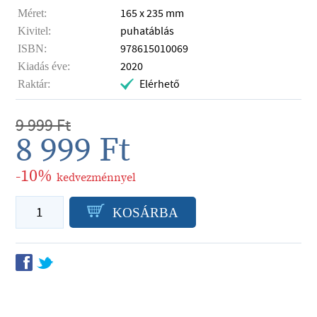
165 x 235 mm
Méret:
puhatáblás
Kivitel:
978615010069
ISBN:
2020
Kiadás éve:
Elérhető
Raktár:
.
9 999
Ft
8 999
Ft
-10%
kedvezménnyel
P
KOSÁRBA
f
t