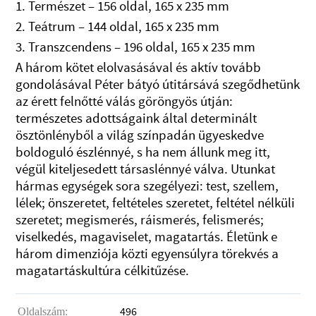
1. Természet – 156 oldal, 165 x 235 mm
2. Teátrum – 144 oldal, 165 x 235 mm
3. Transzcendens – 196 oldal, 165 x 235 mm
A három kötet elolvasásával és aktív tovább
gondolásával Péter bátyó útitársává szegődhetünk
az érett felnőtté válás göröngyös útján:
természetes adottságaink által determinált
ösztönlényből a világ színpadán ügyeskedve
boldoguló észlénnyé, s ha nem állunk meg itt,
végül kiteljesedett társaslénnyé válva. Utunkat
hármas egységek sora szegélyezi: test, szellem,
lélek; önszeretet, feltételes szeretet, feltétel nélküli
szeretet; megismerés, ráismerés, felismerés;
viselkedés, magaviselet, magatartás. Életünk e
három dimenziója közti egyensúlyra törekvés a
magatartáskultúra célkitűzése.
496
Oldalszám: