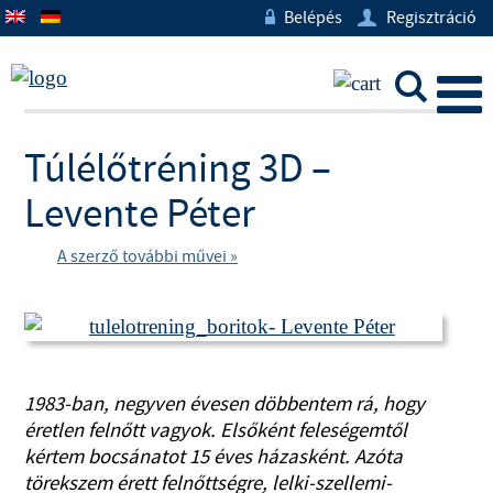
Belépés
Regisztráció
w
U
L
Túlélőtréning 3D –
Levente Péter
A szerző további művei »
1983-ban, negyven évesen döbbentem rá, hogy
éretlen felnőtt vagyok. Elsőként feleségemtől
kértem bocsánatot 15 éves házasként. Azóta
törekszem érett felnőttségre, lelki-szellemi-