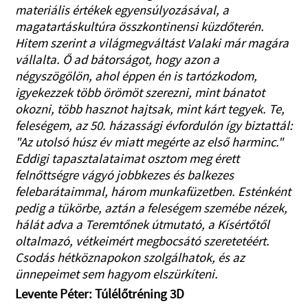
materiális értékek egyensúlyozásával, a
magatartáskultúra összkontinensi küzdőterén.
Hitem szerint a világmegváltást Valaki már magára
vállalta. Ő ad bátorságot, hogy azon a
négyszögölön, ahol éppen én is tartózkodom,
igyekezzek több örömöt szerezni, mint bánatot
okozni, több hasznot hajtsak, mint kárt tegyek. Te,
feleségem, az 50. házassági évfordulón így biztattál:
"Az utolsó húsz év miatt megérte az első harminc."
Eddigi tapasztalataimat osztom meg érett
felnőttségre vágyó jobbkezes és balkezes
felebarátaimmal, három munkafüzetben. Esténként
pedig a tükörbe, aztán a feleségem szemébe nézek,
hálát adva a Teremtőnek útmutató, a Kísértőtől
oltalmazó, vétkeimért megbocsátó szeretetéért.
Csodás hétköznapokon szolgálhatok, és az
ünnepeimet sem hagyom elszürkíteni.
Levente Péter: Túlélőtréning 3D