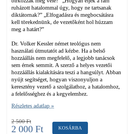
birkózzak meg vele?” „Hogyan éljek a rám
ruházott hatalommal úgy, hogy ne tartsanak
diktátornak?” „Elfogadásra és megbocsátásra
kell törekednünk, de vezetőként hol húzzam
meg a határt?”
Dr. Volker Kessler német teológus nem
használati útmutatót ad kézbe. Ha a belső
hozzáállás nem megfelelő, a legjobb tanácsok
sem érnek semmit. A szerző a helyes vezetői
hozzáállás kialakítására teszi a hangsúlyt. Abban
nyújt segítséget, hogyan viszonyuljon a
keresztény vezető a szolgálathoz, a hatalomhoz,
a felelősséghez és a kegyelemhez.
Részletes adatlap »
2 500
Ft
2 000
Ft
KOSÁRBA