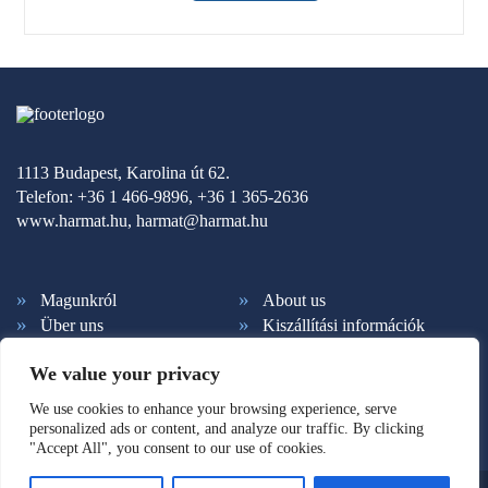
1113 Budapest, Karolina út 62.
Telefon: +36 1 466-9896, +36 1 365-2636
www.harmat.hu,
harmat@harmat.hu
Magunkról
About us
Über uns
Kiszállítási információk
Fizetési feltételek
Kapcsolat
We value your privacy
Ált. szerződési feltételek
Adatkezelés
Hírlevél feliratkozás
Süti beállítások
We use cookies to enhance your browsing experience, serve
personalized ads or content, and analyze our traffic. By clicking
"Accept All", you consent to our use of cookies.