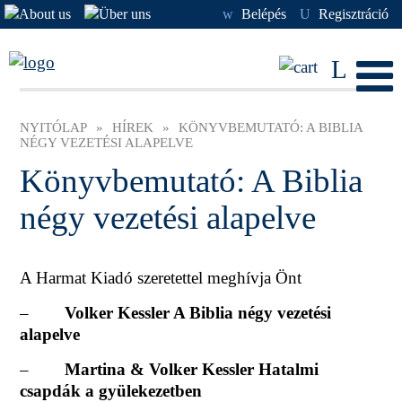
w
Belépés
U
Regisztráció
L
NYITÓLAP
»
HÍREK
»
KÖNYVBEMUTATÓ: A BIBLIA
NÉGY VEZETÉSI ALAPELVE
Könyvbemutató: A Biblia
négy vezetési alapelve
A Harmat Kiadó szeretettel meghívja Önt
–
Volker Kessler A Biblia négy vezetési
alapelve
–
Martina & Volker Kessler Hatalmi
csapdák a gyülekezetben