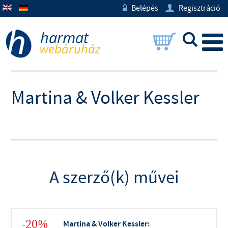
Belépés
Regisztráció
w
U
L
Martina & Volker Kessler
A szerző(k) művei
-20%
Martina & Volker Kessler
: