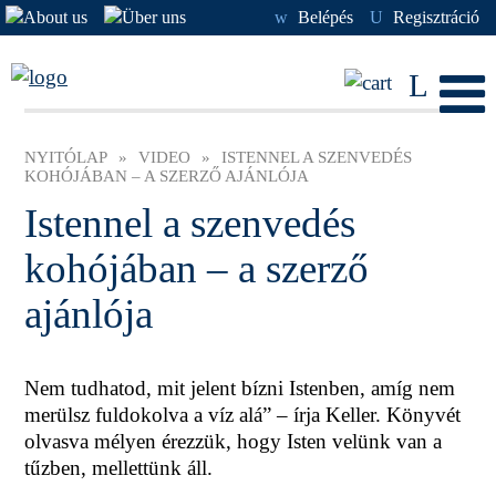
w
Belépés
U
Regisztráció
L
NYITÓLAP
»
VIDEO
»
ISTENNEL A SZENVEDÉS
KOHÓJÁBAN – A SZERZŐ AJÁNLÓJA
Istennel a szenvedés
kohójában – a szerző
ajánlója
Nem tudhatod, mit jelent bízni Istenben, amíg nem
merülsz fuldokolva a víz alá” – írja Keller. Könyvét
olvasva mélyen érezzük, hogy Isten velünk van a
tűzben, mellettünk áll.