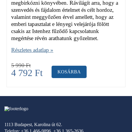
megbirkózni könyvében. Rávilágít arra, hogy a
szenvedés és fájdalom értelmet és célt hordoz,
valamint meggyőzően érvel amellett, hogy az
emberi tapasztalat e lényegi velejárója fölött
csakis az Istenhez fűződő kapcsolatunk
megértése révén arathatunk győzelmet.
Részletes adatlap »
5 990
Ft
4 792
Ft
KOSÁRBA
1113 Budapest, Karolina út 62.
Telefon: +36 1 466-9896, +36 1 365-2636