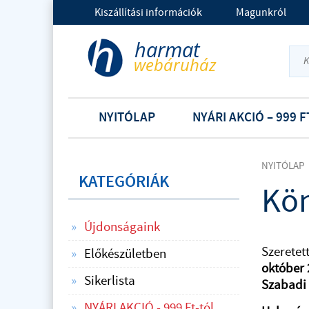
Kiszállítási információk
Magunkról
NYITÓLAP
NYÁRI AKCIÓ – 999 F
NYITÓLAP
KATEGÓRIÁK
Kön
Újdonságaink
Szeretet
Előkészületben
október 
Sikerlista
Szabadi 
NYÁRI AKCIÓ - 999 Ft-tól