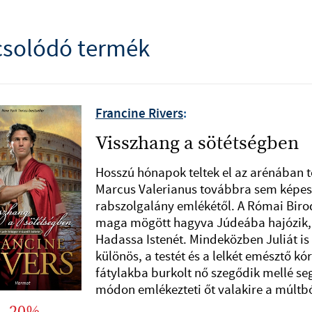
solódó termék
Francine Rivers
:
Visszhang a sötétségben
Hosszú hónapok teltek el az arénában 
Marcus Valerianus továbbra sem képes
rabszolgalány emlékétől. A Római Biro
maga mögött hagyva Júdeába hajózik,
Hadassa Istenét. Mindeközben Juliát is 
különös, a testét és a lelkét emésztő kó
fátylakba burkolt nő szegődik mellé segí
módon emlékezteti őt valakire a múlt