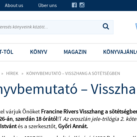
About us
Über uns
T-TÓL
KÖNYV
MAGAZIN
KÖNYVAJÁNL
»
HÍREK
»
KÖNYVBEMUTATÓ – VISSZHANG A SÖTÉTSÉGBEN
yvbemutató – Visszha
tel várjuk Önöket
Francine Rivers Visszhang a sötétségbe
26-án
,
szerdán 18 órától
!T
Az oroszlán jele-trilógia 2. köte
Istvánt
és a szerkesztőt,
Győri Annát.