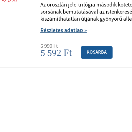
-20%
Az oroszlán jele-trilógia második kötet
sorsának bemutatásával az istenkeresé
kiszámíthatatlan útjának gyönyörű alle
Részletes adatlap »
6 990
Ft
5 592
Ft
KOSÁRBA