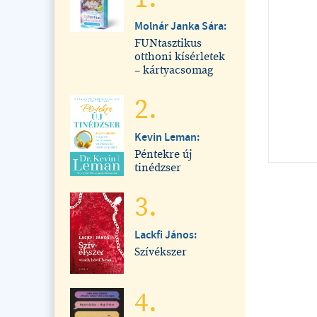
Molnár Janka Sára:
FUNtasztikus
otthoni kísérletek
– kártyacsomag
2.
Kevin Leman:
Péntekre új
tinédzser
3.
Lackfi János:
Szívékszer
4.