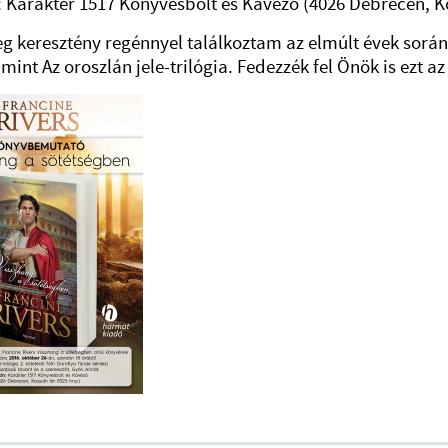
: Karakter 1517 Könyvesbolt és Kávézó (4026 Debrecen, Ko
g keresztény regénnyel találkoztam az elmúlt évek sorá
mint Az oroszlán jele-trilógia. Fedezzék fel Önök is ezt az