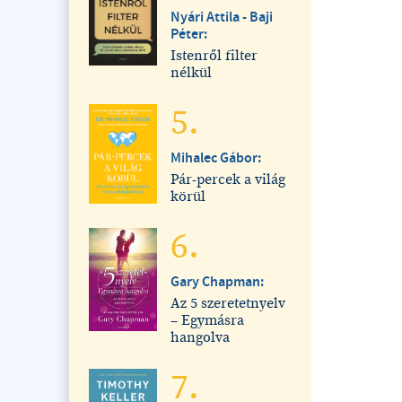
Nyári Attila - Baji
Péter:
Istenről filter
nélkül
5.
Mihalec Gábor:
Pár-percek a világ
körül
6.
Gary Chapman:
Az 5 szeretetnyelv
– Egymásra
hangolva
7.