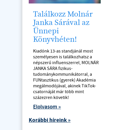
Találkozz Molnár
Janka Sárával az
Ünnepi
Könyvhéten!
Kiadónk 13-as standjánál most
személyesen is találkozhatsz a
népszerű influenszerrel, MOLNÁR
JANKA SÁRA fizikus-
tudománykommunikátorral, a
FUNtasztikus (gyerek) Akadémia
megálmodójával, akinek TikTok-
csatornáját már több mint
százezren követik!
Elolvasom »
Korábbi híreink »