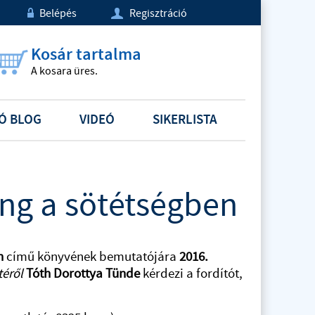
Belépés
Regisztráció
w
U
Kosár tartalma
A kosara üres.
Ó BLOG
VIDEÓ
SIKERLISTA
ng a sötétségben
n
című könyvének bemutatójára
2016.
téről
Tóth Dorottya Tünde
kérdezi a fordítót,