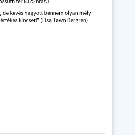
ssuth tér 8325 hrsz.)
n, de kevés hagyott bennem olyan mély
 értékes kincset!” (Lisa Tawn Bergren)