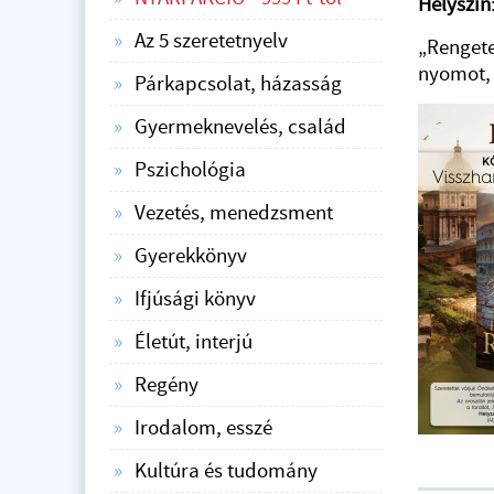
Helyszín
Az 5 szeretetnyelv
„Rengete
nyomot, 
Párkapcsolat, házasság
Gyermeknevelés, család
Pszichológia
Vezetés, menedzsment
Gyerekkönyv
Ifjúsági könyv
Életút, interjú
Regény
Irodalom, esszé
Kultúra és tudomány