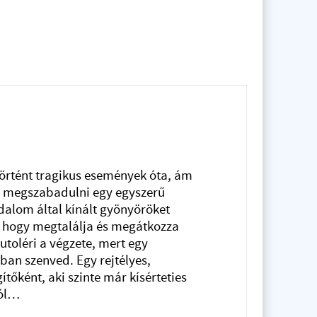
történt tragikus események óta, ám
 megszabadulni egy egyszerű
dalom által kínált gyönyöröket
 hogy megtalálja és megátkozza
utoléri a végzete, mert egy
rban szenved. Egy rejtélyes,
tőként, aki szinte már kísérteties
ból…