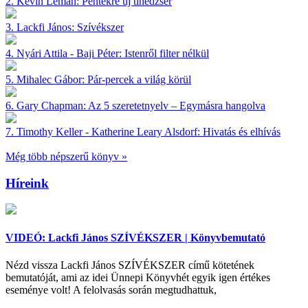
2.
Kevin Leman:
Péntekre új tinédzser
3.
Lackfi János:
Szívékszer
4.
Nyári Attila - Baji Péter:
Istenről filter nélkül
5.
Mihalec Gábor:
Pár-percek a világ körül
6.
Gary Chapman:
Az 5 szeretetnyelv – Egymásra hangolva
7.
Timothy Keller - Katherine Leary Alsdorf:
Hivatás és elhívás
Még több népszerű könyv »
Híreink
VIDEÓ: Lackfi János SZÍVÉKSZER | Könyvbemutató
Nézd vissza Lackfi János SZÍVÉKSZER című kötetének
bemutatóját, ami az idei Ünnepi Könyvhét egyik igen értékes
eseménye volt! A felolvasás során megtudhattuk,