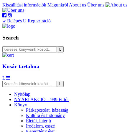
Kiszállítási információk
Magunkról
About us
Über uns
w
Belépés
U
Regisztráció
Search
Kosár tartalma
L
Nyitólap
NYÁRI AKCIÓ – 999 Ft-tól
Könyv
Párkapcsolat, házasság
Kultúra és tudomány
Életút, interjú
Irodalom, esszé
Keresztény élet