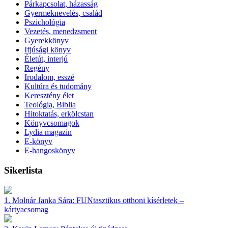
Párkapcsolat, házasság
Gyermeknevelés, család
Pszichológia
Vezetés, menedzsment
Gyerekkönyv
Ifjúsági könyv
Életút, interjú
Regény
Irodalom, esszé
Kultúra és tudomány
Keresztény élet
Teológia, Biblia
Hitoktatás, erkölcstan
Könyvcsomagok
Lydia magazin
E-könyv
E-hangoskönyv
Sikerlista
1.
Molnár Janka Sára:
FUNtasztikus otthoni kísérletek –
kártyacsomag