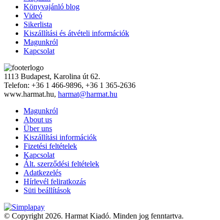
Könyvajánló blog
Videó
Sikerlista
Kiszállítási és átvételi információk
Magunkról
Kapcsolat
1113 Budapest, Karolina út 62.
Telefon: +36 1 466-9896, +36 1 365-2636
www.harmat.hu,
harmat@harmat.hu
Magunkról
About us
Über uns
Kiszállítási információk
Fizetési feltételek
Kapcsolat
Ált. szerződési feltételek
Adatkezelés
Hírlevél feliratkozás
Süti beállítások
© Copyright 2026. Harmat Kiadó. Minden jog fenntartva.