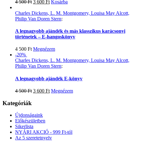
4 500
Ft
3 600
Ft
Kosárba
Charles Dickens, L. M. Montgomery, Louisa May Alcott,
Philip Van Doren Stern
:
A legnagyobb ajándék és más klasszikus karácsonyi
történetek – E-hangoskönyv
4 500
Ft
Megnézem
-20%
Charles Dickens, L. M. Montgomery, Louisa May Alcott,
Philip Van Doren Stern
:
A legnagyobb ajándék E-könyv
4 500
Ft
3 600
Ft
Megnézem
Kategóriák
Újdonságaink
Előkészületben
Sikerlista
NYÁRI AKCIÓ - 999 Ft-tól
Az 5 szeretetnyelv