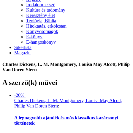
Irodalom, esszé
Kultúra és tudomány
Keresztény élet
Teológia, Biblia
Hitoktatás, erkölcstan
Könyvcsomagok
E-könyv
E-hangoskönyv
Sikerlista
Magazin
Charles Dickens, L. M. Montgomery, Louisa May Alcott, Philip
Van Doren Stern
A szerző(k) művei
-20%
Charles Dickens, L. M. Montgomery, Louisa May Alcott,
Philip Van Doren Stern
:
A legnagyobb ajándék és más klasszikus karácsonyi
történetek