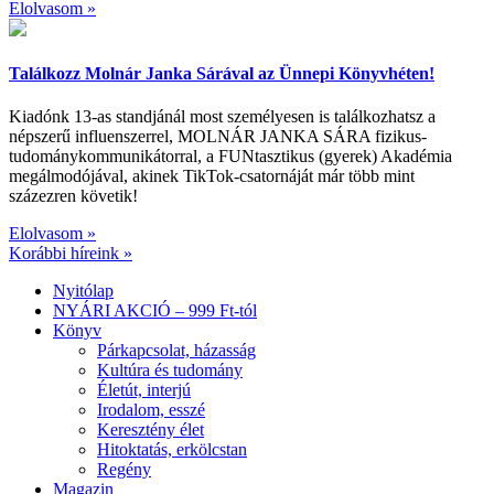
Elolvasom »
Találkozz Molnár Janka Sárával az Ünnepi Könyvhéten!
Kiadónk 13-as standjánál most személyesen is találkozhatsz a
népszerű influenszerrel, MOLNÁR JANKA SÁRA fizikus-
tudománykommunikátorral, a FUNtasztikus (gyerek) Akadémia
megálmodójával, akinek TikTok-csatornáját már több mint
százezren követik!
Elolvasom »
Korábbi híreink »
Nyitólap
NYÁRI AKCIÓ – 999 Ft-tól
Könyv
Párkapcsolat, házasság
Kultúra és tudomány
Életút, interjú
Irodalom, esszé
Keresztény élet
Hitoktatás, erkölcstan
Regény
Magazin