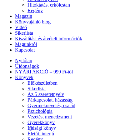
Hitoktatás, erkölcstan
Regény
Magazin
Könyvajánló blog
Videó
Sikerlista
Kiszállítási és átvételi információk
Magunkról
Kapcsolat
Nyitólap
Újdonságok
NYÁRI AKCIÓ – 999 Ft-tól
Könyvek
Előkészületben
Sikerlista
Az 5 szeretetnyelv
Párkapcsolat, házasság
Gyermeknevelés, család
Pszichológia
Vezetés, menedzsment
Gyerekkönyv
Ifjúsági könyv
Életút, interjú
Regény