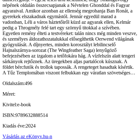
népének oldalán összecsapjanak a Névtelen Ghonddal és Fagyar
agyaraival. Amikor azonban az ellenség megrohanja Ban Ronát, a
gyerekek elszakadnak egymástól. Jennár egyedül marad a
vadonban, Léli a város háztetőiről küzd az agyarak ellen, Kelmár
pedig a Throgmély felé tart egy szörnyű titokkal a szívében.
Egyetlen remény élteti a testvéreket: talán nincs még minden veszve,
és személyes áldozathozatalukkal elősegíthetik Oerwend világának
gyógyulását. A díjnyertes, minden korosztályt lebilincselő
Hajnalszárnya-sorozat (The Wingfeather Saga) lenyűgöző
befejezésében az izgalom a tetőfokára hág. A vízfelszín alatt tengeri
sárkányok rejtőznek. Az üregekben aljas partalócok kúsznak. A
földet bércfutók és trollok tapossák. A rengeteget hasadtak kísértik.
A Tűz Templomában viszont felbukkan egy váratlan szövetséges…
Oldalszám:
496
Méret:
Kivitel:
e-book
ISBN:
9789632888514
Kiadás éve:
2024
Vásárlás az eKönyv.hu-n