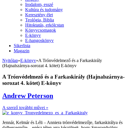
Irodalom, esszé
Kultúra és tudomány
Keresztény élet
Teológia, Biblia
Hitoktatás, erkölcstan
Könyvcsomagok
E-könyv
E-hangoskönyv
Sikerlista
Magazin
Nyitólap
»
E-könyv
»
A Trónvédelmező és a Farkaskirály
(Hajnalszárnya-sorozat 4. kötet) E-könyv
A Trónvédelmező és a Farkaskirály (Hajnalszárnya-
sorozat 4. kötet) E-könyv
Andrew Peterson
A szerző további művei »
Jennár, Kelmár és Léli – Anniera trónvédelmezője, farkaskirálya és
dalhercegnője – egész télen arra készülnek, hogy Smaragdvölgy