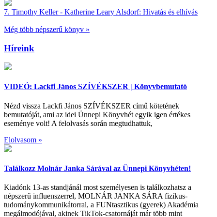
7.
Timothy Keller - Katherine Leary Alsdorf:
Hivatás és elhívás
Még több népszerű könyv »
Híreink
VIDEÓ: Lackfi János SZÍVÉKSZER | Könyvbemutató
Nézd vissza Lackfi János SZÍVÉKSZER című kötetének
bemutatóját, ami az idei Ünnepi Könyvhét egyik igen értékes
eseménye volt! A felolvasás során megtudhattuk,
Elolvasom »
Találkozz Molnár Janka Sárával az Ünnepi Könyvhéten!
Kiadónk 13-as standjánál most személyesen is találkozhatsz a
népszerű influenszerrel, MOLNÁR JANKA SÁRA fizikus-
tudománykommunikátorral, a FUNtasztikus (gyerek) Akadémia
megálmodójával, akinek TikTok-csatornáját már több mint