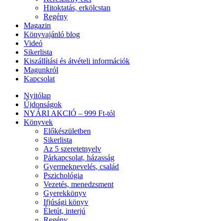
Hitoktatás, erkölcstan
Regény
Magazin
Könyvajánló blog
Videó
Sikerlista
Kiszállítási és átvételi információk
Magunkról
Kapcsolat
Nyitólap
Újdonságok
NYÁRI AKCIÓ – 999 Ft-tól
Könyvek
Előkészületben
Sikerlista
Az 5 szeretetnyelv
Párkapcsolat, házasság
Gyermeknevelés, család
Pszichológia
Vezetés, menedzsment
Gyerekkönyv
Ifjúsági könyv
Életút, interjú
Regény