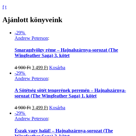
f
t
Ajánlott könyveink
-29%
Andrew Peterson
:
Smaragdvölgy réme – Hajnalszárnya-sorozat (The
Wingfeather Saga) 3. kötet
4 900
Ft
3 499
Ft
Kosárba
-29%
Andrew Peterson
:
A Sötétség sötét tengerének peremén – Hajnalszárnya-
sorozat (The Wingfeather Saga) 1. kötet
4 900
Ft
3 499
Ft
Kosárba
-29%
Andrew Peterson
:
Észak vagy halál! – Hajnalszárnya-sorozat (The