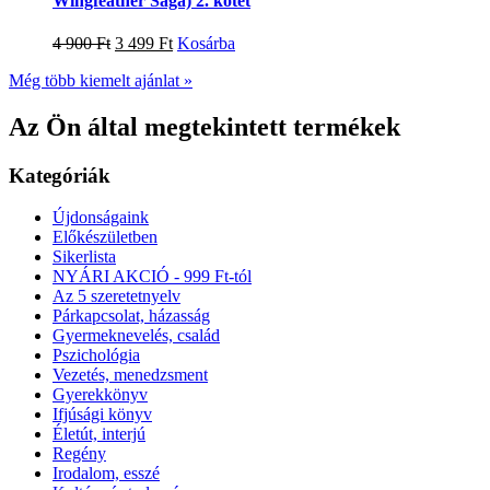
Wingfeather Saga) 2. kötet
4 900
Ft
3 499
Ft
Kosárba
Még több kiemelt ajánlat »
Az Ön által megtekintett termékek
Kategóriák
Újdonságaink
Előkészületben
Sikerlista
NYÁRI AKCIÓ - 999 Ft-tól
Az 5 szeretetnyelv
Párkapcsolat, házasság
Gyermeknevelés, család
Pszichológia
Vezetés, menedzsment
Gyerekkönyv
Ifjúsági könyv
Életút, interjú
Regény
Irodalom, esszé