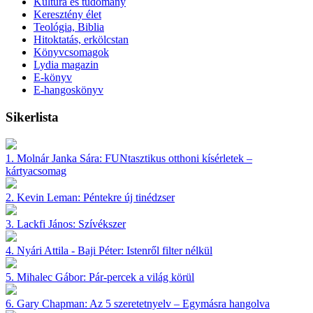
Kultúra és tudomány
Keresztény élet
Teológia, Biblia
Hitoktatás, erkölcstan
Könyvcsomagok
Lydia magazin
E-könyv
E-hangoskönyv
Sikerlista
1.
Molnár Janka Sára:
FUNtasztikus otthoni kísérletek –
kártyacsomag
2.
Kevin Leman:
Péntekre új tinédzser
3.
Lackfi János:
Szívékszer
4.
Nyári Attila - Baji Péter:
Istenről filter nélkül
5.
Mihalec Gábor:
Pár-percek a világ körül
6.
Gary Chapman:
Az 5 szeretetnyelv – Egymásra hangolva