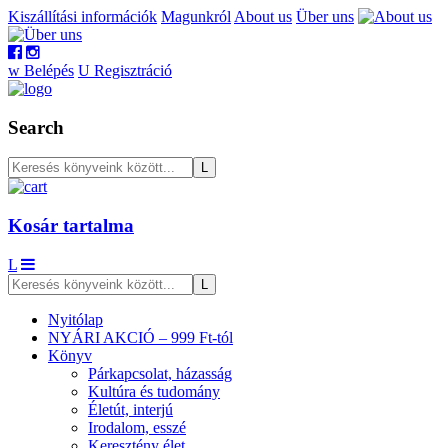
Kiszállítási információk
Magunkról
About us
Über uns
w
Belépés
U
Regisztráció
Search
Kosár tartalma
L
Nyitólap
NYÁRI AKCIÓ – 999 Ft-tól
Könyv
Párkapcsolat, házasság
Kultúra és tudomány
Életút, interjú
Irodalom, esszé
Keresztény élet