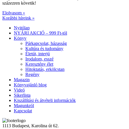
százezren követik!
Elolvasom »
Korábbi híreink »
Nyitólap
NYÁRI AKCIÓ – 999 Ft-tól
Könyv
Párkapcsolat, házasság
Kultúra és tudomány
Életút, interjú
Irodalom, esszé
Keresztény élet
Hitoktatás, erkölcstan
Regény
Magazin
Könyvajánló blog
Videó
Sikerlista
Kiszállítási és átvételi információk
Magunkról
Kapcsolat
1113 Budapest, Karolina út 62.