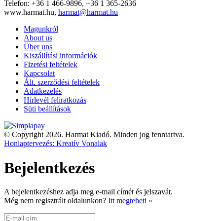
Telefon: +36 1 466-9896, +36 1 365-2636
www.harmat.hu,
harmat@harmat.hu
Magunkról
About us
Über uns
Kiszállítási információk
Fizetési feltételek
Kapcsolat
Ált. szerződési feltételek
Adatkezelés
Hírlevél feliratkozás
Süti beállítások
© Copyright 2026. Harmat Kiadó. Minden jog fenntartva.
Honlaptervezés: Kreatív Vonalak
Bejelentkezés
A bejelentkezéshez adja meg e-mail címét és jelszavát.
Még nem regisztrált oldalunkon?
Itt megteheti »