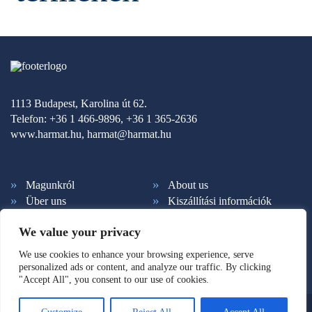
1113 Budapest, Karolina út 62.
Telefon: +36 1 466-9896, +36 1 365-2636
www.harmat.hu,
harmat@harmat.hu
Magunkról
About us
Über uns
Kiszállítási információk
Fizetési feltételek
Kapcsolat
We value your privacy
Ált. szerződési feltételek
Adatkezelés
Hírlevél feliratkozás
Süti beállítások
We use cookies to enhance your browsing experience, serve
personalized ads or content, and analyze our traffic. By clicking
"Accept All", you consent to our use of cookies.
© Copyright 2026. Harmat Kiadó. Minden jog fenntartva.