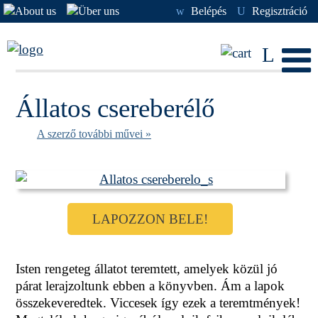
w
Belépés
U
Regisztráció
L
Állatos csereberélő
A szerző további művei »
LAPOZZON BELE!
Isten rengeteg állatot teremtett, amelyek közül jó
párat lerajzoltunk ebben a könyvben. Ám a lapok
összekeveredtek. Viccesek így ezek a teremtmények!