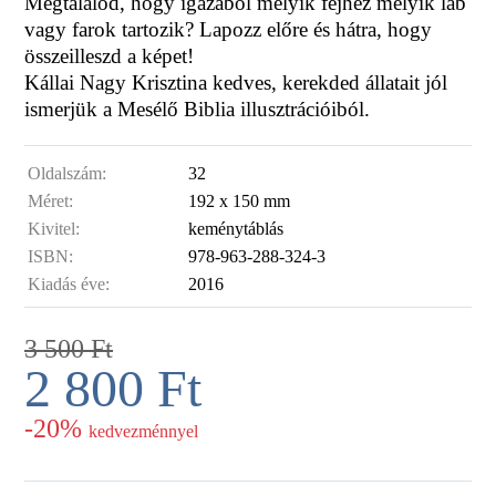
Megtalálod, hogy igazából melyik fejhez melyik láb
vagy farok tartozik? Lapozz előre és hátra, hogy
összeilleszd a képet!
Kállai Nagy Krisztina kedves, kerekded állatait jól
ismerjük a Mesélő Biblia illusztrációiból.
Oldalszám:
32
Méret:
192 x 150 mm
Kivitel:
keménytáblás
ISBN:
978-963-288-324-3
Kiadás éve:
2016
3 500
Ft
2 800
Ft
-20%
kedvezménnyel