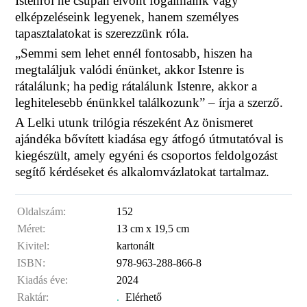
Istenről ne csupán elvont fogalmaink vagy
elképzeléseink legyenek, hanem személyes
tapasztalatokat is szerezzünk róla.
„Semmi sem lehet ennél fontosabb, hiszen ha
megtaláljuk valódi énünket, akkor Istenre is
rátalálunk; ha pedig rátalálunk Istenre, akkor a
leghitelesebb énünkkel találkozunk” – írja a szerző.
A Lelki utunk trilógia részeként Az önismeret
ajándéka bővített kiadása egy átfogó útmutatóval is
kiegészült, amely egyéni és csoportos feldolgozást
segítő kérdéseket és alkalomvázlatokat tartalmaz.
Oldalszám:
152
Méret:
13 cm x 19,5 cm
Kivitel:
kartonált
ISBN:
978-963-288-866-8
Kiadás éve:
2024
Raktár:
.
Elérhető