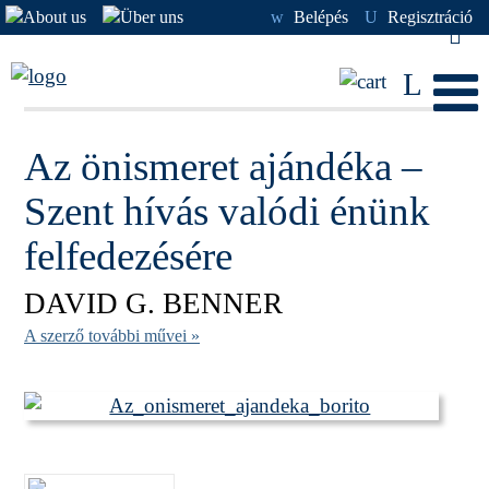
w
Belépés
U
Regisztráció
L
Az önismeret ajándéka –
Szent hívás valódi énünk
felfedezésére
DAVID G. BENNER
A szerző további művei »