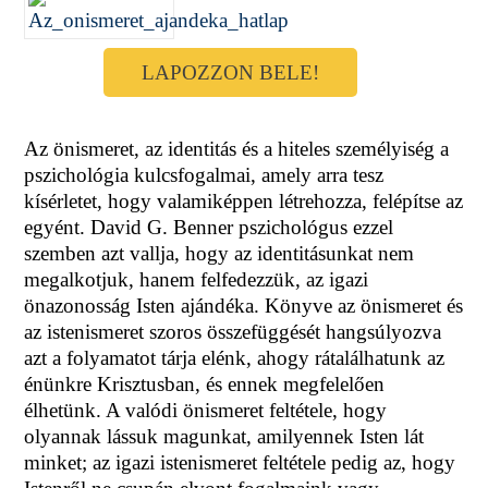
LAPOZZON BELE!
Az önismeret, az identitás és a hiteles személyiség a
pszichológia kulcsfogalmai, amely arra tesz
kísérletet, hogy valamiképpen létrehozza, felépítse az
egyént. David G. Benner pszichológus ezzel
szemben azt vallja, hogy az identitásunkat nem
megalkotjuk, hanem felfedezzük, az igazi
önazonosság Isten ajándéka. Könyve az önismeret és
az istenismeret szoros összefüggését hangsúlyozva
azt a folyamatot tárja elénk, ahogy rátalálhatunk az
énünkre Krisztusban, és ennek megfelelően
élhetünk. A valódi önismeret feltétele, hogy
olyannak lássuk magunkat, amilyennek Isten lát
minket; az igazi istenismeret feltétele pedig az, hogy