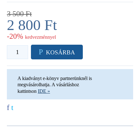
3 500
Ft
2 800
Ft
-20%
kedvezménnyel
P
KOSÁRBA
A kiadványt e-könyv partnerünknél is
megvásárolhatja. A vásárláshoz
kattintson
IDE »
f
t