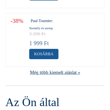
-38%
Paul Tournier
:
Személy és szerep
3 200
Ft
1 999
Ft
KOSÁRBA
Még több kiemelt ajánlat »
Az Ön által