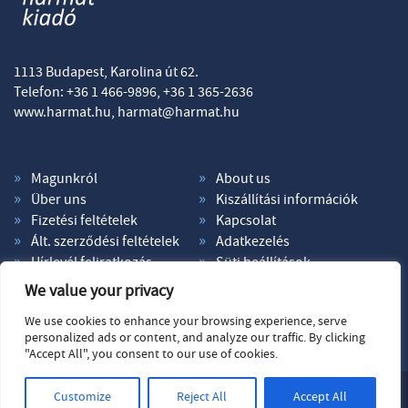
1113 Budapest, Karolina út 62.
Telefon: +36 1 466-9896, +36 1 365-2636
www.harmat.hu,
harmat@harmat.hu
Magunkról
About us
Über uns
Kiszállítási információk
Fizetési feltételek
Kapcsolat
Ált. szerződési feltételek
Adatkezelés
Hírlevél feliratkozás
Süti beállítások
We value your privacy
We use cookies to enhance your browsing experience, serve
personalized ads or content, and analyze our traffic. By clicking
"Accept All", you consent to our use of cookies.
© Copyright 2026. Harmat Kiadó. Minden jog fenntartva.
Customize
Reject All
Accept All