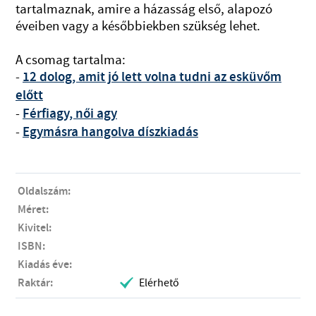
tartalmaznak, amire a házasság első, alapozó
éveiben vagy a későbbiekben szükség lehet.
A csomag tartalma:
-
12 dolog, amit jó lett volna tudni az esküvőm
előtt
-
Férfiagy, női agy
-
Egymásra hangolva díszkiadás
Oldalszám:
Méret:
Kivitel:
ISBN:
Kiadás éve:
Raktár:
Elérhető
.