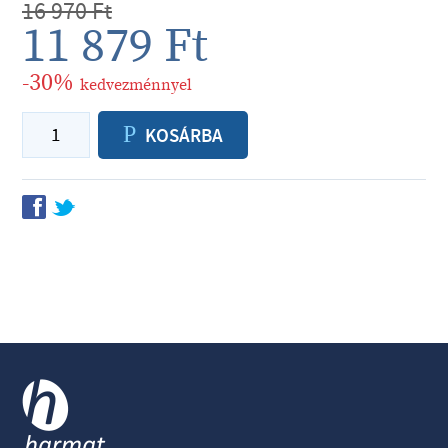
16 970
Ft
11 879
Ft
-30%
kedvezménnyel
P
KOSÁRBA
f
t