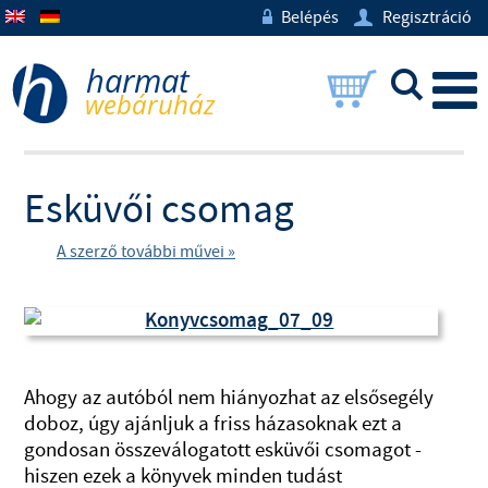
Belépés
Regisztráció
w
U
L
Esküvői csomag
A szerző további művei »
Ahogy az autóból nem hiányozhat az elsősegély
doboz, úgy ajánljuk a friss házasoknak ezt a
gondosan összeválogatott esküvői csomagot -
hiszen ezek a könyvek minden tudást