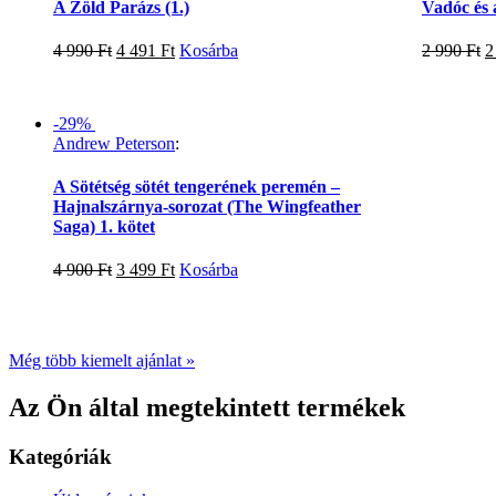
A Zöld Parázs (1.)
Vadóc és a
4 990
Ft
4 491
Ft
Kosárba
2 990
Ft
2
-29%
Andrew Peterson
:
A Sötétség sötét tengerének peremén –
Hajnalszárnya-sorozat (The Wingfeather
Saga) 1. kötet
4 900
Ft
3 499
Ft
Kosárba
Még több kiemelt ajánlat »
Az Ön által megtekintett termékek
Kategóriák