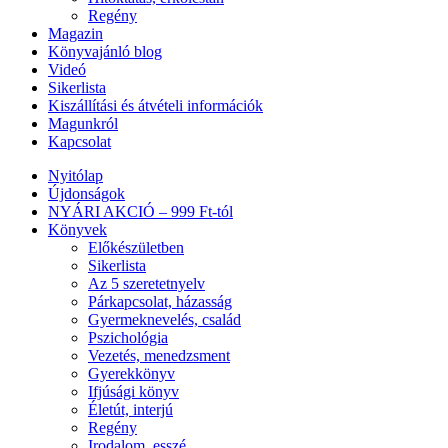
Regény
Magazin
Könyvajánló blog
Videó
Sikerlista
Kiszállítási és átvételi információk
Magunkról
Kapcsolat
Nyitólap
Újdonságok
NYÁRI AKCIÓ – 999 Ft-tól
Könyvek
Előkészületben
Sikerlista
Az 5 szeretetnyelv
Párkapcsolat, házasság
Gyermeknevelés, család
Pszichológia
Vezetés, menedzsment
Gyerekkönyv
Ifjúsági könyv
Életút, interjú
Regény
Irodalom, esszé