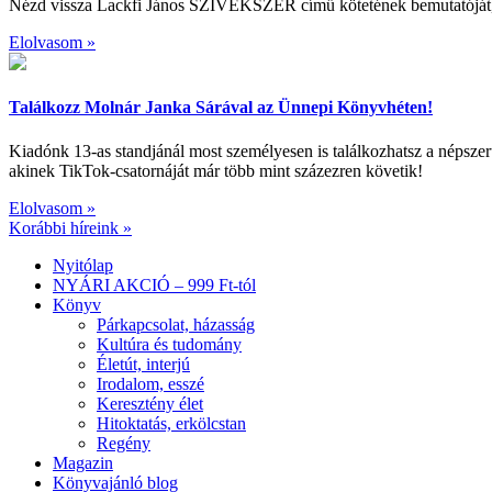
Nézd vissza Lackfi János SZÍVÉKSZER című kötetének bemutatóját, a
Elolvasom »
Találkozz Molnár Janka Sárával az Ünnepi Könyvhéten!
Kiadónk 13-as standjánál most személyesen is találkozhatsz a né
akinek TikTok-csatornáját már több mint százezren követik!
Elolvasom »
Korábbi híreink »
Nyitólap
NYÁRI AKCIÓ – 999 Ft-tól
Könyv
Párkapcsolat, házasság
Kultúra és tudomány
Életút, interjú
Irodalom, esszé
Keresztény élet
Hitoktatás, erkölcstan
Regény
Magazin
Könyvajánló blog