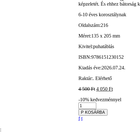
képzeletét. És ehhez bátorság k
6-10 éves korosztálynak
Oldalszám:
216
Méret:
135 x 205 mm
Kivitel:
puhatáblás
ISBN:
9786151230152
Kiadás éve:
2026.07.24.
Raktár:
.
Elérhető
4 500
Ft
4 050
Ft
-10%
kedvezménnyel
P
KOSÁRBA
f
t
: