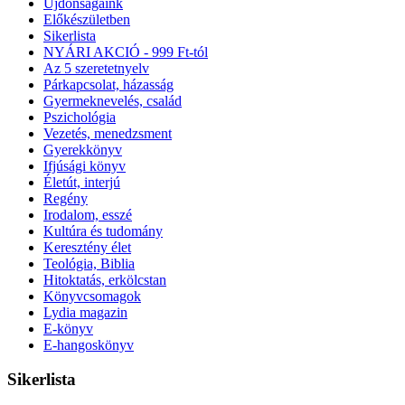
Újdonságaink
Előkészületben
Sikerlista
NYÁRI AKCIÓ - 999 Ft-tól
Az 5 szeretetnyelv
Párkapcsolat, házasság
Gyermeknevelés, család
Pszichológia
Vezetés, menedzsment
Gyerekkönyv
Ifjúsági könyv
Életút, interjú
Regény
Irodalom, esszé
Kultúra és tudomány
Keresztény élet
Teológia, Biblia
Hitoktatás, erkölcstan
Könyvcsomagok
Lydia magazin
E-könyv
E-hangoskönyv
Sikerlista