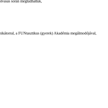
lvasás során megtudhattuk,
kátorral, a FUNtasztikus (gyerek) Akadémia megálmodójával,