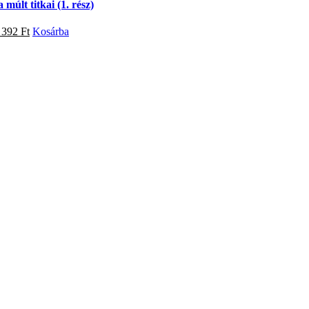
 múlt titkai (1. rész)
 392
Ft
Kosárba