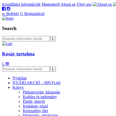
Kiszállítási információk
Magunkról
About us
Über uns
w
Belépés
U
Regisztráció
Search
Kosár tartalma
L
Nyitólap
NYÁRI AKCIÓ – 999 Ft-tól
Könyv
Párkapcsolat, házasság
Kultúra és tudomány
Életút, interjú
Irodalom, esszé
Keresztény élet
Hitoktatás, erkölcstan