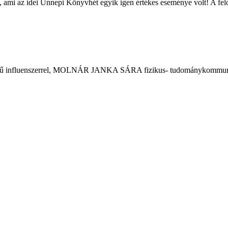
mi az idei Ünnepi Könyvhét egyik igen értékes eseménye volt! A felo
pszerű influenszerrel, MOLNÁR JANKA SÁRA fizikus- tudománykommuni