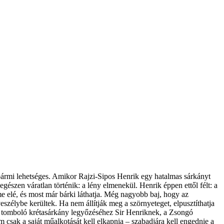
ármi lehetséges. Amikor Rajzi-Sipos Henrik egy hatalmas sárkányt
 egészen váratlan történik: a lény elmenekül. Henrik éppen ettől félt: a
me elé, és most már bárki láthatja. Még nagyobb baj, hogy az
veszélybe kerültek. Ha nem állítják meg a szörnyeteget, elpusztíthatja
n tomboló krétasárkány legyőzéséhez Sir Henriknek, a Zsongó
 csak a saját műalkotását kell elkapnia – szabadjára kell engednie a