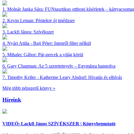
1.
Molnár Janka Sára:
FUNtasztikus otthoni kísérletek – kártyacsoma
2.
Kevin Leman:
Péntekre új tinédzser
3.
Lackfi János:
Szívékszer
4.
Nyári Attila - Baji Péter:
Istenről filter nélkül
5.
Mihalec Gábor:
Pár-percek a világ körül
6.
Gary Chapman:
Az 5 szeretetnyelv – Egymásra hangolva
7.
Timothy Keller - Katherine Leary Alsdorf:
Hivatás és elhívás
Még több népszerű könyv »
Híreink
VIDEÓ: Lackfi János SZÍVÉKSZER | Könyvbemutató