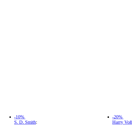
-10%
-20%
S. D. Smith
:
Harry Voß