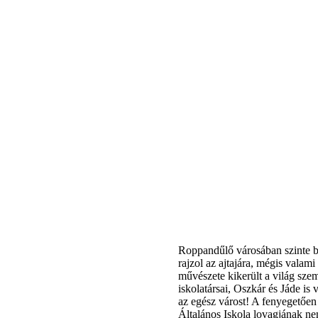
Roppandűlő városában szinte b
rajzol az ajtajára, mégis valami
művészete kikerült a világ sze
iskolatársai, Oszkár és Jáde is 
az egész várost! A fenyegetőe
Általános Iskola lovagjának nem