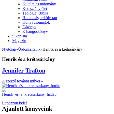
Kultúra és tudomány
Keresztény élet
Teológia, Biblia
Hitoktatás, erkölcstan
Könyvcsomagok
E-könyv
E-hangoskönyv
Sikerlista
Magazin
Nyitólap
»
Újdonságaink
»
Henrik és a krétasárkány
Henrik és a krétasárkány
Jennifer Trafton
A szerző további művei »
Lapozzon bele!
Ajánlott könyveink