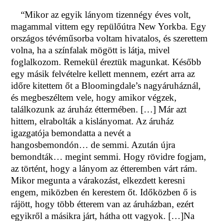
“Mikor az egyik lányom tizennégy éves volt,
magammal vittem egy repülőútra New Yorkba. Egy
országos tévéműsorba voltam hivatalos, és szerettem
volna, ha a színfalak mögött is látja, mivel
foglalkozom. Remekül éreztük magunkat. Később
egy másik felvételre kellett mennem, ezért arra az
időre kitettem őt a Bloomingdale’s nagyáruháznál,
és megbeszéltem vele, hogy amikor végzek,
találkozunk az áruház éttermében. […] Már azt
hittem, elrabolták a kislányomat. Az áruház
igazgatója bemondatta a nevét a
hangosbemondón… de semmi. Azután újra
bemondták… megint semmi. Hogy rövidre fogjam,
az történt, hogy a lányom az étteremben várt rám.
Mikor megunta a várakozást, elkezdett keresni
engem, miközben én kerestem őt. Időközben ő is
rájött, hogy több étterem van az áruházban, ezért
egyikről a másikra járt, hátha ott vagyok. […]Na