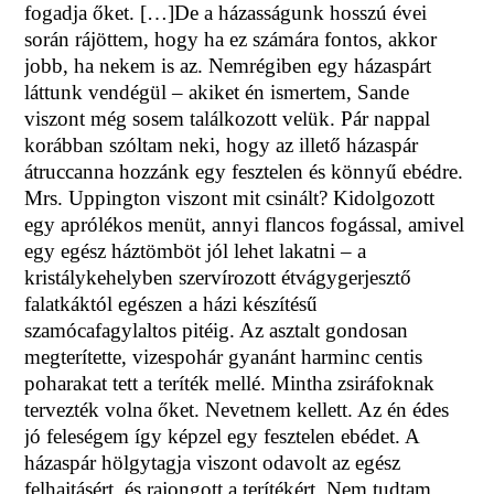
fogadja őket. […]De a házasságunk hosszú évei
során rájöttem, hogy ha ez számára fontos, akkor
jobb, ha nekem is az. Nemrégiben egy házaspárt
láttunk vendégül – akiket én ismertem, Sande
viszont még sosem találkozott velük. Pár nappal
korábban szóltam neki, hogy az illető házaspár
átruccanna hozzánk egy fesztelen és könnyű ebédre.
Mrs. Uppington viszont mit csinált? Kidolgozott
egy aprólékos menüt, annyi flancos fogással, amivel
egy egész háztömböt jól lehet lakatni – a
kristálykehelyben szervírozott étvágygerjesztő
falatkáktól egészen a házi készítésű
szamócafagylaltos pitéig. Az asztalt gondosan
megterítette, vizespohár gyanánt harminc centis
poharakat tett a teríték mellé. Mintha zsiráfoknak
tervezték volna őket. Nevetnem kellett. Az én édes
jó feleségem így képzel egy fesztelen ebédet. A
házaspár hölgytagja viszont odavolt az egész
felhajtásért, és rajongott a terítékért. Nem tudtam