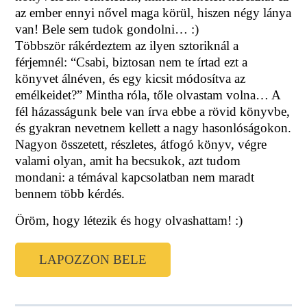
az ember ennyi nővel maga körül, hiszen négy lánya
van! Bele sem tudok gondolni… :)
Többször rákérdeztem az ilyen sztoriknál a
férjemnél: “Csabi, biztosan nem te írtad ezt a
könyvet álnéven, és egy kicsit módosítva az
emélkeidet?” Mintha róla, tőle olvastam volna… A
fél házasságunk bele van írva ebbe a rövid könyvbe,
és gyakran nevetnem kellett a nagy hasonlóságokon.
Nagyon összetett, részletes, átfogó könyv, végre
valami olyan, amit ha becsukok, azt tudom
mondani: a témával kapcsolatban nem maradt
bennem több kérdés.
Öröm, hogy létezik és hogy olvashattam! :)
LAPOZZON BELE