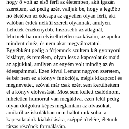
hogy ő volt az első férfi az életemben, akit igazán
szerettem, azt pedig azért valljuk be, hogy a legtöbb
nő életében az édesapa az egyetlen olyan férfi, aki
valóban érdek nélkül szereti olyannak, amilyen.
Lehetek érzékenyebb, hisztisebb az átlagnál,
lehetnek baromi elviselhetetlen szokásaim, az apuka
mindent elnéz, és nem akar megváltoztatni.
Egyébként pedig a férjemnek szültem két gyönyörű
kislányt, és remélem, olyan lesz a kapcsolatuk majd
az apjukkal, amilyen az enyém volt mindig az én
édesapámmal. Ezen kívül Lemant nagyon szeretem,
és bár nem ez a könyv funkciója, mégis kikapcsol és
megnevettet, szóval már csak ezért sem kerülhettem
el a könyv elolvasását. Most sem kellett csalódnom,
hihetetlen humorral van megáldva, ezen felül pedig
olyan dolgokra képes megtanítani az olvasókat,
amikről az iskolákban nem hallottunk soha: a
kapcsolataink kialakítására, széppé tételére, életünk
társas részének formálására.