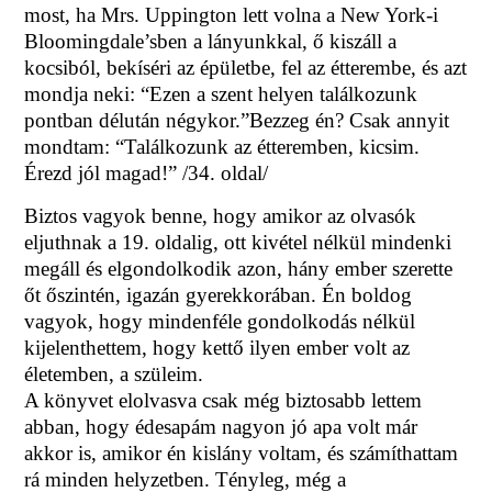
most, ha Mrs. Uppington lett volna a New York-i
Bloomingdale’sben a lányunkkal, ő kiszáll a
kocsiból, bekíséri az épületbe, fel az étterembe, és azt
mondja neki: “Ezen a szent helyen találkozunk
pontban délután négykor.”Bezzeg én? Csak annyit
mondtam: “Találkozunk az étteremben, kicsim.
Érezd jól magad!” /34. oldal/
Biztos vagyok benne, hogy amikor az olvasók
eljuthnak a 19. oldalig, ott kivétel nélkül mindenki
megáll és elgondolkodik azon, hány ember szerette
őt őszintén, igazán gyerekkorában. Én boldog
vagyok, hogy mindenféle gondolkodás nélkül
kijelenthettem, hogy kettő ilyen ember volt az
életemben, a szüleim.
A könyvet elolvasva csak még biztosabb lettem
abban, hogy édesapám nagyon jó apa volt már
akkor is, amikor én kislány voltam, és számíthattam
rá minden helyzetben. Tényleg, még a