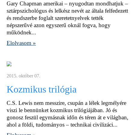
Gary Chapman amerikai – nyugodtan mondhatjuk –
sztárpszichológus és lelkész nevét az általa felfedezett
és rendszerbe foglalt szeretetnyelvek tették
népszerűvé azon egyszerű oknál fogva, hogy
működnek...
Elolvasom »
2015. október 07.
Kozmikus trilógia
C.S. Lewis nem messzire, csupán a lélek legmélyére
viszi le bennünket kozmikus trilógiájában. Jó és
gonosz feszül egymásnak időn és téren át e világban,
ahol a földi, tudományos – technikai civilizáci...