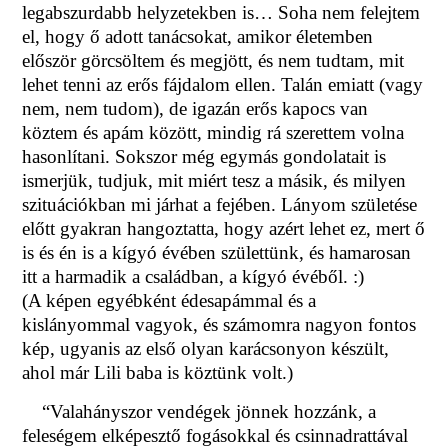
legabszurdabb helyzetekben is… Soha nem felejtem
el, hogy ő adott tanácsokat, amikor életemben
először görcsöltem és megjött, és nem tudtam, mit
lehet tenni az erős fájdalom ellen. Talán emiatt (vagy
nem, nem tudom), de igazán erős kapocs van
köztem és apám között, mindig rá szerettem volna
hasonlítani. Sokszor még egymás gondolatait is
ismerjük, tudjuk, mit miért tesz a másik, és milyen
szituációkban mi járhat a fejében. Lányom születése
előtt gyakran hangoztatta, hogy azért lehet ez, mert ő
is és én is a kígyó évében születtünk, és hamarosan
itt a harmadik a családban, a kígyó évéből. :)
(A képen egyébként édesapámmal és a
kislányommal vagyok, és számomra nagyon fontos
kép, ugyanis az első olyan karácsonyon készült,
ahol már Lili baba is köztünk volt.)
“Valahányszor vendégek jönnek hozzánk, a
feleségem elképesztő fogásokkal és csinnadrattával