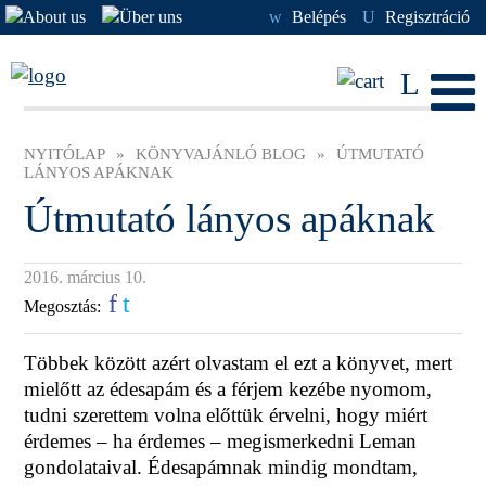
w
Belépés
U
Regisztráció
L
NYITÓLAP
»
KÖNYVAJÁNLÓ BLOG
»
ÚTMUTATÓ
LÁNYOS APÁKNAK
Útmutató lányos apáknak
2016. március 10.
f
t
Megosztás:
Többek között azért olvastam el ezt a könyvet, mert
mielőtt az édesapám és a férjem kezébe nyomom,
tudni szerettem volna előttük érvelni, hogy miért
érdemes – ha érdemes – megismerkedni Leman
gondolataival. Édesapámnak mindig mondtam,