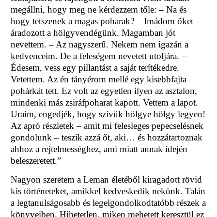
megállni, hogy meg ne kérdezzem tőle: – Na és
hogy tetszenek a magas poharak? – Imádom őket –
áradozott a hölgyvendégünk. Magamban jót
nevettem. – Az nagyszerű. Nekem nem igazán a
kedvenceim. De a feleségem nevetett utoljára. –
Édesem, vess egy pillantást a saját terítékedre.
Vetettem. Az én tányérom mellé egy kisebbfajta
pohárkát tett. Ez volt az egyetlen ilyen az asztalon,
mindenki más zsiráfpoharat kapott. Vettem a lapot.
Uraim, engedjék, hogy szívük hölgye hölgy legyen!
Az apró részletek – amit mi felesleges pepecselésnek
gondolunk – teszik azzá őt, aki… és hozzátartoznak
ahhoz a rejtelmességhez, ami miatt annak idején
beleszeretett.”
Nagyon szeretem a Leman életéből kiragadott rövid
kis történeteket, amikkel kedveskedik nekünk. Talán
a legtanulságosabb és legelgondolkodtatóbb részek a
könyveiben. Hihetetlen, miken mehetett keresztül ez