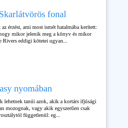
Skarlátvörös fonal
az érzést, ami most ismét hatalmába kerített:
 hogy mikor jelenik meg a könyv és mikor
 Rivers eddigi kötetei ugyan...
tasy nyomában
k lehetnek tanúi azok, akik a kortárs ifjúsági
san mozognak, vagy akik egyszerűen csak
rosztálytól függetlenül: eg...