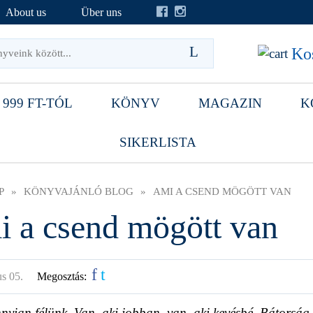
About us
Über uns
Kos
 999 FT-TÓL
KÖNYV
MAGAZIN
K
SIKERLISTA
P
»
KÖNYVAJÁNLÓ BLOG
»
AMI A CSEND MÖGÖTT VAN
 a csend mögött van
f
t
us 05.
Megosztás:
nyian félünk. Van, aki jobban, van, aki kevésbé. Bátorság