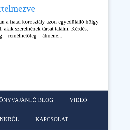
értelmezve
an a fiatal korosztály azon egyedülálló hölgy
, akik szeretnének társat találni. Kérdés,
g – remélhetőleg – átmene...
ÖNYVAJÁNLÓ BLOG
VIDEÓ
NKRÓL
KAPCSOLAT