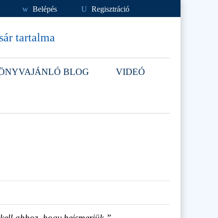
w
Belépés
U
Regisztráció
ár tartalma
ÖNYVAJÁNLÓ BLOG
VIDEÓ
 kell ahhoz, hogy beismerjük.”