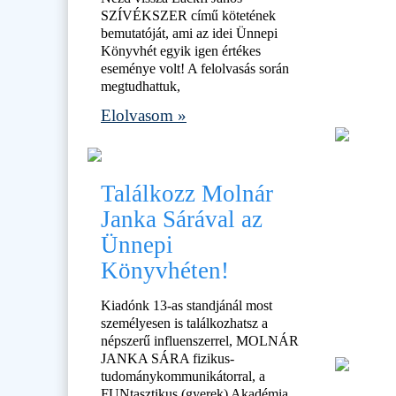
SZÍVÉKSZER című kötetének
bemutatóját, ami az idei Ünnepi
Könyvhét egyik igen értékes
eseménye volt! A felolvasás során
megtudhattuk,
Elolvasom »
Találkozz Molnár
Janka Sárával az
Ünnepi
Könyvhéten!
Kiadónk 13-as standjánál most
személyesen is találkozhatsz a
népszerű influenszerrel, MOLNÁR
JANKA SÁRA fizikus-
tudománykommunikátorral, a
FUNtasztikus (gyerek) Akadémia