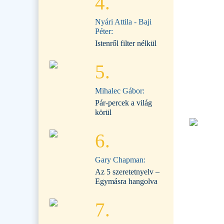
4.
Nyári Attila - Baji
Péter:
Istenről filter nélkül
5.
Mihalec Gábor:
Pár-percek a világ
körül
6.
Gary Chapman:
Az 5 szeretetnyelv –
Egymásra hangolva
7.