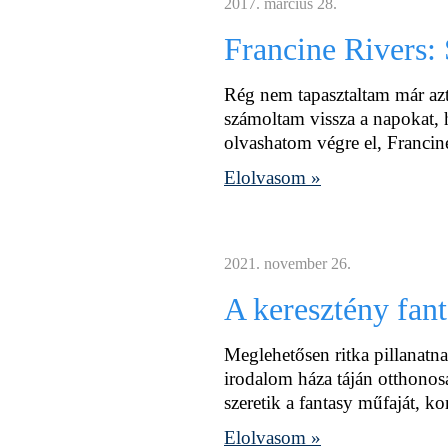
2017. március 28.
Francine Rivers: 
Rég nem tapasztaltam már azt 
számoltam vissza a napokat,
olvashatom végre el, Francine
Elolvasom »
2021. november 26.
A keresztény fan
Meglehetősen ritka pillanatna
irodalom háza táján otthono
szeretik a fantasy műfaját, ko
Elolvasom »