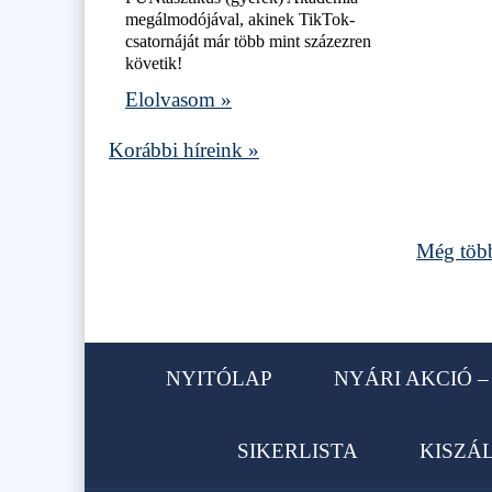
megálmodójával, akinek TikTok-
csatornáját már több mint százezren
követik!
Elolvasom »
Korábbi híreink »
Még több
NYITÓLAP
NYÁRI AKCIÓ – 
SIKERLISTA
KISZÁ