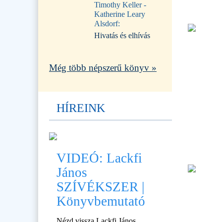
Timothy Keller -
Katherine Leary
Alsdorf:
Hivatás és elhívás
Még több népszerű könyv »
HÍREINK
VIDEÓ: Lackfi
János
SZÍVÉKSZER |
Könyvbemutató
Nézd vissza Lackfi János