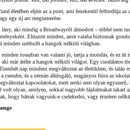
atal életében eljön az a pont, ami fenekestül felfordítja az a
agy egy új arc megismerése.
 a lány, aki mindig a Broadwayről álmodott – többé nem tu
ményeként. Elúszott minden, amit valaha biztosnak gondolt, 
l minden széthullt a hangok nélküli világban.
minden rosszban van valami jó, tartja a mondás, és ez itt i
aki már átélte a hangok nélküli világot. Egy csodálatos tört
 Tizenhét nap mindent megváltoztat az életükben, és talán 
s a csendre, és a némán álldogáló, magányos fiúra az iskola
gváltoztat kapcsolatokat, mert senki sem olyan egyszerű,
ül volt olyan, amilyen, sokkal nagyobb fájdalmakat takart 
sak, hogy bátrak vagyunk-e cselekedni, vagy érzelem nélk
senge