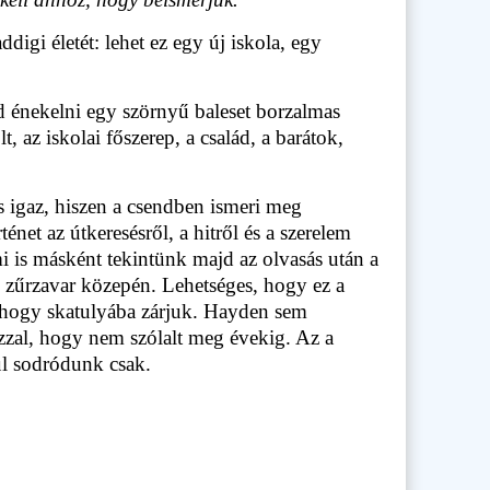
ddigi életét: lehet ez egy új iskola, egy
d énekelni egy szörnyű baleset borzalmas
az iskolai főszerep, a család, a barátok,
s igaz, hiszen a csendben ismeri meg
énet az útkeresésről, a hitről és a szerelem
mi is másként tekintünk majd az olvasás után a
i zűrzavar közepén. Lehetséges, hogy ez a
 hogy skatulyába zárjuk. Hayden sem
azzal, hogy nem szólalt meg évekig. Az a
ül sodródunk csak.