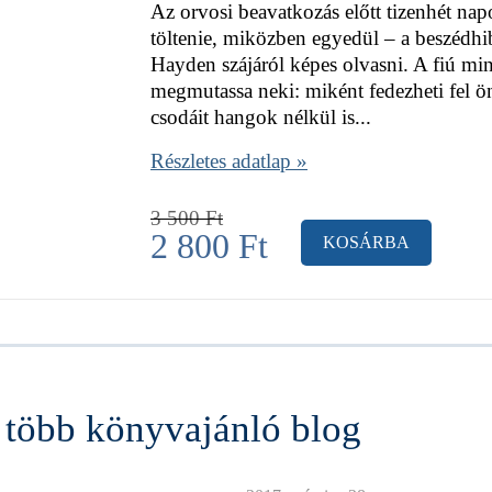
Az orvosi beavatkozás előtt tizenhét na
töltenie, miközben egyedül – a beszédhib
Hayden szájáról képes olvasni. A fiú mi
megmutassa neki: miként fedezheti fel ön
csodáit hangok nélkül is...
Részletes adatlap »
3 500
Ft
2 800
Ft
KOSÁRBA
több könyvajánló blog