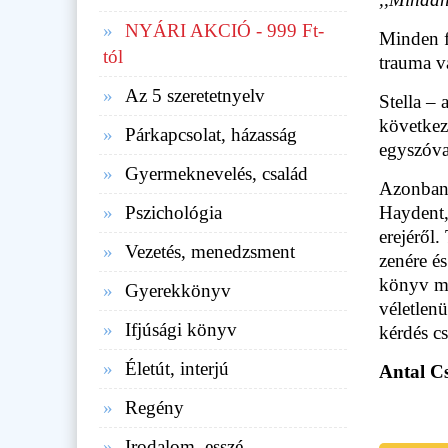
NYÁRI AKCIÓ - 999 Ft-
Minden fi
tól
trauma v
Az 5 szeretetnyelv
Stella –
következ
Párkapcsolat, házasság
egyszóva
Gyermeknevelés, család
Azonban 
Pszichológia
Haydent, 
erejéről.
Vezetés, menedzsment
zenére é
könyv me
Gyerekkönyv
véletlen
Ifjúsági könyv
kérdés c
Életút, interjú
Antal C
Regény
Irodalom, esszé