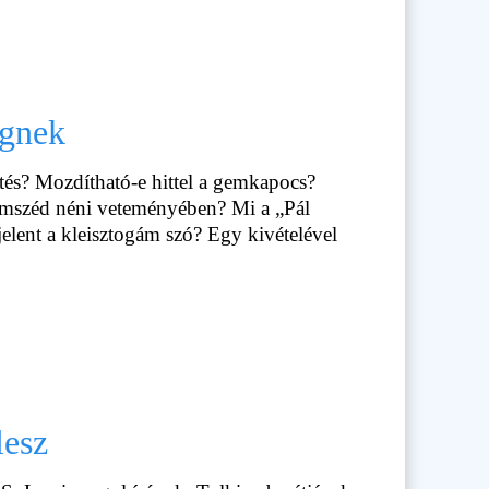
ögnek
és? Mozdítható-e hittel a gemkapocs?
omszéd néni veteményében? Mi a „Pál
jelent a kleisztogám szó? Egy kivételével
lesz