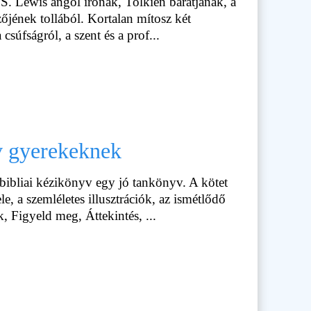
S. Lewis angol írónak, Tolkien barátjának, a
zőjének tollából. Kortalan mítosz két
csúfságról, a szent és a prof...
v gyerekeknek
ibliai kézikönyv egy jó tankönyv. A kötet
e, a szemléletes illusztrációk, az ismétlődő
, Figyeld meg, Áttekintés, ...