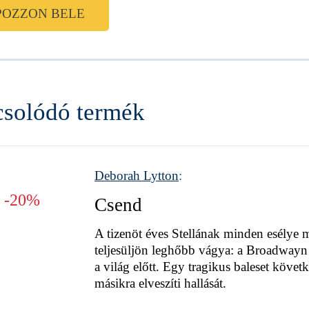
POZZON BELE
solódó termék
Deborah Lytton
:
-20%
Csend
A tizenöt éves Stellának minden esélye 
teljesüljön leghőbb vágya: a Broadwayn 
a világ előtt. Egy tragikus baleset köve
másikra elveszíti hallását.