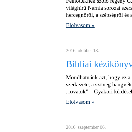
Felnőtteknek szóló regény C.
világhírű Narnia sorozat szer
hercegnőről, a szépségről és a 
Elolvasom »
2016. október 18.
Bibliai kéziköny
Mondhatnánk azt, hogy ez a b
szerkezete, a szöveg hangvétel
„rovatok” – Gyakori kérdések
Elolvasom »
2016. szeptember 06.