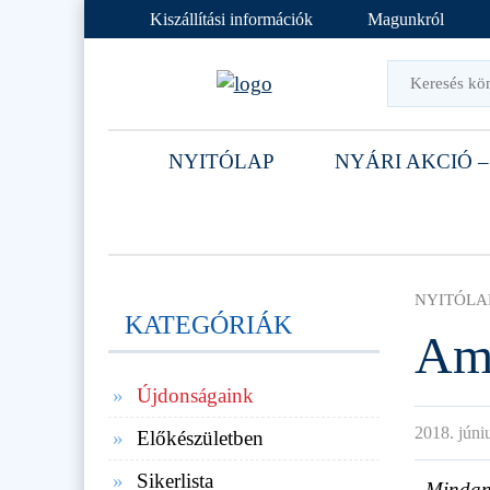
Kiszállítási információk
Magunkról
NYITÓLAP
NYÁRI AKCIÓ –
NYITÓLA
KATEGÓRIÁK
Ami
Újdonságaink
2018. júni
Előkészületben
Sikerlista
,,Mindan