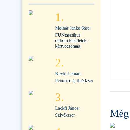
1.
Molnár Janka Sára:
FUNtasztikus
otthoni kísérletek –
kártyacsomag
2.
Kevin Leman:
Péntekre új tinédzser
3.
Lackfi János:
Még 
Szívékszer