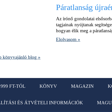
Páratlanság újra
Az írónő gondolatai elsősorb
tagjainak nyújtanak segítséget
hogyan élik meg a páratlansá
Elolvasom »
 könyvajánló blog »
999 FT-TÓL
KÖNYV
MAGAZIN
K
LLÍTÁSI ÉS ÁTVÉTELI INFORMÁCIÓK
MAGU