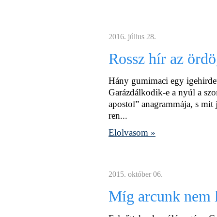
2016. július 28.
Rossz hír az örd
Hány gumimaci egy igehirdet
Garázdálkodik-e a nyúl a sz
apostol” anagrammája, s mit 
ren...
Elolvasom »
2015. október 06.
Míg arcunk nem 