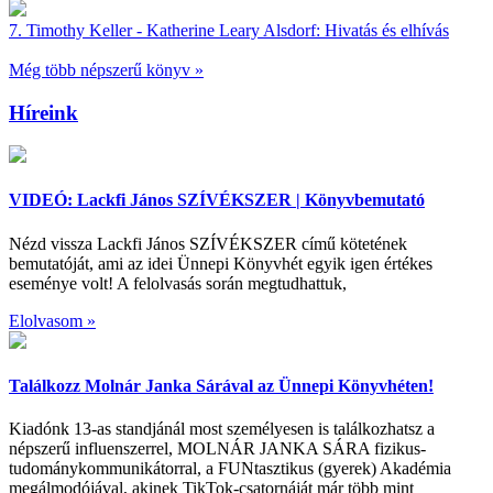
7.
Timothy Keller - Katherine Leary Alsdorf:
Hivatás és elhívás
Még több népszerű könyv »
Híreink
VIDEÓ: Lackfi János SZÍVÉKSZER | Könyvbemutató
Nézd vissza Lackfi János SZÍVÉKSZER című kötetének
bemutatóját, ami az idei Ünnepi Könyvhét egyik igen értékes
eseménye volt! A felolvasás során megtudhattuk,
Elolvasom »
Találkozz Molnár Janka Sárával az Ünnepi Könyvhéten!
Kiadónk 13-as standjánál most személyesen is találkozhatsz a
népszerű influenszerrel, MOLNÁR JANKA SÁRA fizikus-
tudománykommunikátorral, a FUNtasztikus (gyerek) Akadémia
megálmodójával, akinek TikTok-csatornáját már több mint