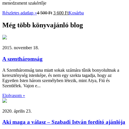
menedzsment szakértője
Részletes adatlap »
4 500
Ft
3 600
Ft
Kosárba
Még több könyvajánló blog
2015. november 18.
A szentháromság
A Szentháromság tana miatt sokak számára tűnik bonyolultnak a
kereszténység istenképe, és nem egy szekta tagadja, hogy az
Egyetlen Isten három személyben létezik, mint Atya, Fiú és
Szentlélek. Vajon e...
Elolvasom »
2020. április 23.
Aki maga a válasz – Szabadi István fordító ajánlója