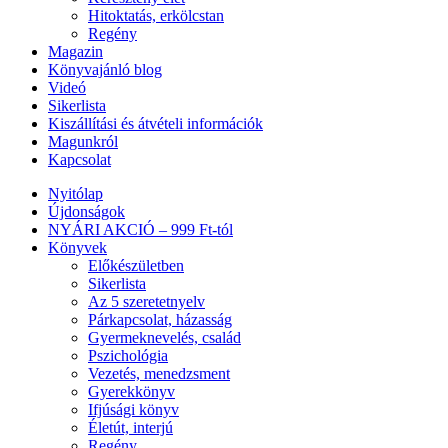
Hitoktatás, erkölcstan
Regény
Magazin
Könyvajánló blog
Videó
Sikerlista
Kiszállítási és átvételi információk
Magunkról
Kapcsolat
Nyitólap
Újdonságok
NYÁRI AKCIÓ – 999 Ft-tól
Könyvek
Előkészületben
Sikerlista
Az 5 szeretetnyelv
Párkapcsolat, házasság
Gyermeknevelés, család
Pszichológia
Vezetés, menedzsment
Gyerekkönyv
Ifjúsági könyv
Életút, interjú
Regény