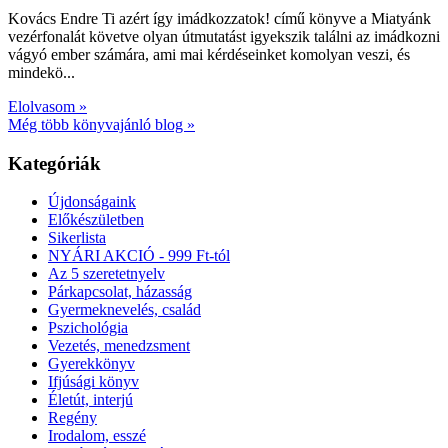
Kovács Endre Ti azért így imádkozzatok! című könyve a Miatyánk
vezérfonalát követve olyan útmutatást igyekszik találni az imádkozni
vágyó ember számára, ami mai kérdéseinket komolyan veszi, és
mindekö...
Elolvasom »
Még több könyvajánló blog »
Kategóriák
Újdonságaink
Előkészületben
Sikerlista
NYÁRI AKCIÓ - 999 Ft-tól
Az 5 szeretetnyelv
Párkapcsolat, házasság
Gyermeknevelés, család
Pszichológia
Vezetés, menedzsment
Gyerekkönyv
Ifjúsági könyv
Életút, interjú
Regény
Irodalom, esszé