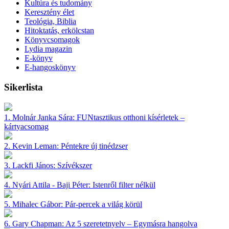
Kultúra és tudomány
Keresztény élet
Teológia, Biblia
Hitoktatás, erkölcstan
Könyvcsomagok
Lydia magazin
E-könyv
E-hangoskönyv
Sikerlista
1.
Molnár Janka Sára:
FUNtasztikus otthoni kísérletek –
kártyacsomag
2.
Kevin Leman:
Péntekre új tinédzser
3.
Lackfi János:
Szívékszer
4.
Nyári Attila - Baji Péter:
Istenről filter nélkül
5.
Mihalec Gábor:
Pár-percek a világ körül
6.
Gary Chapman:
Az 5 szeretetnyelv – Egymásra hangolva