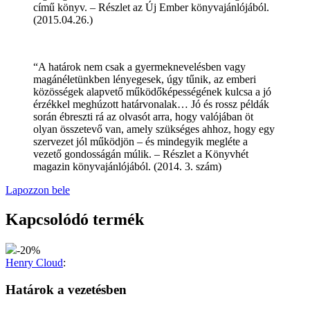
című könyv. – Részlet az Új Ember könyvajánlójából.
(2015.04.26.)
“A határok nem csak a gyermeknevelésben vagy
magánéletünkben lényegesek, úgy tűnik, az emberi
közösségek alapvető működőképességének kulcsa a jó
érzékkel meghúzott határvonalak… Jó és rossz példák
során ébreszti rá az olvasót arra, hogy valójában öt
olyan összetevő van, amely szükséges ahhoz, hogy egy
szervezet jól működjön – és mindegyik megléte a
vezető gondosságán múlik. – Részlet a Könyvhét
magazin könyvajánlójából. (2014. 3. szám)
Lapozzon bele
Kapcsolódó termék
-20%
Henry Cloud
:
Határok a vezetésben