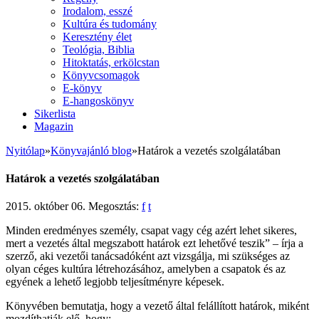
Irodalom, esszé
Kultúra és tudomány
Keresztény élet
Teológia, Biblia
Hitoktatás, erkölcstan
Könyvcsomagok
E-könyv
E-hangoskönyv
Sikerlista
Magazin
Nyitólap
»
Könyvajánló blog
»
Határok a vezetés szolgálatában
Határok a vezetés szolgálatában
2015. október 06.
Megosztás:
f
t
Minden eredmé­nyes személy, csapat vagy cég azért lehet sikeres,
mert a vezetés által megszabott határok ezt lehetővé teszik” – írja a
szerző, aki vezetői tanácsadóként azt vizsgálja, mi szükséges az
olyan céges kultúra létrehozásához, amelyben a csapatok és az
egyének a lehető legjobb teljesítményre képesek.
Könyvében bemutatja, hogy a vezető által felállított határok, miként
mozdíthatják elő, hogy: