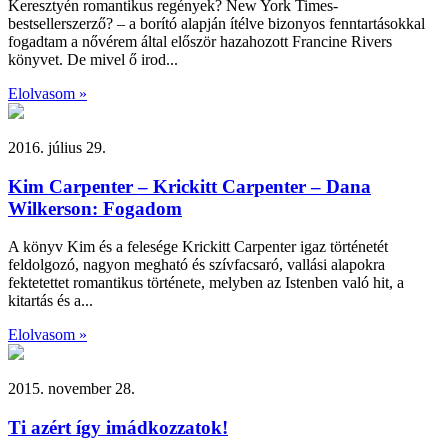
Keresztyén romantikus regények? New York Times-
bestsellerszerző? – a borító alapján ítélve bizonyos fenntartásokkal
fogadtam a nővérem által először hazahozott Francine Rivers
könyvet. De mivel ő irod...
Elolvasom »
2016. július 29.
Kim Carpenter – Krickitt Carpenter – Dana
Wilkerson: Fogadom
A könyv Kim és a felesége Krickitt Carpenter igaz történetét
feldolgozó, nagyon megható és szívfacsaró, vallási alapokra
fektetettet romantikus története, melyben az Istenben való hit, a
kitartás és a...
Elolvasom »
2015. november 28.
Ti azért így imádkozzatok!