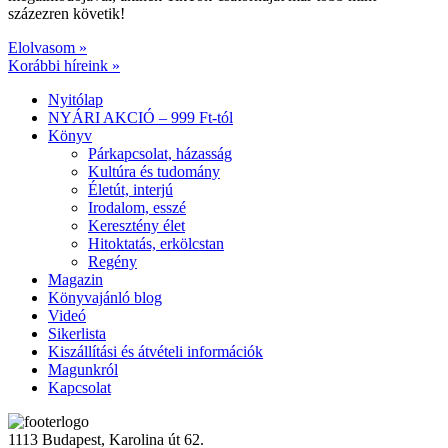
százezren követik!
Elolvasom »
Korábbi híreink »
Nyitólap
NYÁRI AKCIÓ – 999 Ft-tól
Könyv
Párkapcsolat, házasság
Kultúra és tudomány
Életút, interjú
Irodalom, esszé
Keresztény élet
Hitoktatás, erkölcstan
Regény
Magazin
Könyvajánló blog
Videó
Sikerlista
Kiszállítási és átvételi információk
Magunkról
Kapcsolat
1113 Budapest, Karolina út 62.