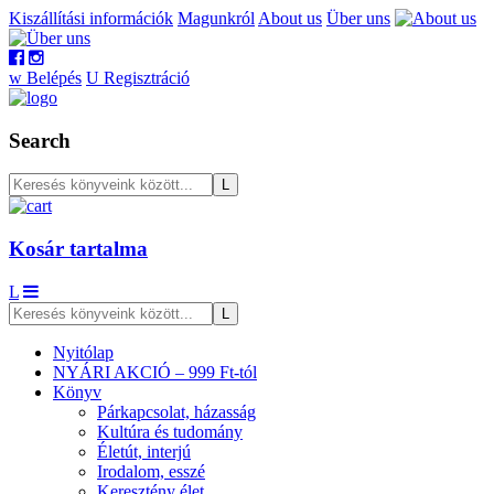
Kiszállítási információk
Magunkról
About us
Über uns
w
Belépés
U
Regisztráció
Search
Kosár tartalma
L
Nyitólap
NYÁRI AKCIÓ – 999 Ft-tól
Könyv
Párkapcsolat, házasság
Kultúra és tudomány
Életút, interjú
Irodalom, esszé
Keresztény élet