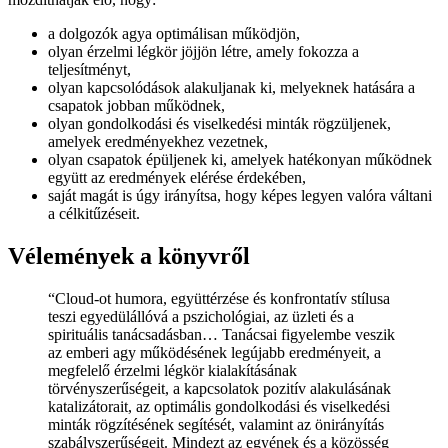
a dolgozók agya optimálisan működjön,
olyan érzelmi légkör jöjjön létre, amely fokozza a
teljesítményt,
olyan kapcsolódások alakuljanak ki, melyeknek hatására a
csapatok jobban működnek,
olyan gondolkodási és viselkedési minták rögzüljenek,
amelyek eredményekhez vezetnek,
olyan csapatok épüljenek ki, amelyek hatékonyan működnek
együtt az eredmények elérése érdekében,
saját magát is úgy irányítsa, hogy képes legyen valóra váltani
a célkitűzéseit.
Vélemények a könyvről
“Cloud-ot humora, együttérzése és konfrontatív stílusa
teszi egyedülállóvá a pszichológiai, az üzleti és a
spirituális tanácsadásban… Tanácsai figyelembe veszik
az emberi agy működésének legújabb eredményeit, a
megfelelő érzelmi légkör kialakításának
törvényszerűségeit, a kapcsolatok pozitív alakulásának
katalizátorait, az optimális gondolkodási és viselkedési
minták rögzítésének segítését, valamint az önirányítás
szabályszerűségeit. Mindezt az egyének és a közösség