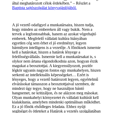
által meghatározott célok érdekében.” – Részlet a
Baptista sajtószolgálat könyvajánlójából.
A jó vezető odafigyel a munkatársaira, hiszen tudja,
hogy minden az embereken áll vagy bukik. Nem a
tervek a legfontosabbak, hanem az azokat végrehajtó
emberek. Megfelelő vállalati kultúra hiányában
egyetlen cég sem érhet el jó eredményt, legyen
bármilyen intelligens is a vezetője. A főnöknek ismernie
kell a határokat, hiszen a határok lényege a
felelősségvállalás. Ismernie kell a munkatársakat is, s
olykor nem ártana elgondolkodnia azon, hogyan érzik
magukat a beosztottjai. A kiegyensúlyozott, pozitív
légkör ugyanis nagyon fontos egy munkahelyen, hiszen
serkenti az intellektuális képességeket… Ezért is
lényeges, hogy a vezető határozott legyen, egyértelmű
elvárásokat támasszon a beosztottjaival szemben, de
mindezt úgy tegye, hogy ne használjon bántó
hangnemet, ne kritizáljon, és ne alázzon meg másokat.
Olyan munkahelyi környezetet és vállalati kultúrát kell
kialakítania, amelyben mindenki optimálisan működhet.
Ez a jó főnök elsődleges feladata. Ehhez nyújt
segítséget és ötleteket a Határok a vezetés szolgálatában