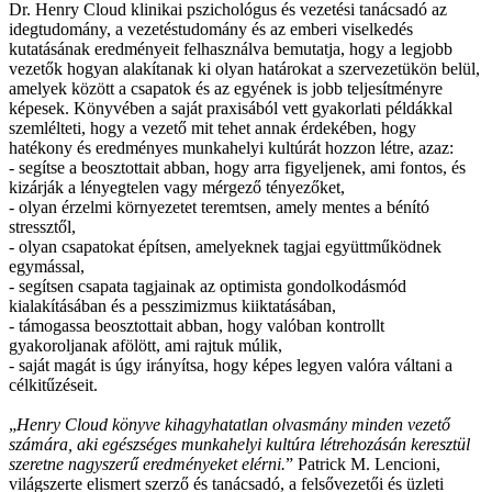
Dr. Henry Cloud klinikai pszichológus és vezetési tanácsadó az
idegtudomány, a vezetéstudomány és az emberi viselkedés
kutatásának eredményeit felhasználva bemutatja, hogy a legjobb
vezetők hogyan alakítanak ki olyan határokat a szervezetükön belül,
amelyek között a csapatok és az egyének is jobb teljesítményre
képesek. Könyvében a saját praxisából vett gyakorlati példákkal
szemlélteti, hogy a vezető mit tehet annak érdekében, hogy
hatékony és eredményes munkahelyi kultúrát hozzon létre, azaz:
- segítse a beosztottait abban, hogy arra figyeljenek, ami fontos, és
kizárják a lényegtelen vagy mérgező tényezőket,
- olyan érzelmi környezetet teremtsen, amely mentes a bénító
stressztől,
- olyan csapatokat építsen, amelyeknek tagjai együttműködnek
egymással,
- segítsen csapata tagjainak az optimista gondolkodásmód
kialakításában és a pesszimizmus kiiktatásában,
- támogassa beosztottait abban, hogy valóban kontrollt
gyakoroljanak afölött, ami rajtuk múlik,
- saját magát is úgy irányítsa, hogy képes legyen valóra váltani a
célkitűzéseit.
„
Henry Cloud könyve kihagyhatatlan olvasmány minden vezető
számára, aki egészséges munkahelyi kultúra létrehozásán keresztül
szeretne nagyszerű eredményeket elérni.
” Patrick M. Lencioni,
világszerte elismert szerző és tanácsadó, a felsővezetői és üzleti