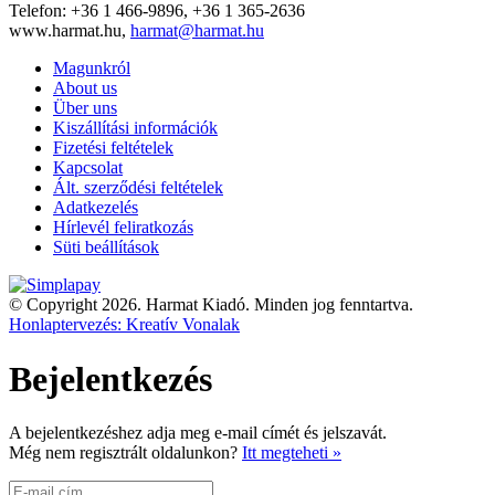
Telefon: +36 1 466-9896, +36 1 365-2636
www.harmat.hu,
harmat@harmat.hu
Magunkról
About us
Über uns
Kiszállítási információk
Fizetési feltételek
Kapcsolat
Ált. szerződési feltételek
Adatkezelés
Hírlevél feliratkozás
Süti beállítások
© Copyright 2026. Harmat Kiadó. Minden jog fenntartva.
Honlaptervezés: Kreatív Vonalak
Bejelentkezés
A bejelentkezéshez adja meg e-mail címét és jelszavát.
Még nem regisztrált oldalunkon?
Itt megteheti »