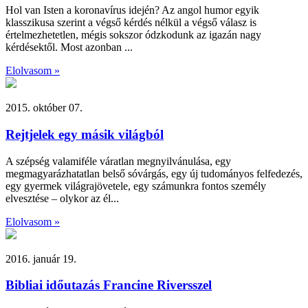
Hol van Isten a koronavírus idején? Az angol humor egyik
klasszikusa szerint a végső kérdés nélkül a végső válasz is
értelmezhetetlen, mégis sokszor ódzkodunk az igazán nagy
kérdésektől. Most azonban ...
Elolvasom »
2015. október 07.
Rejtjelek egy másik világból
A szépség valamiféle váratlan megnyilvánulása, egy
megmagyarázhatatlan belső sóvárgás, egy új tudományos felfedezés,
egy gyermek világrajövetele, egy számunkra fontos személy
elvesztése – olykor az él...
Elolvasom »
2016. január 19.
Bibliai időutazás Francine Riversszel