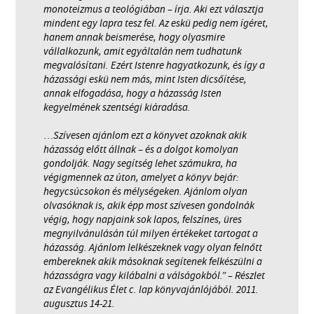
monoteizmus a teológiában – írja. Aki ezt választja
mindent egy lapra tesz fel. Az eskü pedig nem ígéret,
hanem annak beismerése, hogy olyasmire
vállalkozunk, amit egyáltalán nem tudhatunk
megvalósítani. Ezért Istenre hagyatkozunk, és így a
házassági eskü nem más, mint Isten dicsőítése,
annak elfogadása, hogy a házasság Isten
kegyelmének szentségi kiáradása.
…Szívesen ajánlom ezt a könyvet azoknak akik
házasság előtt állnak – és a dolgot komolyan
gondolják. Nagy segítség lehet számukra, ha
végigmennek az úton, amelyet a könyv bejár:
hegycsúcsokon és mélységeken. Ajánlom olyan
olvasóknak is, akik épp most szívesen gondolnák
végig, hogy napjaink sok lapos, felszínes, üres
megnyilvánulásán túl milyen értékeket tartogat a
házasság. Ajánlom lelkészeknek vagy olyan felnőtt
embereknek akik másoknak segítenek felkészülni a
házasságra vagy kilábalni a válságokból.” – Részlet
az Evangélikus Élet c. lap könyvajánlójából. 2011.
augusztus 14-21.