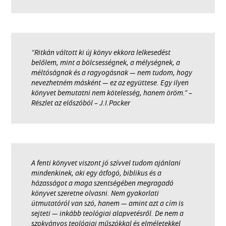
“Ritkán váltott ki új könyv ekkora lelkesedést
belőlem, mint a bölcsességnek, a mélységnek, a
méltóságnak és a ragyogásnak — nem tudom, hogy
nevezhetném másként — ez az együttese. Egy ilyen
könyvet bemutatni nem kötelesség, hanem öröm.” –
Részlet az előszóból – J.I.Packer
A fenti könyvet viszont jó szívvel tudom ajánlani
mindenkinek, aki egy átfogó, biblikus és a
házasságot a maga szentségében megragadó
könyvet szeretne olvasni. Nem gyakorlati
útmutatóról van szó, hanem — amint azt a cím is
sejteti — inkább teológiai alapvetésről. De nem a
szokványos teológiai műszókkal és elméletekkel