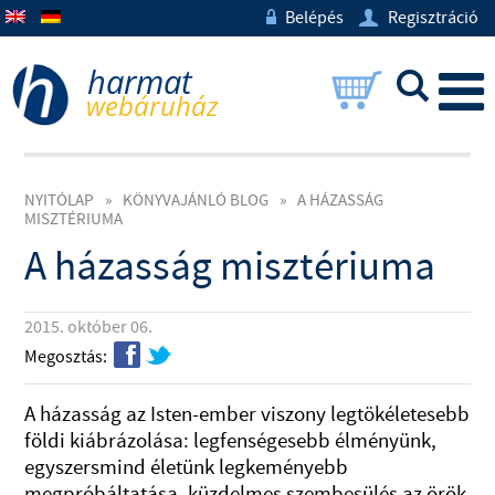
Belépés
Regisztráció
w
U
L
NYITÓLAP
»
KÖNYVAJÁNLÓ BLOG
»
A HÁZASSÁG
MISZTÉRIUMA
A házasság misztériuma
2015. október 06.
f
t
Megosztás:
A házasság az Isten-ember viszony legtökéletesebb
földi kiábrázolása: legfenségesebb élményünk,
egyszersmind életünk legkeményebb
megpróbáltatása, küzdelmes szembesülés az örök