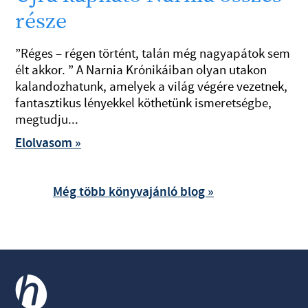
része
”Réges – régen történt, talán még nagyapátok sem
élt akkor. ” A Narnia Krónikáiban olyan utakon
kalandozhatunk, amelyek a világ végére vezetnek,
fantasztikus lényekkel köthetünk ismeretségbe,
megtudju...
Elolvasom »
Még több könyvajánló blog »