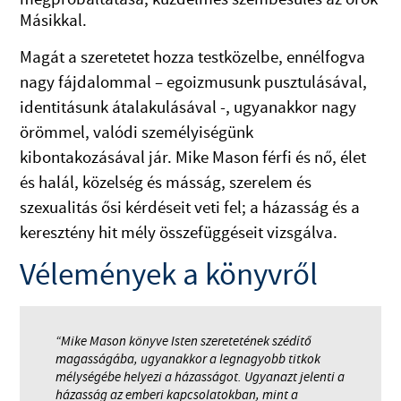
Másikkal.
Magát a szeretetet hozza testközelbe, ennélfogva
nagy fájdalommal – egoizmusunk pusztulásával,
identitásunk átalakulásával -, ugyanakkor nagy
örömmel, valódi személyiségünk
kibontakozásával jár.
Mike Mason férfi és nő, élet
és halál, közelség és másság, szerelem és
szexualitás ősi kérdéseit veti fel; a házasság és a
keresztény hit mély összefüggéseit vizsgálva.
Vélemények a könyvről
“Mike Mason könyve Isten szeretetének szédítő
magasságába, ugyanakkor a legnagyobb titkok
mélységébe helyezi a házasságot. Ugyanazt jelenti a
házasság az emberi kapcsolatokban, mint a