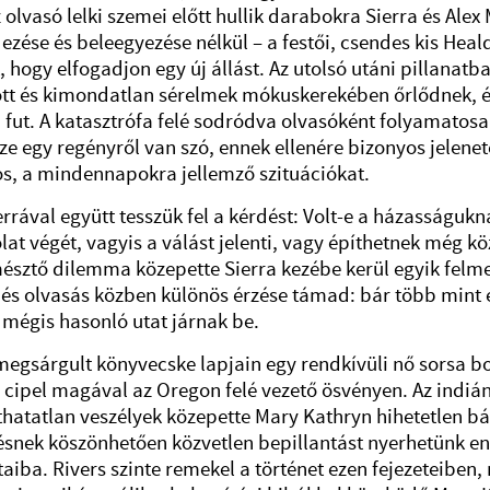
z olvasó lelki szemei előtt hullik darabokra
Sierra és Alex
zése és beleegyezése nélkül – a festői, csendes kis Heal
, hogy elfogadjon egy új állást. Az utolsó utáni pillanatb
t és kimondatlan sérelmek mókuskerekében őrlődnek, é
 fut. A katasztrófa felé sodródva olvasóként folyamato
e egy regényről van szó, ennek ellenére bizonyos jelenet
s, a mindennapokra jellemző szituációkat.
l együtt tesszük fel a kérdést: Volt-e a házasságukn
lat végét, vagyis a válást jelenti, vagy építhetnek még kö
mésztő dilemma közepette Sierra kezébe kerül egyik fel
 és olvasás közben különös érzése támad: bár több mint 
 mégis hasonló utat járnak be.
gult könyvecske lapjain egy rendkívüli nő sorsa bonta
 cipel magával az Oregon felé vezető ösvényen. Az indiá
hatatlan veszélyek közepette Mary Kathryn hihetetlen bát
ésnek köszönhetően közvetlen bepillantást nyerhetünk e
aiba. Rivers szinte remekel a történet ezen fejezeteiben,