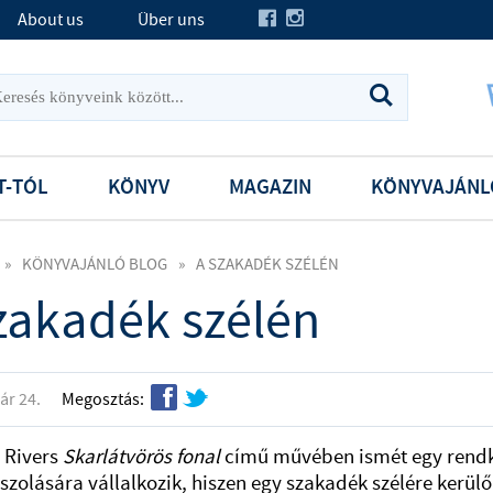
About us
Über uns
T-TÓL
KÖNYV
MAGAZIN
KÖNYVAJÁNL
»
KÖNYVAJÁNLÓ BLOG
»
A SZAKADÉK SZÉLÉN
zakadék szélén
f
t
ár 24.
Megosztás:
 Rivers
Skarlátvörös fonal
című művében ismét egy rendkí
zolására vállalkozik, hiszen egy szakadék szélére kerülő