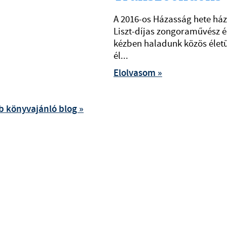
A 2016-os Házasság hete há
Liszt-díjas zongoraművész é
kézben haladunk közös élet
él...
Elolvasom »
b könyvajánló blog »