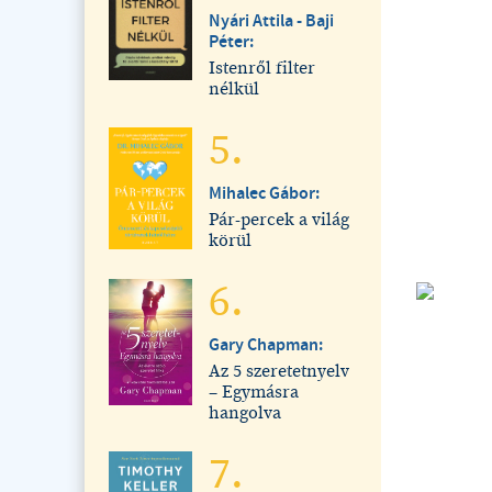
Nyári Attila - Baji
Péter:
Istenről filter
nélkül
5.
Mihalec Gábor:
Pár-percek a világ
körül
6.
Gary Chapman:
Az 5 szeretetnyelv
– Egymásra
hangolva
7.