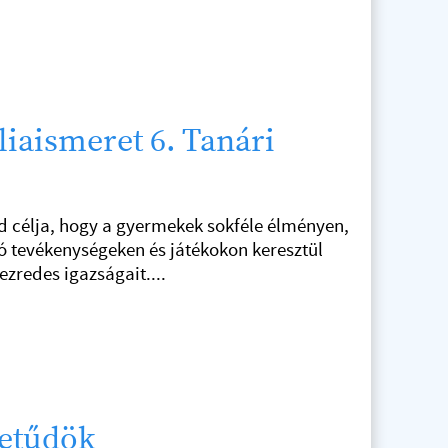
liaismeret 6. Tanári
d célja, hogy a gyermekek sokféle élményen,
ó tevékenységeken és játékokon keresztül
zredes igazságait....
etűdök