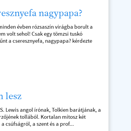
resznyefa nagypapa?
inden évben rózsaszín virágba borult a
em volt sehol! Csak egy tömzsi tuskó
tűnt a cseresznyefa, nagypapa? kérdezte
 lesz
S. Lewis angol írónak, Tolkien barátjának, a
rzőjének tollából. Kortalan mítosz két
a csúfságról, a szent és a prof...