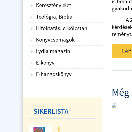
is bemut
Keresztény élet
gyakorlá
Teológia, Biblia
A 2017-e
kérdések
Hitoktatás, erkölcstan
reményt
Könyvcsomagok
LAP
Lydia magazin
E-könyv
E-hangoskönyv
Még 
SIKERLISTA
1.