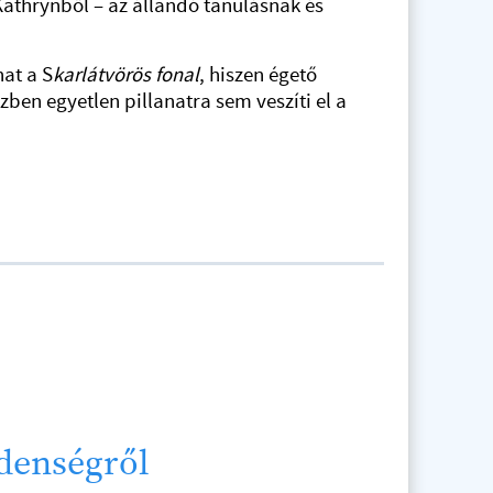
Kathrynből – az állandó tanulásnak és
at a S
karlátvörös fonal
, hiszen égető
en egyetlen pillanatra sem veszíti el a
ndenségről