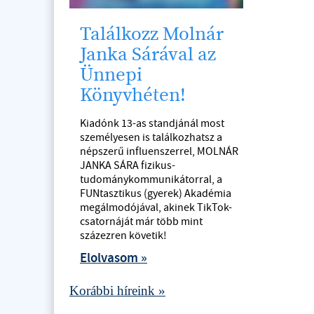
Találkozz Molnár
Janka Sárával az
Ünnepi
Könyvhéten!
Kiadónk 13-as standjánál most
személyesen is találkozhatsz a
népszerű influenszerrel, MOLNÁR
JANKA SÁRA fizikus-
tudománykommunikátorral, a
FUNtasztikus (gyerek) Akadémia
megálmodójával, akinek TikTok-
csatornáját már több mint
százezren követik!
Elolvasom »
Korábbi híreink »