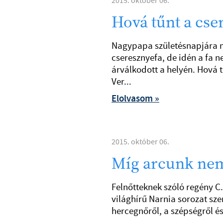
2015. október 06.
Hová tűnt a cse
Nagypapa születésnapjára m
cseresznyefa, de idén a fa n
árválkodott a helyén. Hová 
Ver...
Elolvasom »
2015. október 06.
Míg arcunk nem
Felnőtteknek szóló regény C.
világhírű Narnia sorozat sze
hercegnőről, a szépségről és 