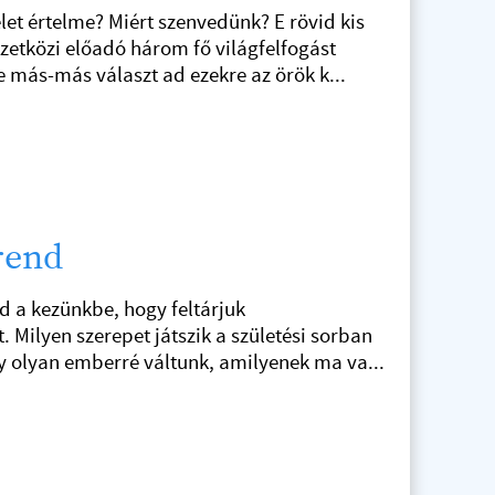
let értelme? Miért szenvedünk? E rövid kis
zetközi előadó három fő világfelfogást
más-más választ ad ezekre az örök k...
)rend
ad a kezünkbe, hogy feltárjuk
t. Milyen szerepet játszik a születési sorban
y olyan emberré váltunk, amilyenek ma va...