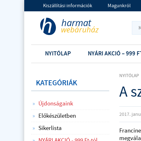
Kiszállítási információk
Magunkról
NYITÓLAP
NYÁRI AKCIÓ – 999 F
NYITÓLAP
KATEGÓRIÁK
A s
Újdonságaink
2017. janu
Előkészületben
Sikerlista
Francine
megválas
NYÁRI AKCIÓ - 999 Ft-tól