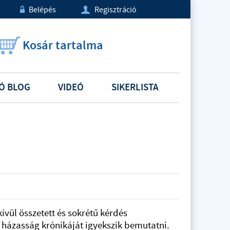
Belépés
Regisztráció
w
U
Kosár tartalma
Ó BLOG
VIDEÓ
SIKERLISTA
vül összetett és sokrétű kérdés
 házasság krónikáját igyekszik bemutatni.