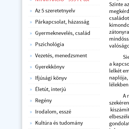
Szinte a
Az 5 szeretetnyelv
megkérde
családot
Párkapcsolat, házasság
kimondot
zátonyra
Gyermeknevelés, család
mindössz
Pszichológia
valóságo
Vezetés, menedzsment
Sierráva
a kapcso
Gyerekkönyv
lelkét e
naplója,
Ifjúsági könyv
lélekben
Életút, interjú
A megsár
Regény
szekéren
kiszámít
Irodalom, esszé
elbeszél
Kultúra és tudomány
gondolat