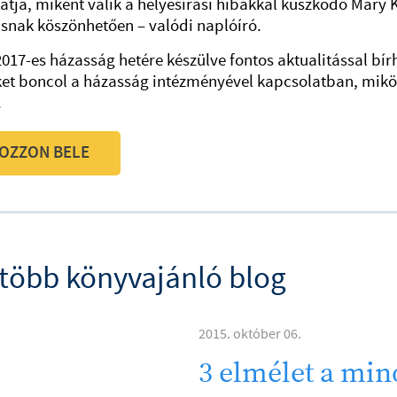
atja, miként válik a helyesírási hibákkal küszködő Mary 
snak köszönhetően – valódi naplóíró.
s házasság hetére készülve fontos aktualitással bírh
et boncol a házasság intézményével kapcsolatban, miközb
.
OZZON BELE
több könyvajánló blog
2015. október 06.
3 elmélet a mi