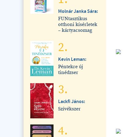
Molnár Janka Sára:
FUNtasztikus
otthoni kísérletek
– kártyacsomag
2.
Kevin Leman:
Péntekre új
tinédzser
3.
Lackfi János:
Szívékszer
4.