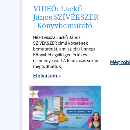
VIDEÓ: Lackfi
János SZÍVÉKSZER
| Könyvbemutató
Nézd vissza Lackfi János
SZÍVÉKSZER című kötetének
bemutatóját, ami az idei Ünnepi
Könyvhét egyik igen értékes
eseménye volt! A felolvasás során
Még töb
megtudhattuk,
Elolvasom »