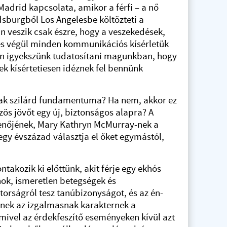
 Madrid kapcsolata, amikor a férfi – a nő
dsburgből Los Angelesbe költözteti a
an veszik csak észre, hogy a veszekedések,
s végül minden kommunikációs kísérletük
san igyekszünk tudatosítani magunkban, hogy
ek kísértetiesen idéznek fel bennünk
ak szilárd fundamentuma? Ha nem, akkor ez
zös jövőt egy új, biztonságos alapra? A
menőjének, Mary Kathryn McMurray-nek a
egy évszázad választja el őket egymástól,
kozik ki előttünk, akit férje egy ekhós
nok, ismeretlen betegségek és
orságról tesz tanúbizonyságot, és az én-
nnek az izgalmasnak karakternek a
 mivel az érdekfeszítő eseményeken kívül azt