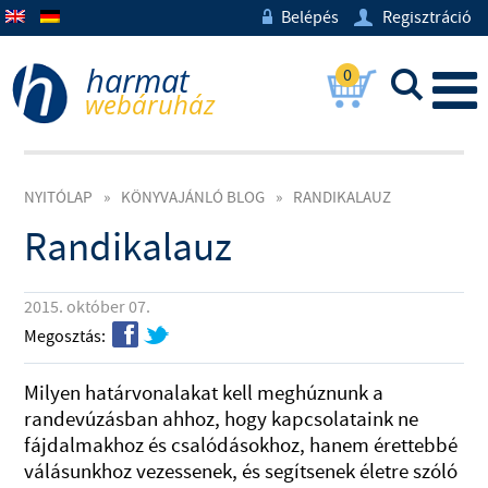
Belépés
Regisztráció
w
U
0
L
NYITÓLAP
»
KÖNYVAJÁNLÓ BLOG
»
RANDIKALAUZ
Randikalauz
2015. október 07.
f
t
Megosztás:
Milyen határvonalakat kell meghúznunk a
randevúzásban ahhoz, hogy kapcsolataink ne
fájdalmakhoz és csalódásokhoz, hanem érettebbé
válásunkhoz vezessenek, és segítsenek életre szóló