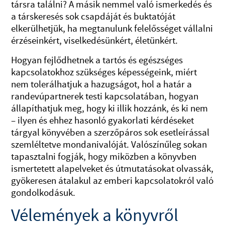
társra találni? A másik nemmel való ismerkedés és
a társkeresés sok csapdáját és buktatóját
elkerülhetjük, ha megtanulunk felelősséget vállalni
érzéseinkért, viselkedésünkért, életünkért.
Hogyan fejlődhetnek a tartós és egészséges
kapcsolatokhoz szükséges képességeink, miért
nem tolerálhatjuk a hazugságot, hol a határ a
randevúpartnerek testi kapcsolatában, hogyan
állapíthatjuk meg, hogy ki illik hozzánk, és ki nem
– ilyen és ehhez hasonló gyakorlati kérdéseket
tárgyal könyvében a szerzőpáros sok esetleírással
szemléltetve mondanivalóját. Valószínűleg sokan
tapasztalni fogják, hogy miközben a könyvben
ismertetett alapelveket és útmutatásokat olvassák,
gyökeresen átalakul az emberi kapcsolatokról való
gondolkodásuk.
Vélemények a könyvről