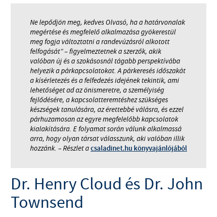
Ne lepődjön meg, kedves Olvasó, ha a határvonalak
megértése és megfelelő alkalmazása gyökerestül
meg fogja változtatni a randevúzásról alkotott
felfogását” – figyelmeztetnek a szerzők, akik
valóban új és a szokásosnál tágabb perspektívába
helyezik a párkapcsolatokat. A párkeresés időszakát
a kísérletezés és a felfedezés idejének tekintik, ami
lehetőséget ad az önismeretre, a személyiség
fejlődésére, a kapcsolatteremtéshez szükséges
készségek tanulására, az érettebbé válásra, és ezzel
párhuzamosan az egyre megfelelőbb kapcsolatok
kialakítására. E folyamat során válunk alkalmassá
arra, hogy olyan társat válasszunk, aki valóban illik
hozzánk. – Részlet a
csaladinet.hu könyvajánlójából
Dr. Henry Cloud és Dr. John
Townsend