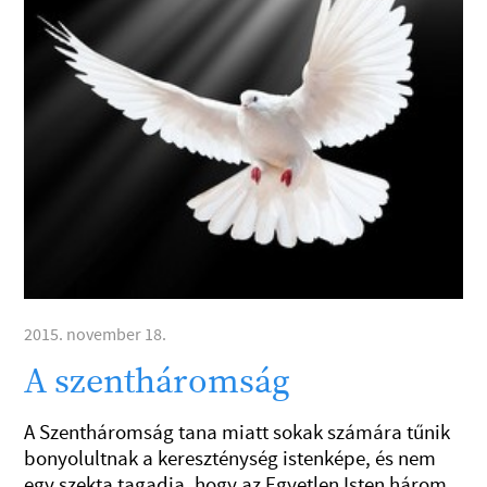
2015. november 18.
A szentháromság
A Szentháromság tana miatt sokak számára tűnik
bonyolultnak a kereszténység istenképe, és nem
egy szekta tagadja, hogy az Egyetlen Isten három