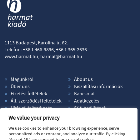
1113 Budapest, Karolina út 62.
Telefon: +36 1 466-9896, +36 1 365-2636
www.harmat.hu,
harmat@harmat.hu
Magunkról
About us
Über uns
Kiszállítási információk
Fizetési feltételek
Kapcsolat
Ált. szerződési feltételek
Adatkezelés
Hírlevél feliratkozás
Süti beállítások
We value your privacy
We use cookies to enhance your browsing experience, serve
personalized ads or content, and analyze our traffic. By clicking
"Accept All", you consent to our use of cookies.