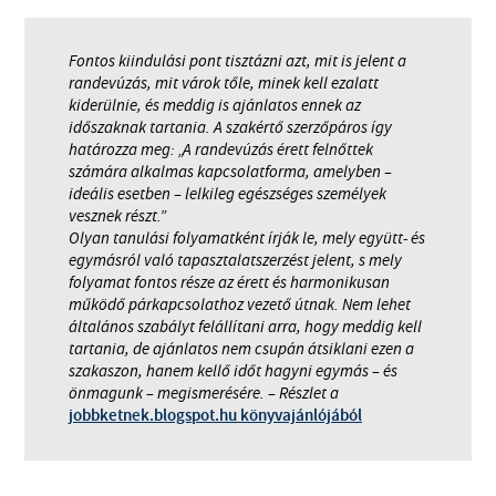
Fontos kiindulási pont tisztázni azt, mit is jelent a
randevúzás, mit várok tőle, minek kell ezalatt
kiderülnie, és meddig is ajánlatos ennek az
időszaknak tartania. A szakértő szerzőpáros így
határozza meg: „A randevúzás érett felnőttek
számára alkalmas kapcsolatforma, amelyben –
ideális esetben – lelkileg egészséges személyek
vesznek részt.”
Olyan tanulási folyamatként írják le, mely együtt- és
egymásról való tapasztalatszerzést jelent, s mely
folyamat fontos része az érett és harmonikusan
működő párkapcsolathoz vezető útnak. Nem lehet
általános szabályt felállítani arra, hogy meddig kell
tartania, de ajánlatos nem csupán átsiklani ezen a
szakaszon, hanem kellő időt hagyni egymás – és
önmagunk – megismerésére. – Részlet a
jobbketnek.blogspot.hu könyvajánlójából