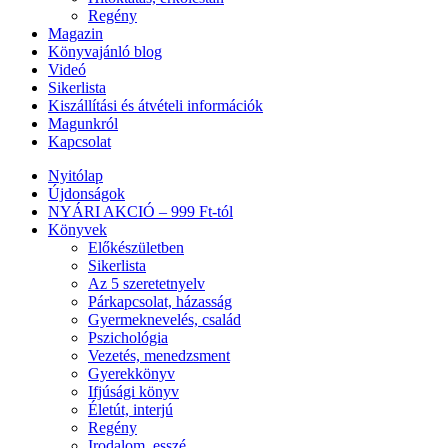
Regény
Magazin
Könyvajánló blog
Videó
Sikerlista
Kiszállítási és átvételi információk
Magunkról
Kapcsolat
Nyitólap
Újdonságok
NYÁRI AKCIÓ – 999 Ft-tól
Könyvek
Előkészületben
Sikerlista
Az 5 szeretetnyelv
Párkapcsolat, házasság
Gyermeknevelés, család
Pszichológia
Vezetés, menedzsment
Gyerekkönyv
Ifjúsági könyv
Életút, interjú
Regény
Irodalom, esszé