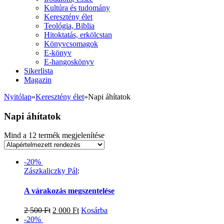
Kultúra és tudomány
Keresztény élet
Teológia, Biblia
Hitoktatás, erkölcstan
Könyvcsomagok
E-könyv
E-hangoskönyv
Sikerlista
Magazin
Nyitólap
»
Keresztény élet
»
Napi áhítatok
Napi áhítatok
Mind a 12 termék megjelenítése
-20%
Zászkaliczky Pál
:
A várakozás megszentelése
2 500
Ft
2 000
Ft
Kosárba
-20%