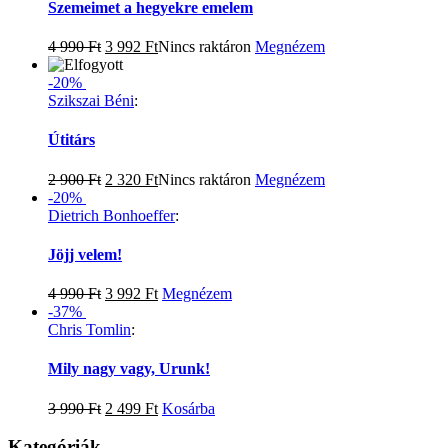
Szemeimet a hegyekre emelem
4 990
Ft
3 992
Ft
Nincs raktáron
Megnézem
-20%
Szikszai Béni
:
Útitárs
2 900
Ft
2 320
Ft
Nincs raktáron
Megnézem
-20%
Dietrich Bonhoeffer
:
Jöjj velem!
4 990
Ft
3 992
Ft
Megnézem
-37%
Chris Tomlin
:
Mily nagy vagy, Urunk!
3 990
Ft
2 499
Ft
Kosárba
Kategóriák