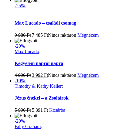
-25%
Max Lucado – családi csomag
9 980
Ft
7 485
Ft
Nincs raktáron
Megnézem
-20%
Max Lucado
:
Kegyelem napról napra
4 990
Ft
3 992
Ft
Nincs raktáron
Megnézem
-10%
Timothy & Kathy Keller
:
Jézus énekei – a Zsoltárok
5 990
Ft
5 391
Ft
Kosárba
-20%
Billy Graham
: