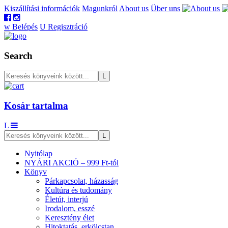
Kiszállítási információk
Magunkról
About us
Über uns
w
Belépés
U
Regisztráció
Search
Kosár tartalma
L
Nyitólap
NYÁRI AKCIÓ – 999 Ft-tól
Könyv
Párkapcsolat, házasság
Kultúra és tudomány
Életút, interjú
Irodalom, esszé
Keresztény élet
Hitoktatás, erkölcstan