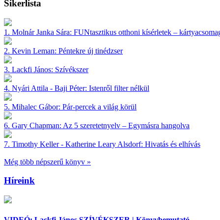
Sikerlista
1.
Molnár Janka Sára:
FUNtasztikus otthoni kísérletek – kártyacsoma
2.
Kevin Leman:
Péntekre új tinédzser
3.
Lackfi János:
Szívékszer
4.
Nyári Attila - Baji Péter:
Istenről filter nélkül
5.
Mihalec Gábor:
Pár-percek a világ körül
6.
Gary Chapman:
Az 5 szeretetnyelv – Egymásra hangolva
7.
Timothy Keller - Katherine Leary Alsdorf:
Hivatás és elhívás
Még több népszerű könyv »
Híreink
VIDEÓ: Lackfi János SZÍVÉKSZER | Könyvbemutató