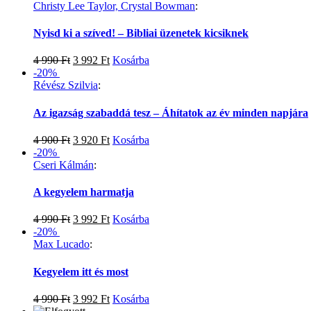
Christy Lee Taylor, Crystal Bowman
:
Nyisd ki a szíved! – Bibliai üzenetek kicsiknek
4 990
Ft
3 992
Ft
Kosárba
-20%
Révész Szilvia
:
Az igazság szabaddá tesz – Áhítatok az év minden napjára
4 900
Ft
3 920
Ft
Kosárba
-20%
Cseri Kálmán
:
A kegyelem harmatja
4 990
Ft
3 992
Ft
Kosárba
-20%
Max Lucado
:
Kegyelem itt és most
4 990
Ft
3 992
Ft
Kosárba