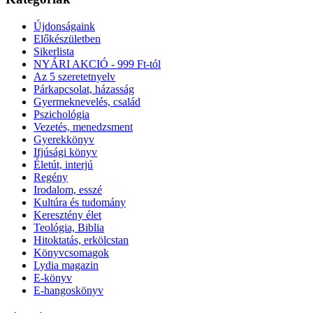
Újdonságaink
Előkészületben
Sikerlista
NYÁRI AKCIÓ - 999 Ft-tól
Az 5 szeretetnyelv
Párkapcsolat, házasság
Gyermeknevelés, család
Pszichológia
Vezetés, menedzsment
Gyerekkönyv
Ifjúsági könyv
Életút, interjú
Regény
Irodalom, esszé
Kultúra és tudomány
Keresztény élet
Teológia, Biblia
Hitoktatás, erkölcstan
Könyvcsomagok
Lydia magazin
E-könyv
E-hangoskönyv