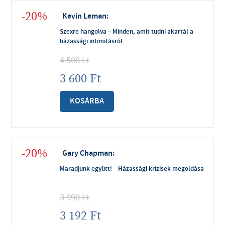
-20%
Kevin Leman
:
Szexre hangolva – Minden, amit tudni akartál a
házassági intimitásról
4 500
Ft
3 600
Ft
KOSÁRBA
-20%
Gary Chapman
:
Maradjunk együtt! – Házassági krízisek megoldása
3 990
Ft
3 192
Ft