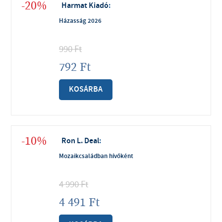
-20%
Harmat Kiadó
:
Házasság 2026
990
Ft
792
Ft
KOSÁRBA
-10%
Ron L. Deal
:
Mozaikcsaládban hívőként
4 990
Ft
4 491
Ft