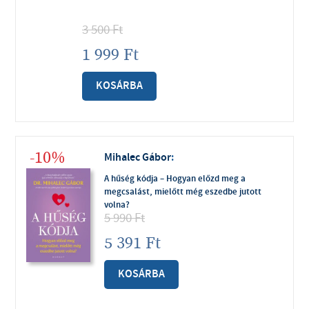
3 500
Ft
1 999
Ft
KOSÁRBA
-10%
Mihalec Gábor
:
A hűség kódja – Hogyan előzd meg a
megcsalást, mielőtt még eszedbe jutott
volna?
5 990
Ft
5 391
Ft
KOSÁRBA