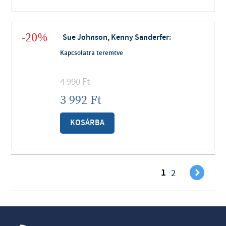
-20%
Sue Johnson, Kenny Sanderfer
:
Kapcsolatra teremtve
4 990
Ft
3 992
Ft
KOSÁRBA
)
1
2