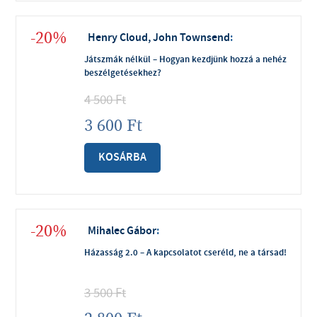
-20%
Henry Cloud, John Townsend
:
Játszmák nélkül – Hogyan kezdjünk hozzá a nehéz
beszélgetésekhez?
4 500
Ft
3 600
Ft
KOSÁRBA
-20%
Mihalec Gábor
:
Házasság 2.0 – A kapcsolatot cseréld, ne a társad!
3 500
Ft