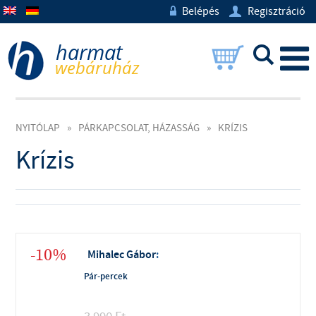
Belépés
Regisztráció
w
U
L
NYITÓLAP
»
PÁRKAPCSOLAT, HÁZASSÁG
»
KRÍZIS
Krízis
-10%
Mihalec Gábor
:
Pár-percek