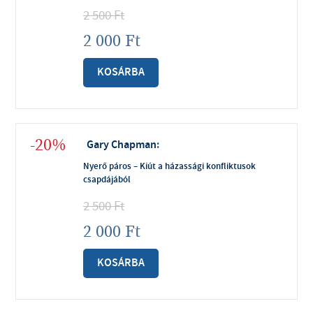
2 500
Ft
2 000
Ft
KOSÁRBA
-20%
Gary Chapman
:
Nyerő páros – Kiút a házassági konfliktusok
csapdájából
2 500
Ft
2 000
Ft
KOSÁRBA