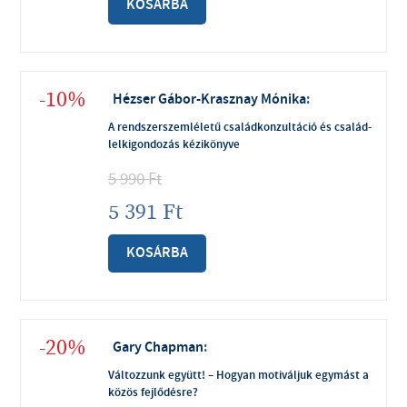
KOSÁRBA
-10%
Hézser Gábor-Krasznay Mónika
:
A rendszerszemléletű családkonzultáció és család-
lelkigondozás kézikönyve
5 990
Ft
5 391
Ft
KOSÁRBA
-20%
Gary Chapman
:
Változzunk együtt! – Hogyan motiváljuk egymást a
közös fejlődésre?