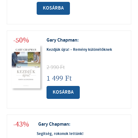
KOSÁRBA
-50%
Gary Chapman
:
Kezdjük újra! – Remény különélőknek
2 990
Ft
1 499
Ft
KOSÁRBA
-43%
Gary Chapman
:
Segítség, rokonok lettünk!