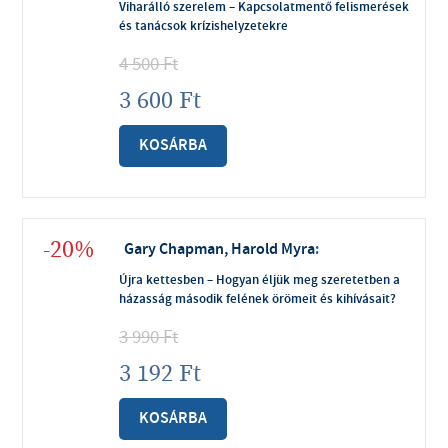
Viharálló szerelem – Kapcsolatmentő felismerések
és tanácsok krízishelyzetekre
4 500
Ft
3 600
Ft
KOSÁRBA
-20%
Gary Chapman, Harold Myra
:
Újra kettesben – Hogyan éljük meg szeretetben a
házasság második felének örömeit és kihívásait?
3 990
Ft
3 192
Ft
KOSÁRBA