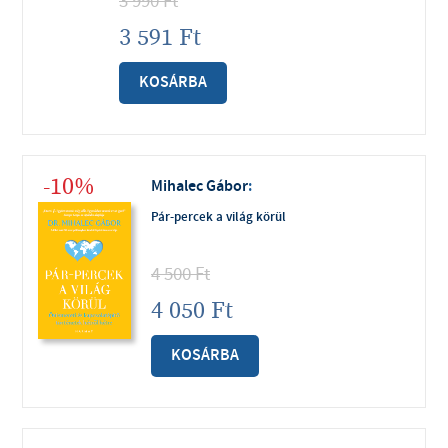
3 990
Ft
3 591
Ft
KOSÁRBA
-10%
Mihalec Gábor
:
Pár-percek a világ körül
4 500
Ft
4 050
Ft
KOSÁRBA