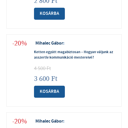
2 800
Ft
KOSÁRBA
-20%
Mihalec Gábor
:
Ketten együtt magabiztosan – Hogyan váljunk az
asszertív kommunikáció mestereivé?
4 500
Ft
3 600
Ft
KOSÁRBA
-20%
Mihalec Gábor
: