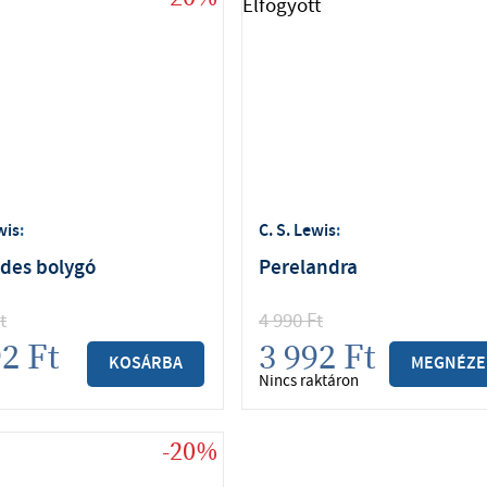
wis
:
C. S. Lewis
:
des bolygó
Perelandra
t
4 990
Ft
92
Ft
3 992
Ft
KOSÁRBA
MEGNÉZ
Nincs raktáron
-20%