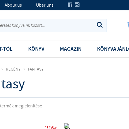
About us
Über uns
T-TÓL
KÖNYV
MAGAZIN
KÖNYVAJÁNL
»
REGÉNY
»
FANTASY
tasy
 termék megjelenítése
-20%