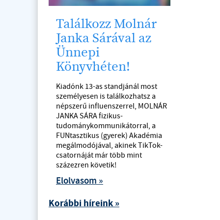
Találkozz Molnár
Janka Sárával az
Ünnepi
Könyvhéten!
Kiadónk 13-as standjánál most
személyesen is találkozhatsz a
népszerű influenszerrel, MOLNÁR
JANKA SÁRA fizikus-
tudománykommunikátorral, a
FUNtasztikus (gyerek) Akadémia
megálmodójával, akinek TikTok-
csatornáját már több mint
százezren követik!
Elolvasom »
Korábbi híreink »