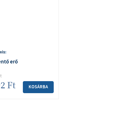
wis
:
entő erő
t
92
Ft
KOSÁRBA