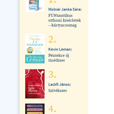
Molnár Janka Sára:
FUNtasztikus
otthoni kísérletek
– kártyacsomag
2.
Kevin Leman:
Péntekre új
tinédzser
3.
Lackfi János:
Szívékszer
4.