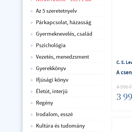
Az 5 szeretetnyelv
Párkapcsolat, házasság
Gyermeknevelés, család
Pszichológia
Vezetés, menedzsment
C. S. Le
Gyerekkönyv
A csen
Ifjúsági könyv
4 990
F
Életút, interjú
3 9
Regény
Irodalom, esszé
Kultúra és tudomány