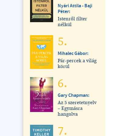
Nyári Attila - Baji
Péter:
Istenről filter
nélkül
5.
Mihalec Gábor:
Pár-percek a világ
körül
6.
Gary Chapman:
Az 5 szeretetnyelv
– Egymásra
hangolva
7.