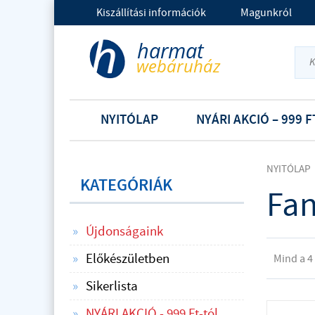
Kiszállítási információk
Magunkról
NYITÓLAP
NYÁRI AKCIÓ – 999 F
NYITÓLAP
KATEGÓRIÁK
Fan
Újdonságaink
Előkészületben
Mind a 4
Sikerlista
NYÁRI AKCIÓ - 999 Ft-tól