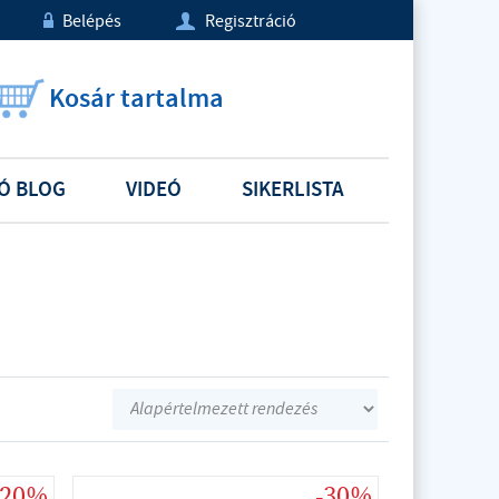
Belépés
Regisztráció
w
U
Kosár tartalma
Ó BLOG
VIDEÓ
SIKERLISTA
-20%
-30%