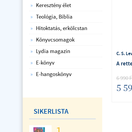
Keresztény élet
Teológia, Biblia
Hitoktatás, erkölcstan
Könyvcsomagok
Lydia magazin
C. S. Le
E-könyv
A rett
E-hangoskönyv
6 990
F
5 5
SIKERLISTA
1.