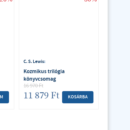
C. S. Lewis
:
Kozmikus trilógia
könyvcsomag
16 970
Ft
11 879
Ft
EM
KOSÁRBA