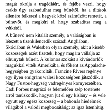
magát okolja a tragédiáért, és fejébe veszi, hogy
csakis úgy szabadulhat meg bűnétől, ha a tiltások
ellenére felkeresi a hegyek közé száműzött remetét, a
bűnevőt, és megkéri rá, hogy szabadítsa meg a
vétkétől.
A bűnevő nem kitalált személy, a valóságban is
létezett a tizenkilencedik századi Angliában,
Skóciában és Walesben olyan személy, akit a kisebb
közösségek azért fizettek, hogy magára vállalja az
elhunytak bűneit. A különös szokást a kivándorlók
magukkal vitték Amerikába, és főként az Appalache-
hegységben gyakorolták. Francine Rivers regénye
egy ilyen emigráns walesi közösségben játszódik, a
Nagy Füstös-hegység vadregényes környezetében.
Cadi Forbes megrázó és felemelően szép története
arról tanúskodik, hogyan jut el egy kislány – és vele
együtt egy egész közösség – a babonás hiedelmek
világából a valódi megbocsátásig: az igaz Istenhitig.