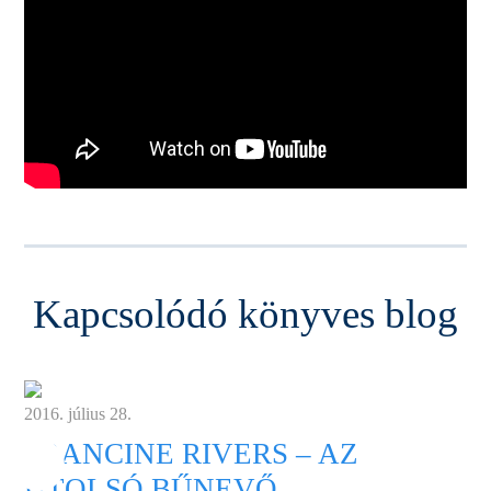
Kapcsolódó könyves blog
2016. július 28.
FRANCINE RIVERS – AZ
UTOLSÓ BŰNEVŐ