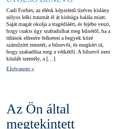
Cadi Forbes, az élénk képzeletű tízéves kislány
súlyos lelki traumát él át kishúga halála miatt.
Saját magát okolja a tragédiáért, és fejébe veszi,
hogy csakis úgy szabadulhat meg bűnétől, ha a
tiltások ellenére felkeresi a hegyek közé
száműzött remetét, a bűnevőt, és megkéri rá,
hogy szabadítsa meg a vétkétől. A bűnevő nem
kitalált személy, a […]
Elolvasom »
Az Ön által
megtekintett