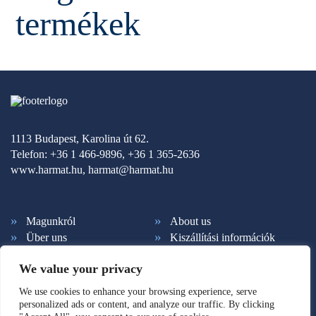
termékek
1113 Budapest, Karolina út 62.
Telefon: +36 1 466-9896, +36 1 365-2636
www.harmat.hu,
harmat@harmat.hu
Magunkról
About us
Über uns
Kiszállítási információk
Fizetési feltételek
Kapcsolat
We value your privacy
Ált. szerződési feltételek
Adatkezelés
Hírlevél feliratkozás
Süti beállítások
We use cookies to enhance your browsing experience, serve
personalized ads or content, and analyze our traffic. By clicking