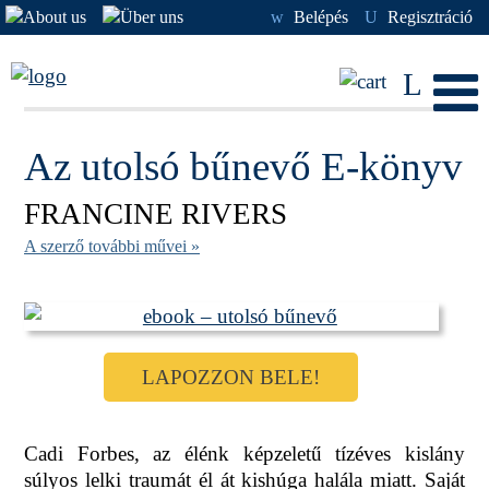
w
Belépés
U
Regisztráció
L
Az utolsó bűnevő E-könyv
FRANCINE RIVERS
A szerző további művei »
LAPOZZON BELE!
Cadi Forbes, az élénk képzeletű tízéves kislány
súlyos lelki traumát él át kishúga halála miatt. Saját