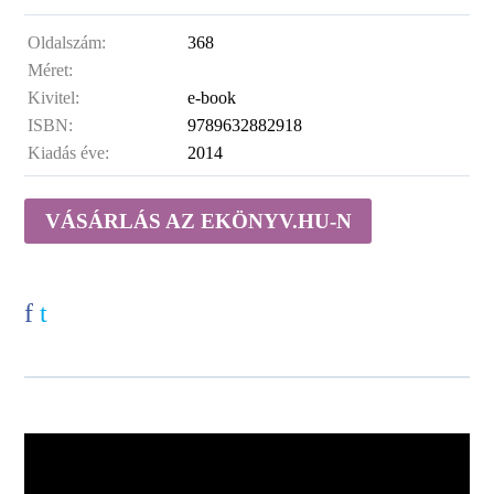
Oldalszám:
368
Méret:
Kivitel:
e-book
ISBN:
9789632882918
Kiadás éve:
2014
VÁSÁRLÁS AZ EKÖNYV.HU-N
f
t