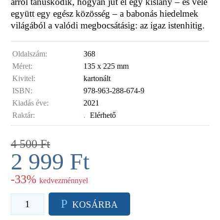
arról tanúskodik, hogyan jut el egy kislány – és vele
együtt egy egész közösség – a babonás hiedelmek
világából a valódi megbocsátásig: az igaz istenhitig.
Oldalszám:
368
Méret:
135 x 225 mm
Kivitel:
kartonált
ISBN:
978-963-288-674-9
Kiadás éve:
2021
Raktár:
.
Elérhető
4 500
Ft
2 999
Ft
-33%
kedvezménnyel
P
KOSÁRBA