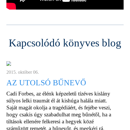
Kapcsolódó könyves blog
2015. október 06.
AZ UTOLSÓ BŰNEVŐ
Cadi Forbes, az élénk képzeletű tízéves kislány
súlyos lelki traumát él át kishúga halála miatt.
Saját magát okolja a tragédiáért, és fejébe veszi,
hogy csakis úgy szabadulhat meg bűnétől, ha a
tiltások ellenére felkeresi a hegyek közé
száműzött remetét, a bűnevőt, és megkéri rá,