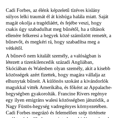
Cadi Forbes, az élénk képzeletű tízéves kislány
súlyos lelki traumát él át kishúga halála miatt. Saját
magát okolja a tragédiáért, és fejébe veszi, hogy
csakis úgy szabadulhat meg bűnétől, ha a tiltások
ellenére felkeresi a hegyek közé száműzött remetét, a
bűnevőt, és megkéri rá, hogy szabadítsa meg a
vétkétől.
A bűnevő nem kitalált személy, a valóságban is
létezett a tizenkilencedik századi Angliában,
Skóciában és Walesben olyan személy, akit a kisebb
közösségek azért fizettek, hogy magára vállalja az
elhunytak bűneit. A különös szokást a kivándorlók
magukkal vitték Amerikába, és főként az Appalache-
hegységben gyakorolták. Francine Rivers regénye
egy ilyen emigráns walesi közösségben játszódik, a
Nagy Füstös-hegység vadregényes környezetében.
Cadi Forbes megrázó és felemelően szép története