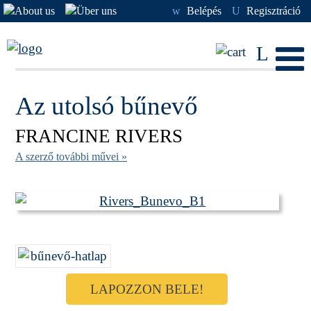
w
Belépés
U
Regisztráció
L
Az utolsó bűnevő
FRANCINE RIVERS
A szerző további művei »
LAPOZZON BELE!