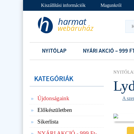
Kiszállítási információk
Magunkról
NYITÓLAP
NYÁRI AKCIÓ – 999 F
NYITÓLA
KATEGÓRIÁK
Lyd
Újdonságaink
A sze
Előkészületben
Sikerlista
NYÁRI AKCIÓ - 999 Ft-