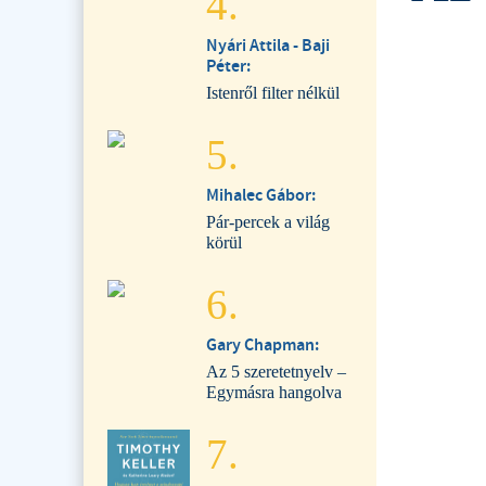
4.
Nyári Attila - Baji
Péter:
Istenről filter nélkül
5.
Mihalec Gábor:
Pár-percek a világ
körül
6.
Gary Chapman:
Az 5 szeretetnyelv –
Egymásra hangolva
7.