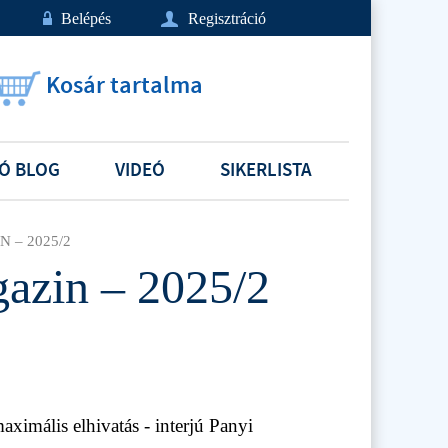
w
Belépés
U
Regisztráció
Kosár tartalma
Ó BLOG
VIDEÓ
SIKERLISTA
 – 2025/2
gazin – 2025/2
aximális elhivatás - interjú Panyi