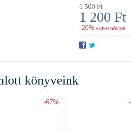
1 500
Ft
1 200
Ft
-20%
kedvezménnyel
f
t
nlott könyveink
-67%