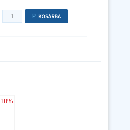
P
KOSÁRBA
-10%