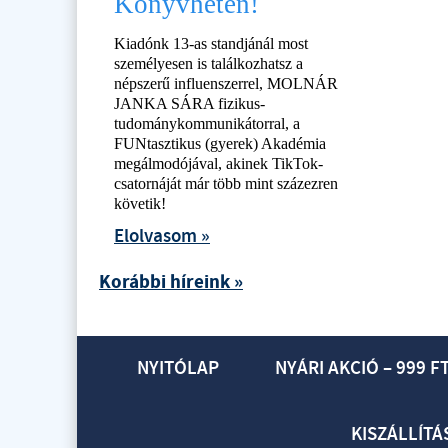
Könyvhéten!
Kiadónk 13-as standjánál most
személyesen is találkozhatsz a
népszerű influenszerrel, MOLNÁR
JANKA SÁRA fizikus-
tudománykommunikátorral, a
FUNtasztikus (gyerek) Akadémia
megálmodójával, akinek TikTok-
csatornáját már több mint százezren
követik!
Elolvasom »
Korábbi híreink »
NYITÓLAP
NYÁRI AKCIÓ – 999 F
KISZÁLLÍTÁ