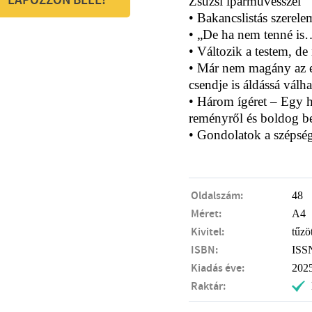
LAPOZZON BELE!
Zsuzsi iparművésszel
• Bakancslistás szerele
• „De ha nem tenné is…
• Változik a testem, de
• Már nem magány az eg
csendje is áldássá válha
• Három ígéret – Egy h
reményről és boldog be
• Gondolatok a szépség
Oldalszám:
48
Méret:
A4
Kivitel:
tűzö
ISBN:
ISS
Kiadás éve:
202
Raktár:
.