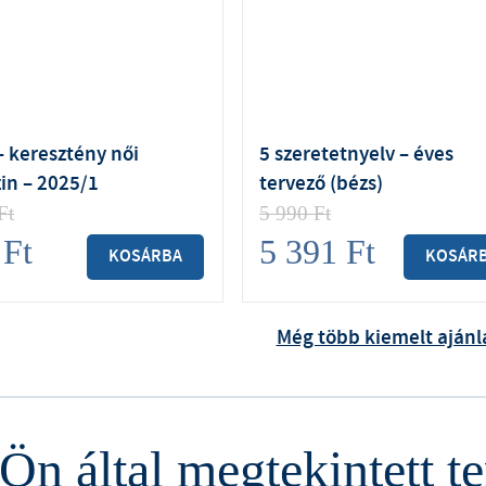
– keresztény női
5 szeretetnyelv – éves
in – 2025/1
tervező (bézs)
Ft
5 990
Ft
9
Ft
5 391
Ft
KOSÁRBA
KOSÁR
Még több kiemelt ajánl
Ön által megtekintett 