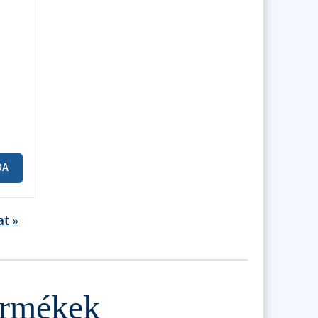
BA
at »
termékek