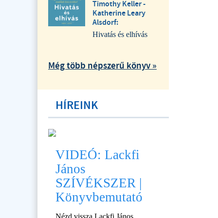
Timothy Keller -
Katherine Leary
Alsdorf:
Hivatás és elhívás
Még több népszerű könyv »
HÍREINK
VIDEÓ: Lackfi
János
SZÍVÉKSZER |
Könyvbemutató
Nézd vissza Lackfi János