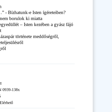
m
” - Bízhatunk-e Isten ígéreteiben?
 nem borulok ki miatta
yedüllét – Isten kezében a gyász fájó
t
ázaspár története meddőségről,
teljesülésről
ről
tt
N 0939-138x
5
Elérhető