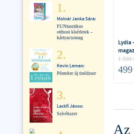
1.
Molnár Janka Sára:
FUNtasztikus
otthoni kísérletek –
kártyacsomag
Lydia 
magaz
2.
1 500
Kevin Leman:
49
Péntekre új tinédzser
3.
Lackfi János:
Szívékszer
Az 