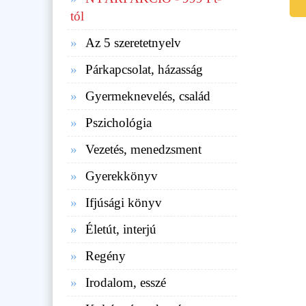
tól
Az 5 szeretetnyelv
Párkapcsolat, házasság
Gyermeknevelés, család
Pszichológia
Vezetés, menedzsment
Gyerekkönyv
Ifjúsági könyv
Életút, interjú
Regény
Irodalom, esszé