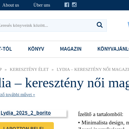
About us
Über uns
T-TÓL
KÖNYV
MAGAZIN
KÖNYVAJÁNL
P
»
KERESZTÉNY ÉLET
»
LYDIA – KERESZTÉNY NŐI MAGAZIN
ia – keresztény női ma
rző további művei »
Ízelítő a tartalomból:
• Minimalista design, m