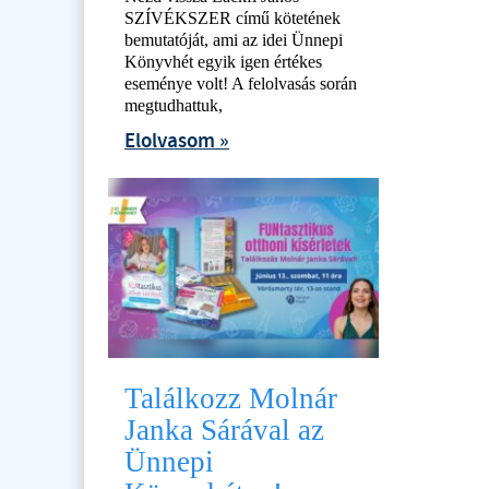
SZÍVÉKSZER című kötetének
bemutatóját, ami az idei Ünnepi
Könyvhét egyik igen értékes
eseménye volt! A felolvasás során
megtudhattuk,
Elolvasom »
Találkozz Molnár
Janka Sárával az
Ünnepi