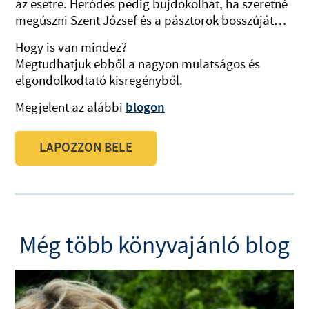
az esetre. Heródes pedig bujdokolhat, ha szeretné
megúszni Szent József és a pásztorok bosszúját…
Hogy is van mindez?
Megtudhatjuk ebből a nagyon mulatságos és
elgondolkodtató kisregényből.
Megjelent az alábbi
blogon
LAPOZZON BELE
Még több könyvajánló blog