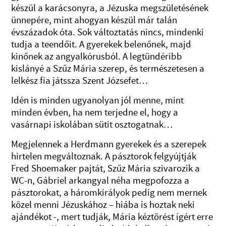
készül a karácsonyra, a Jézuska megszületésének
ünnepére, mint ahogyan készül már talán
évszázadok óta. Sok változtatás nincs, mindenki
tudja a teendőit. A gyerekek belenőnek, majd
kinőnek az angyalkórusból. A legtündéribb
kislányé a Szűz Mária szerep, és természetesen a
lelkész fia játssza Szent Józsefet…
Idén is minden ugyanolyan jól menne, mint
minden évben, ha nem terjedne el, hogy a
vasárnapi iskolában sütit osztogatnak…
Megjelennek a Herdmann gyerekek és a szerepek
hirtelen megváltoznak. A pásztorok felgyújtják
Fred Shoemaker pajtát, Szűz Mária szivarozik a
WC-n, Gábriel arkangyal néha megpofozza a
pásztorokat, a háromkirályok pedig nem mernek
közel menni Jézuskához – hiába is hoztak neki
ajándékot -, mert tudják, Mária kéztörést ígért erre