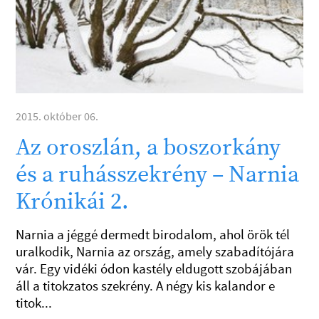
2015. október 06.
Az oroszlán, a boszorkány
és a ruhásszekrény – Narnia
Krónikái 2.
Narnia a jéggé dermedt birodalom, ahol örök tél
uralkodik, Narnia az ország, amely szabadítójára
vár. Egy vidéki ódon kastély eldugott szobájában
áll a titokzatos szekrény. A négy kis kalandor e
titok...