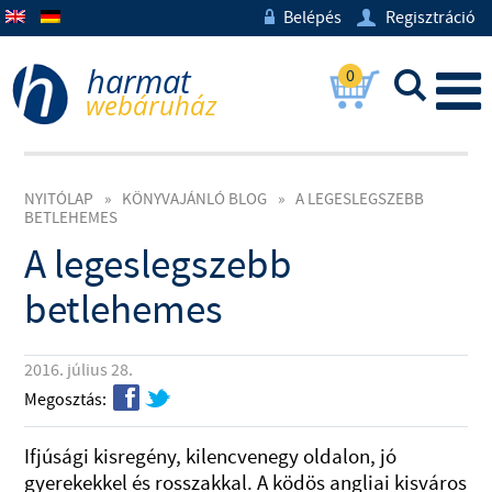
Belépés
Regisztráció
w
U
0
L
NYITÓLAP
»
KÖNYVAJÁNLÓ BLOG
»
A LEGESLEGSZEBB
BETLEHEMES
A legeslegszebb
betlehemes
2016. július 28.
f
t
Megosztás:
Ifjúsági kisregény, kilencvenegy oldalon, jó
gyerekekkel és rosszakkal. A ködös angliai kisváros