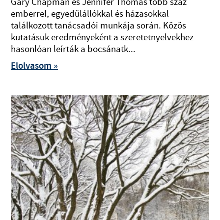
Gary Chapman és Jennifer Thomas több száz
emberrel, egyedülállókkal és házasokkal
találkozott tanácsadói munkája során. Közös
kutatásuk eredményeként a szeretetnyelvekhez
hasonlóan leírták a bocsánatk...
Elolvasom »