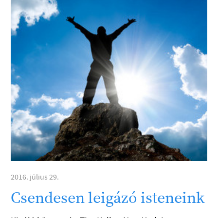
2016. július 29.
Csendesen leigázó isteneink