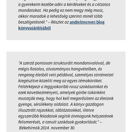
a gyerekeim kezébe adni a kérdéseket és a célzatos
mondatokat. Ha pedig ez nem megy még most,
akkor maradok a lehetőség szerinti minél több
beszélgetésnél.” – Részlet az
andielmenyei blog
könyvajánlójából
“A szerző pontosan strukturált mondanivalóval, de
mégis fiatalos, olvasmányos hangvételben, és
rengeteg életből vett példával, személyes történettel
kiegészítve közelíti meg az egyes témaköröket.
Feltérképezi a leggyakoribb rossz szokásainkat és
ezek következményeit, amelyek görbe tükörként
mutatják meg, hogy hol kell megerősíteni az életünk
gyenge, sérülékeny oldalait. A könyv gazdagon
illusztrált rajzokkal, táblázatokkal, illetve
egyszerűbb feladatok segítik önmagunk helyzetének
felismerését, a tanult szokások gyakorlását.” –
Békehírnök 2014. november 30.