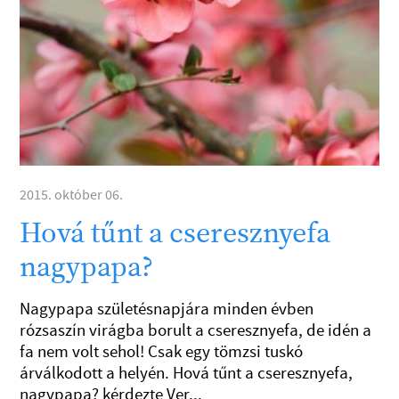
2015. október 06.
Hová tűnt a cseresznyefa
nagypapa?
Nagypapa születésnapjára minden évben
rózsaszín virágba borult a cseresznyefa, de idén a
fa nem volt sehol! Csak egy tömzsi tuskó
árválkodott a helyén. Hová tűnt a cseresznyefa,
nagypapa? kérdezte Ver...