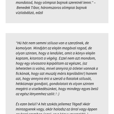
mondatod, hogy olimpiai bajnok szeretnél lenni.” –
Benedek Tibor, háromszoros olimpiai bajnok
vízilabdázó, edző
“Hú hát nem semmi stílusa van a szerzőnek, de
komolyan. Mindjárt az elején magával ragad, de
olyan szinten, hogy a lendület, amit a könyv elején
kaptam, kitartott a végéig. Ezzel nem azt mondom,
hogy egy olvasatra kipipáltam az egészet, (az
lehetetlen is volna, mivel annyira jó ötletei vannak a
fickónak, hogy azt muszáj máris kipróbálni!) hanem
azt, hogy annyira érti a szerző a fiatalok stílusát,
hétköznapi gondjait, gondolatait és olyan szinten
megérti a viselkedésünket, hogy mindegy egyes betű
az egész lényemhez szólt.! :)
És ezen belül? A hét szokás jellemez Téged! Akár
mintagyerek vagy, akár haladsz az árral vagy éppen