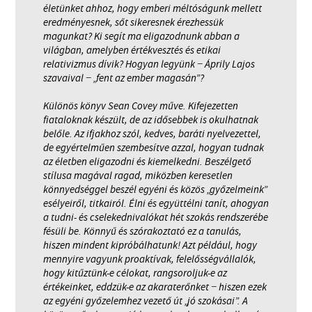
életünket ahhoz, hogy emberi méltóságunk mellett
eredményesnek, sőt sikeresnek érezhessük
magunkat? Ki segít ma eligazodnunk abban a
világban, amelyben értékvesztés és etikai
relativizmus dívik? Hogyan legyünk − Áprily Lajos
szavaival − „fent az ember magasán”?
Különös könyv Sean Covey műve. Kifejezetten
fiataloknak készült, de az idősebbek is okulhatnak
belőle. Az ifjakhoz szól, kedves, baráti nyelvezettel,
de egyértelműen szembesítve azzal, hogyan tudnak
az életben eligazodni és kiemelkedni. Beszélgető
stílusa magával ragad, miközben keresetlen
könnyedséggel beszél egyéni és közös „győzelmeink”
esélyeiről, titkairól. Élni és együttélni tanít, ahogyan
a tudni- és cselekednivalókat hét szokás rendszerébe
fésüli be. Könnyű és szórakoztató ez a tanulás,
hiszen mindent kipróbálhatunk! Azt például, hogy
mennyire vagyunk proaktívak, felelősségvállalók,
hogy kitűztünk-e célokat, rangsoroljuk-e az
értékeinket, eddzük-e az akaraterőnket − hiszen ezek
az egyéni győzelemhez vezető út „jó szokásai”. A