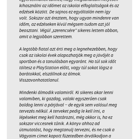
kihasználni az időmet az iskolai elfoglaltságok és az
edzések között. De sajnos ez egyáltalán nem így
volt. Sokszor azt éreztem, hogy ugyan mindenre van
időm, az edzéseken kívül mégsem tudom azt jól
beosztani. Végül „szerencsére” sikeres lettem abban,
amit a legjobban szerettem.
A legtöbb fiatal azt érti meg a legnehezebben, hogy
csak az iskolai évek alapozhatják meg a jövőjét a
sportban és a tanulásban egyaránt. Ha túl sok időt
töltesz a PlayStation előtt, vagy túl sokat lógsz a
barátokkal, elszállnak az álmok.
Visszavonhatatlanul.
Mindenki álmodik valamiről. Ki sikeres akar lenni
valamiben, ki gazdag, valaki egyszerűen csak
boldog lenni a párjával − de egyik sem valósul meg
tervezés nélkül. A terveket pedig le kell írni, a
lépéseket meg kell határozni, még akkor is, ha ez
sokszor viccesnek tűnik. A könyv ahhoz ad
útmutatást, hogy megtanulj tervezni, és ne csak a
Vágyaim címet kapott füzetedben árválkodjon a