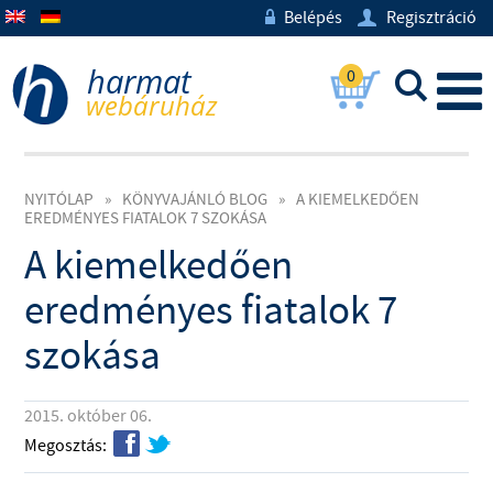
Belépés
Regisztráció
w
U
0
L
NYITÓLAP
»
KÖNYVAJÁNLÓ BLOG
»
A KIEMELKEDŐEN
EREDMÉNYES FIATALOK 7 SZOKÁSA
A kiemelkedően
eredményes fiatalok 7
szokása
2015. október 06.
f
t
Megosztás: