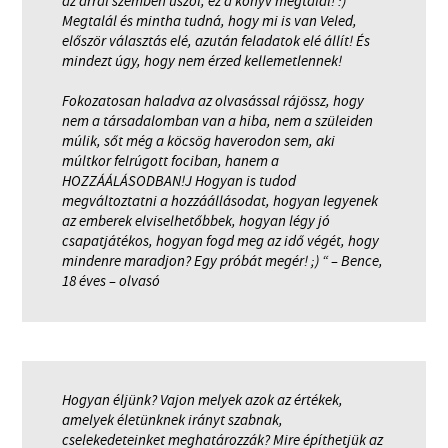
az árral szemben úszol, ez a könyv megtalál! :)
Megtalál és mintha tudná, hogy mi is van Veled,
először választás elé, azután feladatok elé állít! És
mindezt úgy, hogy nem érzed kellemetlennek!
Fokozatosan haladva az olvasással rájössz, hogy
nem a társadalomban van a hiba, nem a szüleiden
múlik, sőt még a köcsög haverodon sem, aki
múltkor felrúgott fociban, hanem a
HOZZÁÁLÁSODBAN!J Hogyan is tudod
megváltoztatni a hozzáállásodat, hogyan legyenek
az emberek elviselhetőbbek, hogyan légy jó
csapatjátékos, hogyan fogd meg az idő végét, hogy
mindenre maradjon? Egy próbát megér! ;) “ – Bence,
18 éves – olvasó
Hogyan éljünk? Vajon melyek azok az értékek,
amelyek életünknek irányt szabnak,
cselekedeteinket meghatározzák? Mire építhetjük az