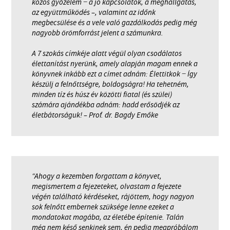
közös győzelem − a jó kapcsolatok, a meghallgatás,
az együttműködés –, valamint az időnk
megbecsülése és a vele való gazdálkodás pedig még
nagyobb örömforrást jelent a számunkra.
A 7 szokás címkéje alatt végül olyan csodálatos
élettanítást nyerünk, amely alapján magam ennek a
könyvnek inkább ezt a címet adnám: Élettitkok − Így
készülj a felnőttségre, boldogságra! Ha tehetném,
minden tíz és húsz év közötti fiatal (és szülei)
számára ajándékba adnám: hadd erősödjék az
életbátorságuk! – Prof. dr. Bagdy Emőke
“Ahogy a kezemben forgattam a könyvet,
megismertem a fejezeteket, olvastam a fejezete
végén található kérdéseket, rájöttem, hogy nagyon
sok felnőtt embernek szüksége lenne ezeket a
mondatokat magába, az életébe építenie. Talán
még nem késő senkinek sem, én pedig megpróbálom