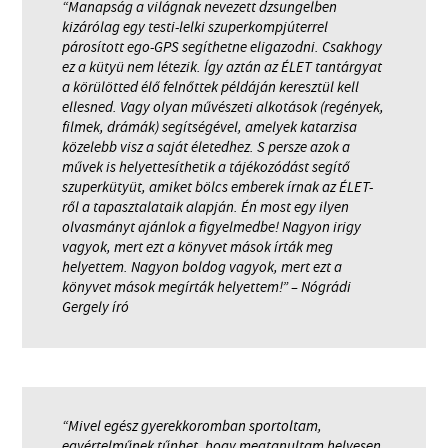
“Manapság a világnak nevezett dzsungelben
kizárólag egy testi-lelki szuperkompjúterrel
párosított ego-GPS segíthetne eligazodni. Csakhogy
ez a kütyü nem létezik. Így aztán az ÉLET tantárgyat
a körülötted élő felnőttek példáján keresztül kell
ellesned. Vagy olyan művészeti alkotások (regények,
filmek, drámák) segítségével, amelyek katarzisa
közelebb visz a saját életedhez. S persze azok a
művek is helyettesíthetik a tájékozódást segítő
szuperkütyüt, amiket bölcs emberek írnak az ÉLET-
ről a tapasztalataik alapján. Én most egy ilyen
olvasmányt ajánlok a figyelmedbe! Nagyon irigy
vagyok, mert ezt a könyvet mások írták meg
helyettem. Nagyon boldog vagyok, mert ezt a
könyvet mások megírták helyettem!” – Nógrádi
Gergely író
“Mivel egész gyerekkoromban sportoltam,
egyértelműnek tűnhet, hogy megtanultam helyesen