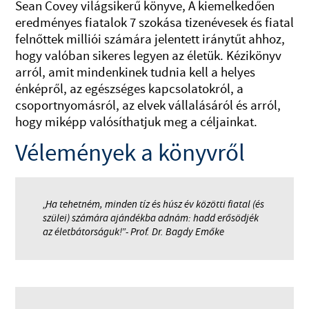
Sean Covey világsikerű könyve, A kiemelkedően
eredményes fiatalok 7 szokása tizenévesek és fiatal
felnőttek milliói számára jelentett iránytűt ahhoz,
hogy valóban sikeres legyen az életük. Kézikönyv
arról, amit mindenkinek tudnia kell a helyes
énképről, az egészséges kapcsolatokról, a
csoportnyomásról, az elvek vállalásáról és arról,
hogy miképp valósíthatjuk meg a céljainkat.
Vélemények a könyvről
„Ha tehetném, minden tíz és húsz év közötti fiatal (és
szülei) számára ajándékba adnám: hadd erősödjék
az életbátorságuk!”- Prof. Dr. Bagdy Emőke