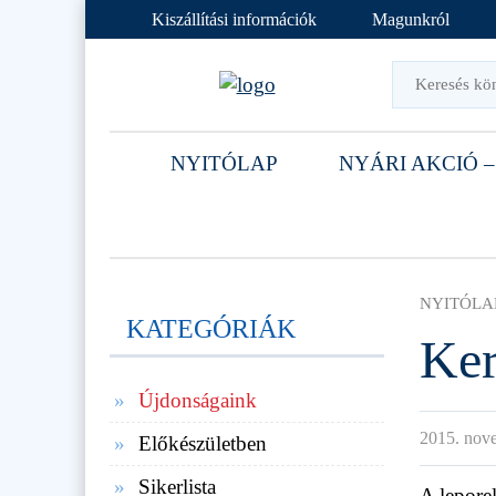
Kiszállítási információk
Magunkról
NYITÓLAP
NYÁRI AKCIÓ –
NYITÓLA
KATEGÓRIÁK
Ker
Újdonságaink
2015. nov
Előkészületben
Sikerlista
A leporel