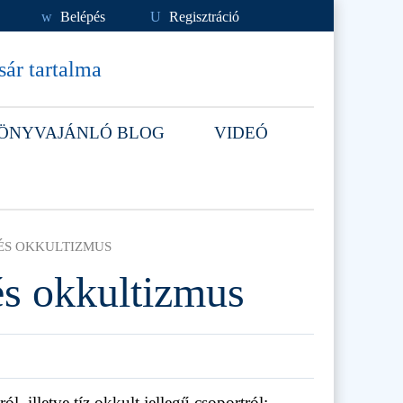
w
Belépés
U
Regisztráció
ár tartalma
ÖNYVAJÁNLÓ BLOG
VIDEÓ
ÉS OKKULTIZMUS
és okkultizmus
ól, illetve tíz okkult jellegű csoportról: