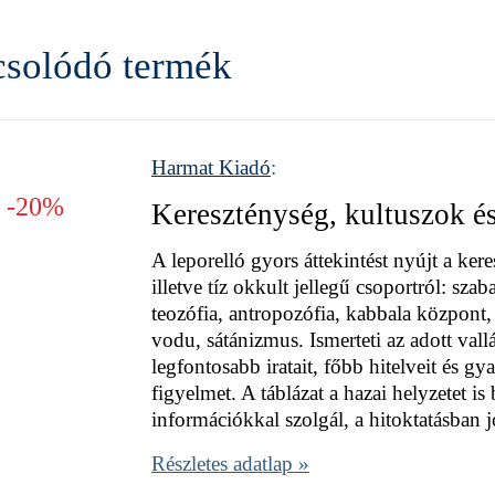
solódó termék
Harmat Kiadó
:
-20%
Kereszténység, kultuszok é
A leporelló gyors áttekintést nyújt a kere
illetve tíz okkult jellegű csoportról: sz
teozófia, antropozófia, kabbala központ, 
vodu, sátánizmus. Ismerteti az adott vall
legfontosabb iratait, főbb hitelveit és gyak
figyelmet. A táblázat a hazai helyzetet is
információkkal szolgál, a hitoktatásban 
Részletes adatlap »