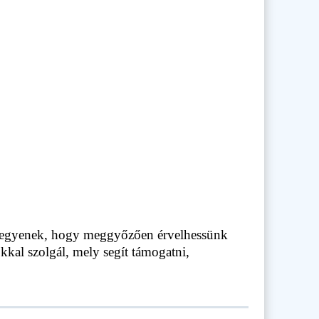
k legyenek, hogy meggyőzően érvelhessünk
kal szolgál, mely segít támogatni,