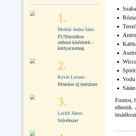
Szab
1.
Rózs
Teozó
Molnár Janka Sára:
Antro
FUNtasztikus
otthoni kísérletek –
Kabb
kártyacsomag
Asztr
Wicc
2.
Spiri
Kevin Leman:
Vodu
Péntekre új tinédzser
Sátán
3.
Fontos, 
ellenük.
Lackfi János:
imádkozn
Szívékszer