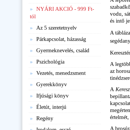
szabadkő
NYÁRI AKCIÓ - 999 Ft-
vodu, sát
tól
és intő j
Az 5 szeretetnyelv
A tábláza
Párkapcsolat, házasság
segédany
Gyermeknevelés, család
Kereszté
Pszichológia
A legtöbb
az horos
Vezetés, menedzsment
tinédzse
Gyerekkönyv
A
Kereszt
Ifjúsági könyv
bepillan
kapcsolat
Életút, interjú
megérten
értelmét,
Regény
A brosúr
Irodalom, esszé