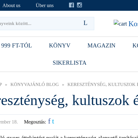
About us
Über uns
Kos
 999 FT-TÓL
KÖNYV
MAGAZIN
K
SIKERLISTA
P
»
KÖNYVAJÁNLÓ BLOG
»
KERESZTÉNYSÉG, KULTUSZOK 
eszténység, kultuszok 
f
t
ember 18.
Megosztás:
ló gyors áttekintést nyújt a kereszténység alapvető tanításair