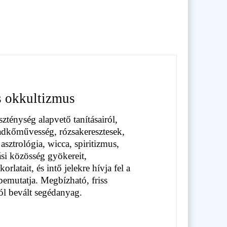
s okkultizmus
szténység alapvető tanításairól,
abadkőművesség, rózsakeresztesek,
asztrológia, wicca, spiritizmus,
ási közösség gyökereit,
orlatait, és intő jelekre hívja fel a
 bemutatja. Megbízható, friss
jól bevált segédanyag.