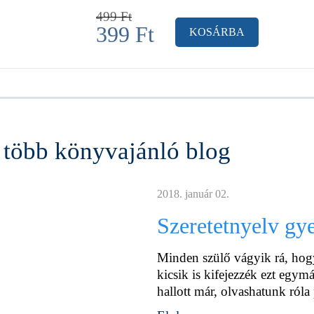
499
Ft
399
Ft
KOSÁRBA
több könyvajánló blog
2018. január 02.
Szeretetnyelv gy
Minden szülő vágyik rá, hog
kicsik is kifejezzék ezt egym
hallott már, olvashatunk róla