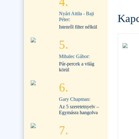
4.
Nyári Attila - Baji
Kapc
Péter:
Istenről filter nélkül
5.
Mihalec Gábor:
Pár-percek a világ
körül
6.
Gary Chapman:
Az 5 szeretetnyelv –
Egymásra hangolva
7.