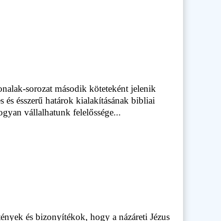
nalak-sorozat második köteteként jelenik
és ésszerű határok kialakításának bibliai
ogyan vállalhatunk felelőssége...
tények és bizonyítékok, hogy a názáreti Jézus