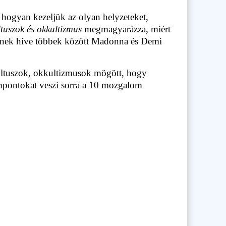
 hogyan kezeljük az olyan helyzeteket,
ltuszok és okkultizmus
megmagyarázza, miért
lynek híve többek között Madonna és Demi
kultuszok, okkultizmusok mögött, hogy
mpontokat veszi sorra a 10 mozgalom