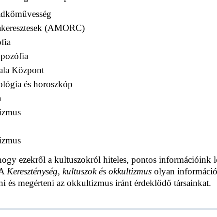
adkőművesség
akeresztesek (AMORC)
fia
pozófia
ala Központ
ológia és horoszkóp
a
tizmus
izmus
hogy ezekről a kultuszokról hiteles, pontos információin
 A
Kereszténység, kultuszok és okkultizmus
olyan információk
i és megérteni az okkultizmus iránt érdeklődő társainkat.