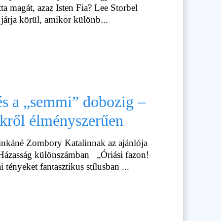
tta magát, azaz Isten Fia? Lee Storbel
 járja körül, amikor különb...
és a „semmi” dobozig –
kről élményszerűen
inkáné Zombory Katalinnak az ajánlója
 Házasság különszámban „Óriási fazon!
 tényeket fantasztikus stílusban ...