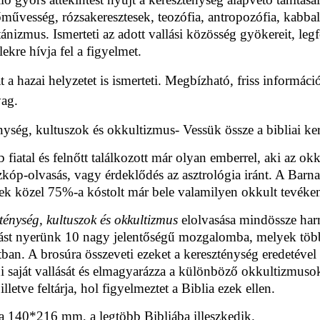
művesség, rózsakeresztesek, teozófia, antropozófia, kabbala
ánizmus. Ismerteti az adott vallási közösség gyökereit, legfo
elekre hívja fel a figyelmet.
t a hazai helyzetet is ismerteti. Megbízható, friss informáci
ag.
nység, kultuszok és okkultizmus- Vessük össze a bibliai ke
 fiatal és felnőtt találkozott már olyan emberrel, aki az ok
zkóp-olvasás, vagy érdeklődés az asztrológia iránt. A Barna
rek közel 75%-a kóstolt már bele valamilyen okkult tevék
énység, kultuszok és okkultizmus
elolvasása mindössze harm
tást nyerünk 10 nagy jelentőségű mozgalomba, melyek töb
ban. A brosúra összeveti ezeket a kereszténység eredetével é
i saját vallását és elmagyarázza a különböző okkultizmusok
 illetve feltárja, hol figyelmeztet a Biblia ezek ellen.
a 140*216 mm, a legtöbb Bibliába illeszkedik.