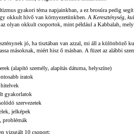
tizmus gyakori téma napjainkban, a ez brosúra pedig segít
gy okkult hívő van környezetünkben. A
Kereszténység, ku
az olyan okkult csoportok, mint például a Kabbalah, me
szténynek jó, ha tisztában van azzal, mi áll a különböző 
ssa másoknak, miért hisz ő másban. A füzet az alábbi sze
rek (alapító személy, alapítás dátuma, helyszíne)
ntosabb iratok
hitelvek
t gyakorlatok
olódó szervezetek
elek, jelképek
, problémák
n vizsgált 10 csoport: