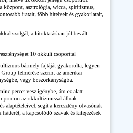
 központ, asztrológia, wicca, spiritizmus,
ntosabb iratait, főbb hitelveit és gyakorlatait,
ókkal szolgál, a hitoktatásban jól bevált
reszténységet 10 okkult csoporttal
kultizmus bármely fajtáját gyakorolta, legyen
 Group felmérése szerint az amerikai
enységbe, vagy boszorkányságba.
inc percet vesz igénybe, ám ez alatt
b ponton az okkultizmussal állnak
s alaptételeivel, segít a keresztény olvasónak
 hátterét, a kapcsolódó szavak és kifejezések