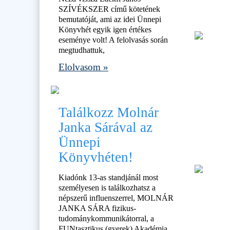
SZÍVÉKSZER című kötetének
bemutatóját, ami az idei Ünnepi
Könyvhét egyik igen értékes
eseménye volt! A felolvasás során
megtudhattuk,
Elolvasom »
Találkozz Molnár
Janka Sárával az
Ünnepi
Könyvhéten!
Kiadónk 13-as standjánál most
személyesen is találkozhatsz a
népszerű influenszerrel, MOLNÁR
JANKA SÁRA fizikus-
tudománykommunikátorral, a
FUNtasztikus (gyerek) Akadémia