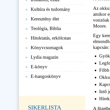
Az okkul
Kultúra és tudomány
amikor e
Keresztény élet
vonzóak 
Moore.
Teológia, Biblia
Egy kere
Hitoktatás, erkölcstan
elmondha
kapcsán:
Könyvcsomagok
Gyöke
Lydia magazin
Legfo
E-könyv
Főbb 
E-hangoskönyv
Okkul
Kapcs
Intő j
Hírek
SIKERLISTA
A füzetbe