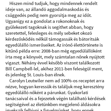
Hiszen mind tudjuk, hogy mindennek rendelt
ideje van, az állandó aggodalmaskodás és
csüggedés pedig nem gyorsítja meg az időt.
Ugyanígy ez a gondolat a rokonoknak és
gyülekezeti tagoknak is segíthet abban, hogy
szeretettel, felesleges és mély sebeket okozó
kérdezősködés nélkül támogassák és bátorítsák
egyedülálló ismerőseiket. Az írónő élettörténete is
kitűnő példa erre: 2008-ban még egyedülállóként
írta meg a könyvét, mely számtalan nőnek nyújtott
vigaszt. Néhány évvel később viszont találkozott
Bill Campbell-lel, akihez 2011-ben feleségül ment,
és jelenleg St. Louis-ban élnek.
Carolyn Leutwiler nem ad 100%-os receptet arra
nézve, hogyan keressük és találjuk meg keresztény
egyedülálló nőként a párunkat. Gyakorlati
tanácsaival és a fejezetek végén található kérdések
segítségével az életünkben megjelenő áldásokra
igyekszik felhívni a figyelmünket, hogy ennek