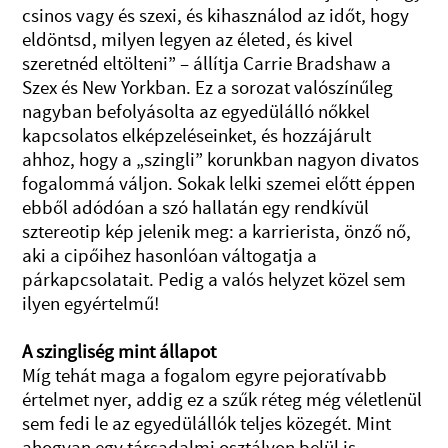
csinos vagy és szexi, és kihasználod az időt, hogy
eldöntsd, milyen legyen az életed, és kivel
szeretnéd eltölteni” – állítja Carrie Bradshaw a
Szex és New Yorkban. Ez a sorozat valószínűleg
nagyban befolyásolta az egyedülálló nőkkel
kapcsolatos elképzeléseinket, és hozzájárult
ahhoz, hogy a „szingli” korunkban nagyon divatos
fogalommá váljon. Sokak lelki szemei előtt éppen
ebből adódóan a szó hallatán egy rendkívül
sztereotip kép jelenik meg: a karrierista, önző nő,
aki a cipőihez hasonlóan váltogatja a
párkapcsolatait. Pedig a valós helyzet közel sem
ilyen egyértelmű!
A szingliség mint állapot
Míg tehát maga a fogalom egyre pejoratívabb
értelmet nyer, addig ez a szűk réteg még véletlenül
sem fedi le az egyedülállók teljes közegét. Mint