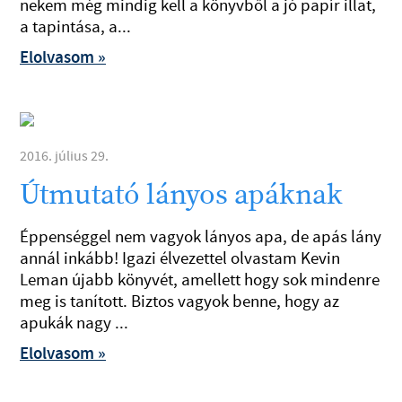
nekem még mindig kell a könyvből a jó papír illat,
a tapintása, a...
Elolvasom »
2016. július 29.
Útmutató lányos apáknak
Éppenséggel nem vagyok lányos apa, de apás lány
annál inkább! Igazi élvezettel olvastam Kevin
Leman újabb könyvét, amellett hogy sok mindenre
meg is tanított. Biztos vagyok benne, hogy az
apukák nagy ...
Elolvasom »