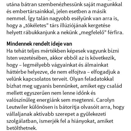
utána bátran szembenézhessünk saját magunkkal
és embertársainkkal, jelen esetben a másik
nemmel. Így talán nagyobb esélyünk van arra is,
hogy a „tökéletes” társ illúziójának kergetése
helyett rábukkanjunk a nekünk „megfelelő” férfira.
Mindennek rendelt ideje van
Ha tehát teljes mértékben képesek vagyunk bízni
Isten vezetésében, akkor ebből az is következik,
hogy – legmélyebb vágyainkat és álmainkat
háttérbe helyezve, de nem elfojtva – elfogadjuk a
velünk kapcsolatos terveit. Olyan feladatokkal
bízhat meg ugyanis bennünket, amiket egy család
mellett egyszerűen nem lenne időnk és
valószínűleg energiánk sem megtenni. Carolyn
Leutwiler különösen is bátorítja olvasóit arra, hogy
vállaljanak aktívabb szerepet a gyülekezeti
szolgálatban, ismerjék fel a hiányokat, amiket
betölthetnek.