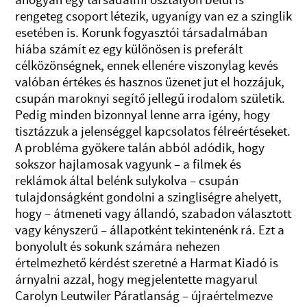
ahogyan egy társadalmi osztályon belül is
rengeteg csoport létezik, ugyanígy van ez a szinglik
esetében is. Korunk fogyasztói társadalmában
hiába számít ez egy különösen is preferált
célközönségnek, ennek ellenére viszonylag kevés
valóban értékes és hasznos üzenet jut el hozzájuk,
csupán maroknyi segítő jellegű irodalom születik.
Pedig minden bizonnyal lenne arra igény, hogy
tisztázzuk a jelenséggel kapcsolatos félreértéseket.
A probléma gyökere talán abból adódik, hogy
sokszor hajlamosak vagyunk – a filmek és
reklámok által belénk sulykolva – csupán
tulajdonságként gondolni a szingliségre ahelyett,
hogy – átmeneti vagy állandó, szabadon választott
vagy kényszerű – állapotként tekintenénk rá. Ezt a
bonyolult és sokunk számára nehezen
értelmezhető kérdést szeretné a Harmat Kiadó is
árnyalni azzal, hogy megjelentette magyarul
Carolyn Leutwiler Páratlanság – újraértelmezve