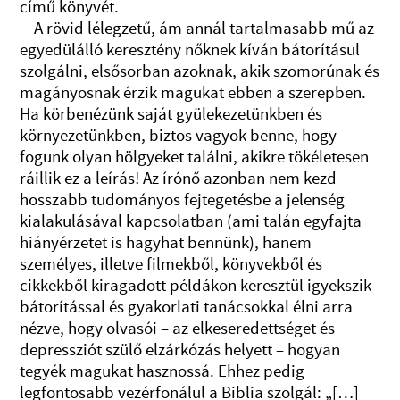
című könyvét.
A rövid lélegzetű, ám annál tartalmasabb mű az
egyedülálló keresztény nőknek kíván bátorításul
szolgálni, elsősorban azoknak, akik szomorúnak és
magányosnak érzik magukat ebben a szerepben.
Ha körbenézünk saját gyülekezetünkben és
környezetünkben, biztos vagyok benne, hogy
fogunk olyan hölgyeket találni, akikre tökéletesen
ráillik ez a leírás! Az írónő azonban nem kezd
hosszabb tudományos fejtegetésbe a jelenség
kialakulásával kapcsolatban (ami talán egyfajta
hiányérzetet is hagyhat bennünk), hanem
személyes, illetve filmekből, könyvekből és
cikkekből kiragadott példákon keresztül igyekszik
bátorítással és gyakorlati tanácsokkal élni arra
nézve, hogy olvasói – az elkeseredettséget és
depressziót szülő elzárkózás helyett – hogyan
tegyék magukat hasznossá. Ehhez pedig
legfontosabb vezérfonálul a Biblia szolgál: „[…]