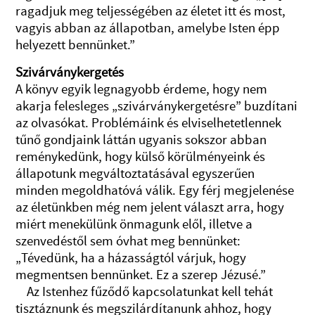
ragadjuk meg teljességében az életet itt és most,
vagyis abban az állapotban, amelybe Isten épp
helyezett bennünket.”
Szivárványkergetés
A könyv egyik legnagyobb érdeme, hogy nem
akarja felesleges „szivárványkergetésre” buzdítani
az olvasókat. Problémáink és elviselhetetlennek
tűnő gondjaink láttán ugyanis sokszor abban
reménykedünk, hogy külső körülményeink és
állapotunk megváltoztatásával egyszerűen
minden megoldhatóvá válik. Egy férj megjelenése
az életünkben még nem jelent választ arra, hogy
miért menekülünk önmagunk elől, illetve a
szenvedéstől sem óvhat meg bennünket:
„Tévedünk, ha a házasságtól várjuk, hogy
megmentsen bennünket. Ez a szerep Jézusé.”
Az Istenhez fűződő kapcsolatunkat kell tehát
tisztáznunk és megszilárdítanunk ahhoz, hogy