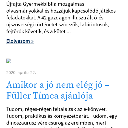
Újfajta Gyermekbiblia mozgalmas
olvasmányokkal és hozzájuk kapcsolódó játékos
feladatokkal. A 42 gazdagon illusztrált ó-és
újszövetségi történetet színezők, labirintusok,
fejtörők követik, és a kötet ...
Elolvasom »
2020. április 22.
Amikor a jó nem elég jó –
Füller Tímea ajánlója
Tudom, réges-régen feltalálták az e-könyvet.
Tudom, praktikus és környezetbarát. Tudom, egy
dinoszaurusz vére csurog az ereimben, mert