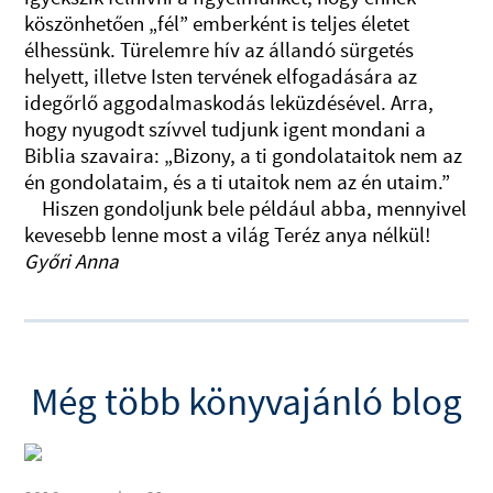
köszönhetően „fél” emberként is teljes életet
élhessünk. Türelemre hív az állandó sürgetés
helyett, illetve Isten tervének elfogadására az
idegőrlő aggodalmaskodás leküzdésével. Arra,
hogy nyugodt szívvel tudjunk igent mondani a
Biblia szavaira: „Bizony, a ti gondolataitok nem az
én gondolataim, és a ti utaitok nem az én utaim.”
Hiszen gondoljunk bele például abba, mennyivel
kevesebb lenne most a világ Teréz anya nélkül!
Győri Anna
Még több könyvajánló blog