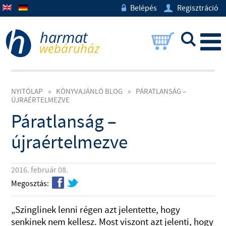
Belépés
Regisztráció
w
U
L
NYITÓLAP
»
KÖNYVAJÁNLÓ BLOG
»
PÁRATLANSÁG –
ÚJRAÉRTELMEZVE
Páratlanság –
újraértelmezve
2016. február 08.
f
t
Megosztás:
„Szinglinek lenni régen azt jelentette, hogy
senkinek nem kellesz. Most viszont azt jelenti, hogy