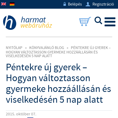
Belépés
Regisztráció
w
U
L
NYITÓLAP
»
KÖNYVAJÁNLÓ BLOG
»
PÉNTEKRE ÚJ GYEREK –
HOGYAN VÁLTOZTASSON GYERMEKE HOZZÁÁLLÁSÁN ÉS
VISELKEDÉSÉN 5 NAP ALATT
Péntekre új gyerek –
Hogyan változtasson
gyermeke hozzáállásán és
viselkedésén 5 nap alatt
2015. október 07.