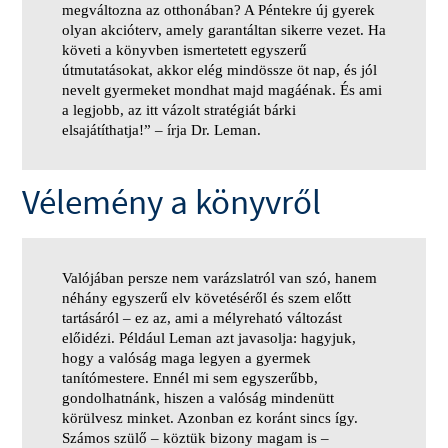
megváltozna az otthonában? A Péntekre új gyerek
olyan akcióterv, amely garantáltan sikerre vezet. Ha
követi a könyvben ismertetett egyszerű
útmutatásokat, akkor elég mindössze öt nap, és jól
nevelt gyermeket mondhat majd magáénak. És ami
a legjobb, az itt vázolt stratégiát bárki
elsajátíthatja!” – írja Dr. Leman.
Vélemény a könyvről
Valójában persze nem varázslatról van szó, hanem
néhány egyszerű elv követéséről és szem előtt
tartásáról – ez az, ami a mélyreható változást
előidézi. Például Leman azt javasolja: hagyjuk,
hogy a valóság maga legyen a gyermek
tanítómestere. Ennél mi sem egyszerűbb,
gondolhatnánk, hiszen a valóság mindenütt
körülvesz minket. Azonban ez koránt sincs így.
Számos szülő – köztük bizony magam is –