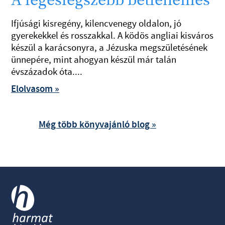
A legeslegszebb betlehemes
Ifjúsági kisregény, kilencvenegy oldalon, jó
gyerekekkel és rosszakkal. A ködös angliai kisváros
készül a karácsonyra, a Jézuska megszületésének
ünnepére, mint ahogyan készül már talán
évszázadok óta....
Elolvasom »
Még több könyvajánló blog »