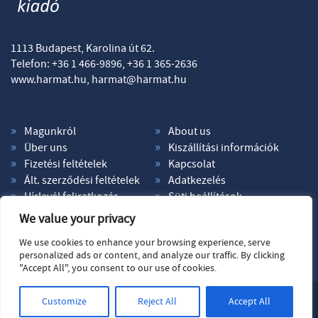
1113 Budapest, Karolina út 62.
Telefon: +36 1 466-9896, +36 1 365-2636
www.harmat.hu,
harmat@harmat.hu
Magunkról
About us
Über uns
Kiszállítási információk
Fizetési feltételek
Kapcsolat
Ált. szerződési feltételek
Adatkezelés
Hírlevél feliratkozás
Süti beállítások
We value your privacy
We use cookies to enhance your browsing experience, serve
personalized ads or content, and analyze our traffic. By clicking
"Accept All", you consent to our use of cookies.
© Copyright 2026. Harmat Kiadó. Minden jog fenntartva.
Customize
Reject All
Accept All
Honlaptervezés: Kreatív Vonalak