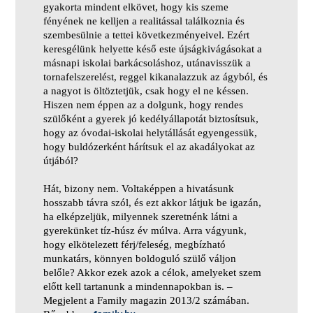
gyakorta mindent elkövet, hogy kis szeme
fényének ne kelljen a realitással találkoznia és
szembesülnie a tettei következményeivel. Ezért
keresgélünk helyette késő este újságkivágásokat a
másnapi iskolai barkácsoláshoz, utánavisszük a
tornafelszerelést, reggel kikanalazzuk az ágyból, és
a nagyot is öltöztetjük, csak hogy el ne késsen.
Hiszen nem éppen az a dolgunk, hogy rendes
szülőként a gyerek jó kedélyállapotát biztosítsuk,
hogy az óvodai-iskolai helytállását egyengessük,
hogy buldózerként hárítsuk el az akadályokat az
útjából?
Hát, bizony nem. Voltaképpen a hivatásunk
hosszabb távra szól, és ezt akkor látjuk be igazán,
ha elképzeljük, milyennek szeretnénk látni a
gyerekünket tíz-húsz év múlva. Arra vágyunk,
hogy elkötelezett férj/feleség, megbízható
munkatárs, könnyen boldoguló szülő váljon
belőle? Akkor ezek azok a célok, amelyeket szem
előtt kell tartanunk a mindennapokban is. –
Megjelent a Family magazin 2013/2 számában.