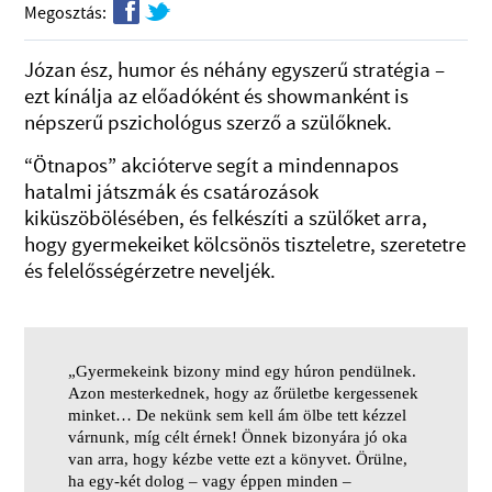
f
t
Megosztás:
Józan ész, humor és néhány egyszerű stratégia –
ezt kínálja az előadóként és showmanként is
népszerű pszichológus szerző a szülőknek.
“Ötnapos” akcióterve segít a mindennapos
hatalmi játszmák és csatározások
kiküszöbölésében, és felkészíti a szülőket arra,
hogy gyermekeiket kölcsönös tiszteletre, szeretetre
és felelősségérzetre neveljék.
„Gyermekeink bizony mind egy húron pendülnek.
Azon mesterkednek, hogy az őrületbe kergessenek
minket… De nekünk sem kell ám ölbe tett kézzel
várnunk, míg célt érnek! Önnek bizonyára jó oka
van arra, hogy kézbe vette ezt a könyvet. Örülne,
ha egy-két dolog – vagy éppen minden –