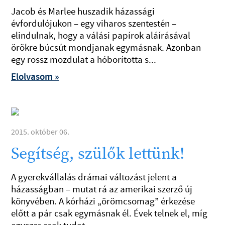
Jacob és Marlee huszadik házassági
évfordulójukon – egy viharos szentestén –
elindulnak, hogy a válási papírok aláírásával
örökre búcsút mondjanak egymásnak. Azonban
egy rossz mozdulat a hóborította s...
Elolvasom »
2015. október 06.
Segítség, szülők lettünk!
A gyerekvállalás drámai változást jelent a
házasságban – mutat rá az amerikai szerző új
könyvében. A kórházi „örömcsomag” érkezése
előtt a pár csak egymásnak él. Évek telnek el, míg