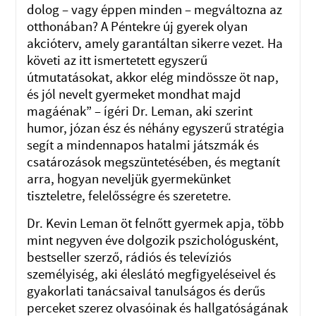
dolog – vagy éppen minden – megváltozna az
otthonában? A Péntekre új gyerek olyan
akcióterv, amely garantáltan sikerre vezet. Ha
követi az itt ismertetett egyszerű
útmutatásokat, akkor elég mindössze öt nap,
és jól nevelt gyermeket mondhat majd
magáénak” – ígéri Dr. Leman, aki szerint
humor, józan ész és néhány egyszerű stratégia
segít a mindennapos hatalmi játszmák és
csatározások megszüntetésében, és megtanít
arra, hogyan neveljük gyermekünket
tiszteletre, felelősségre és szeretetre.
Dr. Kevin Leman öt felnőtt gyermek apja, több
mint negyven éve dolgozik pszichológusként,
bestseller szerző, rádiós és televíziós
személyiség, aki éleslátó megfigyeléseivel és
gyakorlati tanácsaival tanulságos és derűs
perceket szerez olvasóinak és hallgatóságának