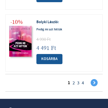
-10%
Bolyki László
:
Pedig mi azt hittük
4 990
Ft
4 491
Ft
KOSÁRBA
)
1
2
3
4