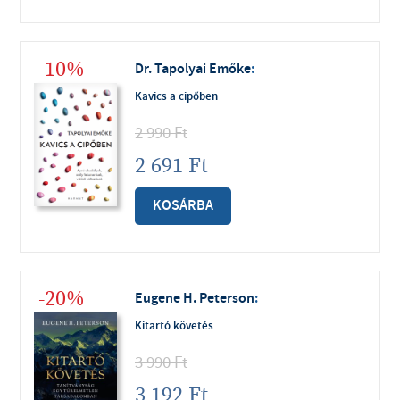
-10%
Dr. Tapolyai Emőke
:
Kavics a cipőben
2 990
Ft
2 691
Ft
KOSÁRBA
-20%
Eugene H. Peterson
:
Kitartó követés
3 990
Ft
3 192
Ft