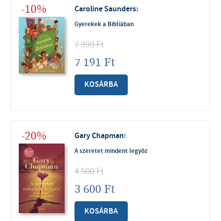
-10%
Caroline Saunders
:
Gyerekek a Bibliában
7 990
Ft
7 191
Ft
KOSÁRBA
-20%
Gary Chapman
:
A szeretet mindent legyőz
4 500
Ft
3 600
Ft
KOSÁRBA