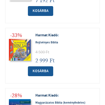
7 192
Ft
KOSÁRBA
-33%
Harmat Kiadó
:
Rejtvényes Biblia
4 500
Ft
2 999
Ft
KOSÁRBA
-28%
Harmat Kiadó
:
Magyarázatos Biblia (keményfedeles)