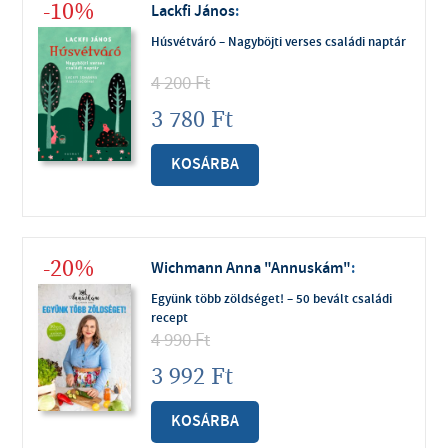
-10%
Lackfi János
:
Húsvétváró – Nagyböjti verses családi naptár
4 200
Ft
3 780
Ft
KOSÁRBA
-20%
Wichmann Anna "Annuskám"
:
Együnk több zöldséget! – 50 bevált családi
recept
4 990
Ft
3 992
Ft
KOSÁRBA