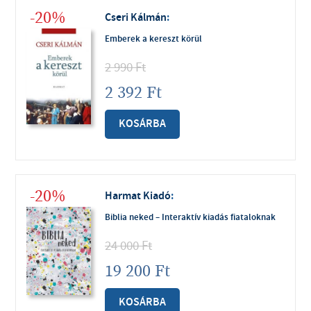
-20%
Cseri Kálmán
:
Emberek a kereszt körül
2 990
Ft
2 392
Ft
KOSÁRBA
-20%
Harmat Kiadó
:
Biblia neked – Interaktív kiadás fiataloknak
24 000
Ft
19 200
Ft
KOSÁRBA