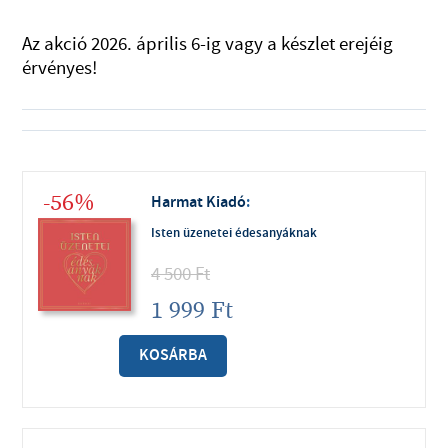
Az akció 2026. április 6-ig vagy a készlet erejéig
érvényes!
-56%
Harmat Kiadó
:
Isten üzenetei édesanyáknak
4 500
Ft
1 999
Ft
KOSÁRBA