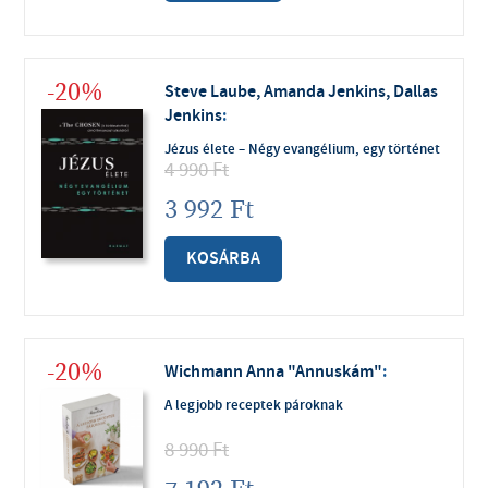
-20%
Steve Laube, Amanda Jenkins, Dallas
Jenkins
:
Jézus élete – Négy evangélium, egy történet
4 990
Ft
3 992
Ft
KOSÁRBA
-20%
Wichmann Anna "Annuskám"
:
A legjobb receptek pároknak
8 990
Ft