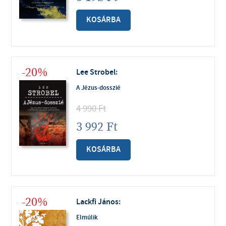
KOSÁRBA
-20%
Lee Strobel
:
A Jézus-dosszié
4 990
Ft
3 992
Ft
KOSÁRBA
-20%
Lackfi János
:
Elmúlik