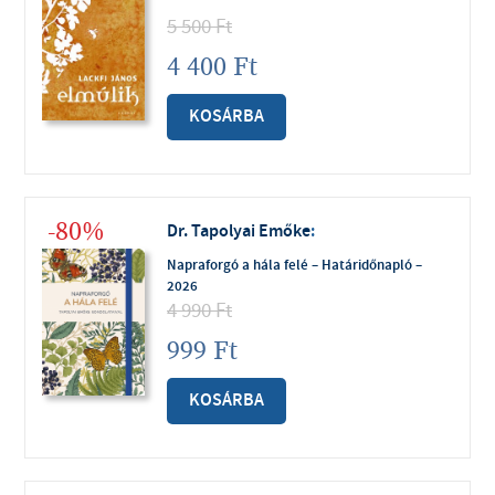
5 500
Ft
4 400
Ft
KOSÁRBA
-80%
Dr. Tapolyai Emőke
:
Napraforgó a hála felé – Határidőnapló –
2026
4 990
Ft
999
Ft
KOSÁRBA