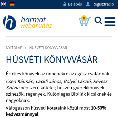
Belépés
Regisztráció
w
U
0
L
NYITÓLAP
»
HÚSVÉTI KÖNYVVÁSÁR
HÚSVÉTI KÖNYVVÁSÁR
Értékes könyvek az ünnepekre az egész családnak!
Cseri Kálmán
,
Lackfi János
,
Bolyki László
,
Révész
Szilvia
népszerű kötetei; húsvéti gyerekkönyvek,
színezők, regények. Különleges Bibliák kicsiknek és
nagyoknak.
Válogasson húsvéti köteteink közül most
10-50%
kedvezménnyel
!