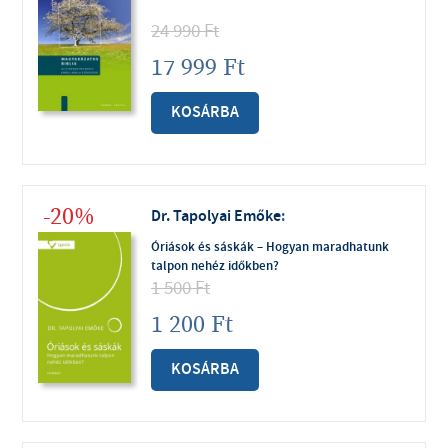
24 990
Ft
17 999
Ft
KOSÁRBA
-20%
Dr. Tapolyai Emőke
:
Óriások és sáskák – Hogyan maradhatunk
talpon nehéz időkben?
1 500
Ft
1 200
Ft
KOSÁRBA