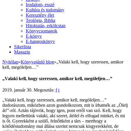
Irodalom, esszé
Kultúra és tudomány
Keresztény élet
Teológia, Biblia
Hitoktatás, erkölcstan
Könyvcsomagok
E-könyv
E-hangoskönyv
Sikerlista
Magazin
Nyitólap
»
Könyvajánló blog
»
„Valaki kell, hogy szeressen, amikor
kell, megöleljen…”
„Valaki kell, hogy szeressen, amikor kell, megöleljen…”
2019. január 30.
Megosztás:
f
t
„Valaki kell, hogy szeressen, amikor kell, megöleljen…”
dudorászom, miközben azon gondolkozom, mit is írhatnék az „Ölelj
át!”-ról. Aztán rájövök, hogy igen, pont erről van szó. Kell, hogy
legyen mellettünk valaki, aki szeret, átölel és elfogad minket, és mi
is őt.
Gyerekként a szülő, felnőttként a társ – merthogy a
kötődéstudomány mai állása szerint nemcsak kisgyerekként, de