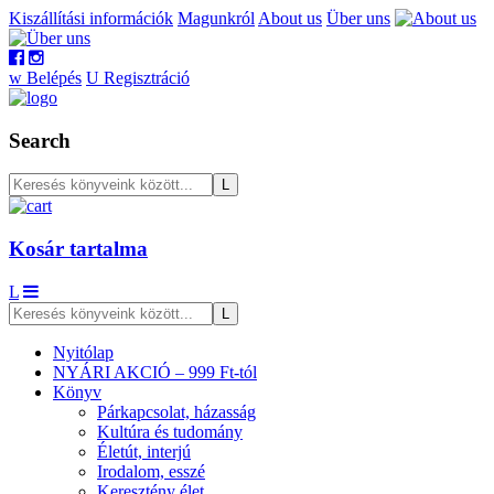
Kiszállítási információk
Magunkról
About us
Über uns
w
Belépés
U
Regisztráció
Search
Kosár tartalma
L
Nyitólap
NYÁRI AKCIÓ – 999 Ft-tól
Könyv
Párkapcsolat, házasság
Kultúra és tudomány
Életút, interjú
Irodalom, esszé
Keresztény élet