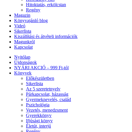
Hitoktatás, erkölcstan
Regény
Magazin
Könyvajánló blog
Videó
Sikerlista
Kiszállítási és átvételi információk
Magunkról
Kapcsolat
Nyitólap
Újdonságok
NYÁRI AKCIÓ – 999 Ft-tól
Könyvek
Előkészületben
Sikerlista
Az 5 szeretetnyelv
Párkapcsolat, házasság
Gyermeknevelés, család
Pszichológia
Vezetés, menedzsment
Gyerekkönyv
Ifjúsági könyv
Életút, interjú
Regény