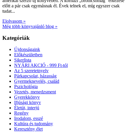
amerikai szerző új könyvében. A kórházi „örömcsomag” érkezése
előtt a pár csak egymásnak él. Évek telnek el, míg egyszer csak
tudat...
Elolvasom »
Még több könyvajánló blog »
Kategóriák
Újdonságaink
Előkészületben
Sikerlista
NYÁRI AKCIÓ - 999 Ft-tól
Az 5 szeretetnyelv
Párkapcsolat, házasság
Gyermeknevelés, család
Pszichológia
Vezetés, menedzsment
Gyerekkönyv
Ifjúsági könyv
Életút, interjú
Regény
Irodalom, esszé
Kultúra és tudomány
Keresztény élet