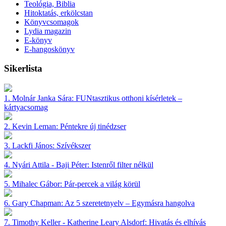
Teológia, Biblia
Hitoktatás, erkölcstan
Könyvcsomagok
Lydia magazin
E-könyv
E-hangoskönyv
Sikerlista
1.
Molnár Janka Sára:
FUNtasztikus otthoni kísérletek –
kártyacsomag
2.
Kevin Leman:
Péntekre új tinédzser
3.
Lackfi János:
Szívékszer
4.
Nyári Attila - Baji Péter:
Istenről filter nélkül
5.
Mihalec Gábor:
Pár-percek a világ körül
6.
Gary Chapman:
Az 5 szeretetnyelv – Egymásra hangolva
7.
Timothy Keller - Katherine Leary Alsdorf:
Hivatás és elhívás