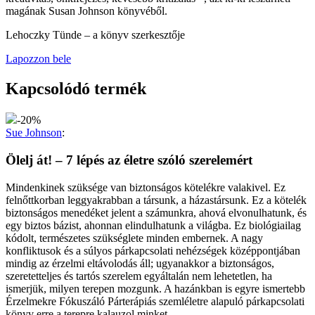
magának Susan Johnson könyvéből.
Lehoczky Tünde – a könyv szerkesztője
Lapozzon bele
Kapcsolódó termék
-20%
Sue Johnson
:
Ölelj át! – 7 lépés az életre szóló szerelemért
Mindenkinek szüksége van biztonságos kötelékre valakivel. Ez
felnőttkorban leggyakrabban a társunk, a házastársunk. Ez a kötelék
biztonságos menedéket jelent a számunkra, ahová elvonulhatunk, és
egy biztos bázist, ahonnan elindulhatunk a világba. Ez biológiailag
kódolt, természetes szükséglete minden embernek. A nagy
konfliktusok és a súlyos párkapcsolati nehézségek középpontjában
mindig az érzelmi eltávolodás áll; ugyanakkor a biztonságos,
szeretetteljes és tartós szerelem egyáltalán nem lehetetlen, ha
ismerjük, milyen terepen mozgunk. A hazánkban is egyre ismertebb
Érzelmekre Fókuszáló Párterápiás szemléletre alapuló párkapcsolati
könyv erre a terepre kalauzol minket.