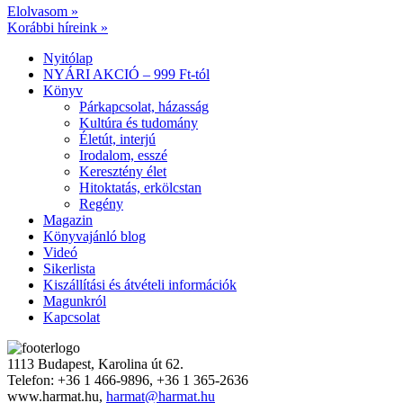
Elolvasom »
Korábbi híreink »
Nyitólap
NYÁRI AKCIÓ – 999 Ft-tól
Könyv
Párkapcsolat, házasság
Kultúra és tudomány
Életút, interjú
Irodalom, esszé
Keresztény élet
Hitoktatás, erkölcstan
Regény
Magazin
Könyvajánló blog
Videó
Sikerlista
Kiszállítási és átvételi információk
Magunkról
Kapcsolat
1113 Budapest, Karolina út 62.
Telefon: +36 1 466-9896, +36 1 365-2636
www.harmat.hu,
harmat@harmat.hu