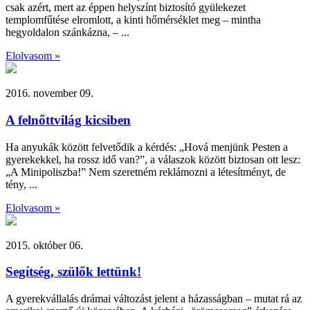
csak azért, mert az éppen helyszínt biztosító gyülekezet
templomfűtése elromlott, a kinti hőmérséklet meg – mintha
hegyoldalon szánkázna, – ...
Elolvasom »
2016. november 09.
A felnőttvilág kicsiben
Ha anyukák között felvetődik a kérdés: „Hová menjünk Pesten a
gyerekekkel, ha rossz idő van?”, a válaszok között biztosan ott lesz:
„A Minipoliszba!” Nem szeretném reklámozni a létesítményt, de
tény, ...
Elolvasom »
2015. október 06.
Segítség, szülők lettünk!
A gyerekvállalás drámai változást jelent a házasságban – mutat rá az