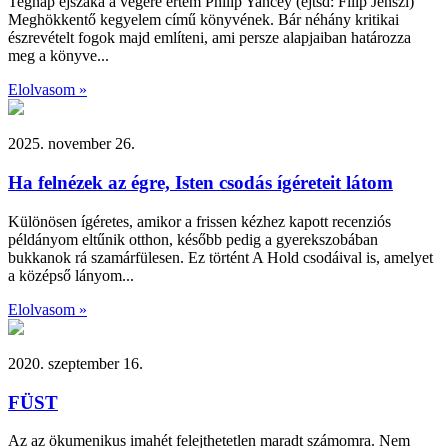
Tegnap éjszaka a végére értem Philip Yancey (ejtsd: Filip Jenszí)
Meghökkentő kegyelem című könyvének. Bár néhány kritikai
észrevételt fogok majd említeni, ami persze alapjaiban határozza
meg a könyve...
Elolvasom »
2025. november 26.
Ha felnézek az égre, Isten csodás ígéreteit látom
Különösen ígéretes, amikor a frissen kézhez kapott recenziós
példányom eltűnik otthon, később pedig a gyerekszobában
bukkanok rá szamárfülesen. Ez történt A Hold csodáival is, amelyet
a középső lányom...
Elolvasom »
2020. szeptember 16.
FÜST
Az az ökumenikus imahét felejthetetlen maradt számomra. Nem