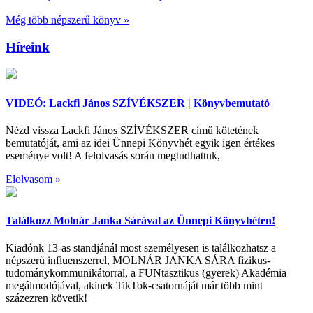
Még több népszerű könyv »
Híreink
VIDEÓ: Lackfi János SZÍVÉKSZER | Könyvbemutató
Nézd vissza Lackfi János SZÍVÉKSZER című kötetének
bemutatóját, ami az idei Ünnepi Könyvhét egyik igen értékes
eseménye volt! A felolvasás során megtudhattuk,
Elolvasom »
Találkozz Molnár Janka Sárával az Ünnepi Könyvhéten!
Kiadónk 13-as standjánál most személyesen is találkozhatsz a
népszerű influenszerrel, MOLNÁR JANKA SÁRA fizikus-
tudománykommunikátorral, a FUNtasztikus (gyerek) Akadémia
megálmodójával, akinek TikTok-csatornáját már több mint
százezren követik!