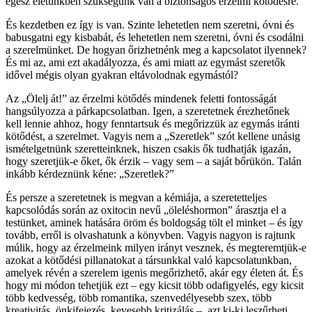
egész életünkben szükségünk van a biztonságos érzelmi kötődésre.
És kezdetben ez így is van. Szinte lehetetlen nem szeretni, óvni és
babusgatni egy kisbabát, és lehetetlen nem szeretni, óvni és csodálni
a szerelmünket. De hogyan őrizhetnénk meg a kapcsolatot ilyennek?
És mi az, ami ezt akadályozza, és ami miatt az egymást szeretők
idővel mégis olyan gyakran eltávolodnak egymástól?
Az „Ölelj át!” az érzelmi kötődés mindenek feletti fontosságát
hangsúlyozza a párkapcsolatban. Igen, a szeretetnek érezhetőnek
kell lennie ahhoz, hogy fenntartsuk és megőrizzük az egymás iránti
kötődést, a szerelmet. Vagyis nem a „Szeretlek” szót kellene unásig
ismételgetnünk szeretteinknek, hiszen csakis ők tudhatják igazán,
hogy szeretjük-e őket, ők érzik – vagy sem – a saját bőrükön. Talán
inkább kérdeznünk kéne: „Szeretlek?”
És persze a szeretetnek is megvan a kémiája, a szeretetteljes
kapcsolódás során az oxitocin nevű „öleléshormon” árasztja el a
testünket, aminek hatására öröm és boldogság tölt el minket – és így
tovább, erről is olvashatunk a könyvben. Vagyis nagyon is rajtunk
múlik, hogy az érzelmeink milyen irányt vesznek, és megteremtjük-e
azokat a kötődési pillanatokat a társunkkal való kapcsolatunkban,
amelyek révén a szerelem igenis megőrizhető, akár egy életen át. És
hogy mi módon tehetjük ezt – egy kicsit több odafigyelés, egy kicsit
több kedvesség, több romantika, szenvedélyesebb szex, több
kreativitás, önkifejezés, kevesebb kritizálás –, azt ki-ki leszűrheti