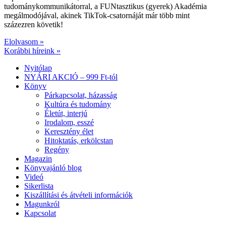
tudománykommunikátorral, a FUNtasztikus (gyerek) Akadémia
megálmodójával, akinek TikTok-csatornáját már több mint
százezren követik!
Elolvasom »
Korábbi híreink »
Nyitólap
NYÁRI AKCIÓ – 999 Ft-tól
Könyv
Párkapcsolat, házasság
Kultúra és tudomány
Életút, interjú
Irodalom, esszé
Keresztény élet
Hitoktatás, erkölcstan
Regény
Magazin
Könyvajánló blog
Videó
Sikerlista
Kiszállítási és átvételi információk
Magunkról
Kapcsolat