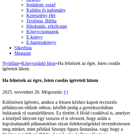
Irodalom, esszé
Kultúra és tudomány
Keresztény élet
Teológia, Biblia
Hitoktatás, erkölcstan
Könyvcsomagok
E-könyv
E-hangoskönyv
Sikerlista
Magazin
Nyitólap
»
Könyvajánló blog
»
Ha felnézek az égre, Isten csodás
ígéreteit látom
Ha felnézek az égre, Isten csodás ígéreteit látom
2025. november 26.
Megosztás:
f
t
Különösen ígéretes, amikor a frissen kézhez kapott recenziós
példányom eltűnik otthon, később pedig a gyerekszobában
bukkanok rá szamárfülesen. Ez történt
A Hold csodái
val is, amelyet
a középső lányom egy szuszra el is olvasott, hogy aztán a
legváratlanabb pillanatokban olyan érdekességekkel örvendeztessen
meg minket, mint például Snoopy figura űrutazása, vagy hogy a