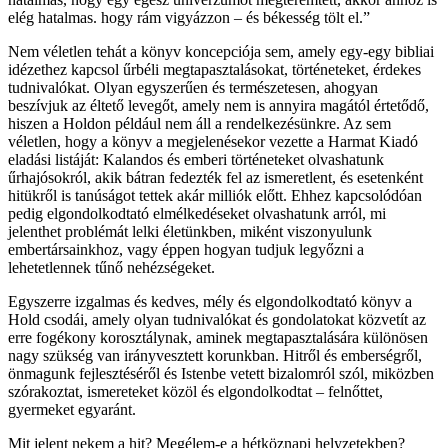
elég hatalmas. hogy rám vigyázzon – és békesség tölt el.”
Nem véletlen tehát a könyv koncepciója sem, amely egy-egy bibliai
idézethez kapcsol űrbéli megtapasztalásokat, történeteket, érdekes
tudnivalókat. Olyan egyszerűen és természetesen, ahogyan
beszívjuk az éltető levegőt, amely nem is annyira magától értetődő,
hiszen a Holdon például nem áll a rendelkezésünkre. Az sem
véletlen, hogy a könyv a megjelenésekor vezette a Harmat Kiadó
eladási listáját: Kalandos és emberi történeteket olvashatunk
űrhajósokról, akik bátran fedezték fel az ismeretlent, és esetenként
hitükről is tanúságot tettek akár milliók előtt. Ehhez kapcsolódóan
pedig elgondolkodtató elmélkedéseket olvashatunk arról, mi
jelenthet problémát lelki életünkben, miként viszonyulunk
embertársainkhoz, vagy éppen hogyan tudjuk legyőzni a
lehetetlennek tűnő nehézségeket.
Egyszerre izgalmas és kedves, mély és elgondolkodtató könyv a
Hold csodái, amely olyan tudnivalókat és gondolatokat közvetít az
erre fogékony korosztálynak, aminek megtapasztalására különösen
nagy szükség van irányvesztett korunkban. Hitről és emberségről,
önmagunk fejlesztéséről és Istenbe vetett bizalomról szól, miközben
szórakoztat, ismereteket közöl és elgondolkodtat – felnőttet,
gyermeket egyaránt.
Mit jelent nekem a hit? Megélem-e a hétköznapi helyzetekben?