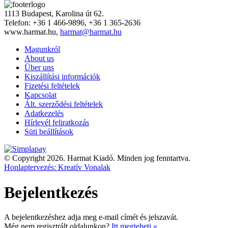
1113 Budapest, Karolina út 62.
Telefon: +36 1 466-9896, +36 1 365-2636
www.harmat.hu,
harmat@harmat.hu
Magunkról
About us
Über uns
Kiszállítási információk
Fizetési feltételek
Kapcsolat
Ált. szerződési feltételek
Adatkezelés
Hírlevél feliratkozás
Süti beállítások
© Copyright 2026. Harmat Kiadó. Minden jog fenntartva.
Honlaptervezés: Kreatív Vonalak
Bejelentkezés
A bejelentkezéshez adja meg e-mail címét és jelszavát.
Még nem regisztrált oldalunkon?
Itt megteheti »