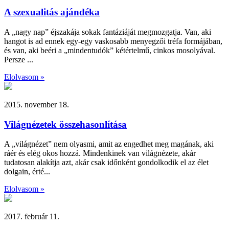
A szexualitás ajándéka
A „nagy nap” éjszakája sokak fantáziáját megmozgatja. Van, aki
hangot is ad ennek egy-egy vaskosabb menyegzői tréfa formájában,
és van, aki beéri a „mindentudók” kétértelmű, cinkos mosolyával.
Persze ...
Elolvasom »
2015. november 18.
Világnézetek összehasonlítása
A „világnézet” nem olyasmi, amit az engedhet meg magának, aki
ráér és elég okos hozzá. Mindenkinek van világnézete, akár
tudatosan alakítja azt, akár csak időnként gondolkodik el az élet
dolgain, érté...
Elolvasom »
2017. február 11.