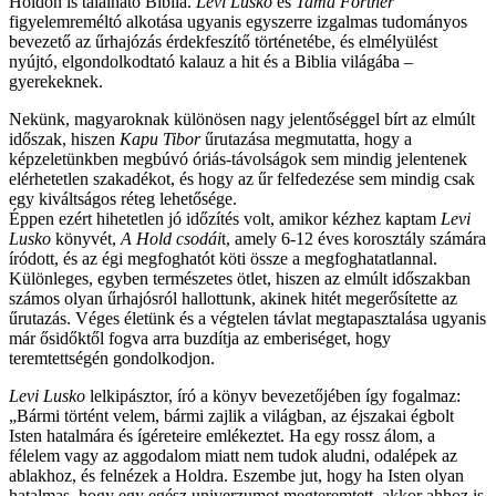
Holdon is található Biblia.
Levi Lusko
és
Tama Fortner
figyelemreméltó alkotása ugyanis egyszerre izgalmas tudományos
bevezető az űrhajózás érdekfeszítő történetébe, és elmélyülést
nyújtó, elgondolkodtató kalauz a hit és a Biblia világába –
gyerekeknek.
Nekünk, magyaroknak különösen nagy jelentőséggel bírt az elmúlt
időszak, hiszen
Kapu Tibor
űrutazása megmutatta, hogy a
képzeletünkben megbúvó óriás-távolságok sem mindig jelentenek
elérhetetlen szakadékot, és hogy az űr felfedezése sem mindig csak
egy kiváltságos réteg lehetősége.
Éppen ezért hihetetlen jó időzítés volt, amikor kézhez kaptam
Levi
Lusko
könyvét,
A Hold csodái
t, amely 6-12 éves korosztály számára
íródott, és az égi megfoghatót köti össze a megfoghatatlannal.
Különleges, egyben természetes ötlet, hiszen az elmúlt időszakban
számos olyan űrhajósról hallottunk, akinek hitét megerősítette az
űrutazás. Véges életünk és a végtelen távlat megtapasztalása ugyanis
már ősidőktől fogva arra buzdítja az emberiséget, hogy
teremtettségén gondolkodjon.
Levi Lusko
lelkipásztor, író a könyv bevezetőjében így fogalmaz:
„Bármi történt velem, bármi zajlik a világban, az éjszakai égbolt
Isten hatalmára és ígéreteire emlékeztet. Ha egy rossz álom, a
félelem vagy az aggodalom miatt nem tudok aludni, odalépek az
ablakhoz, és felnézek a Holdra. Eszembe jut, hogy ha Isten olyan
hatalmas, hogy egy egész univerzumot megteremtett, akkor ahhoz is