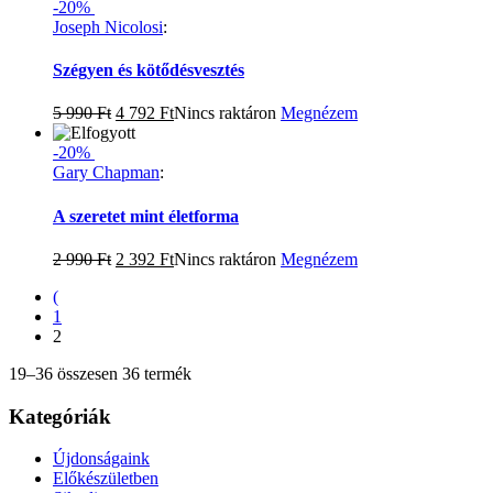
-20%
Joseph Nicolosi
:
Szégyen és kötődésvesztés
5 990
Ft
4 792
Ft
Nincs raktáron
Megnézem
-20%
Gary Chapman
:
A szeretet mint életforma
2 990
Ft
2 392
Ft
Nincs raktáron
Megnézem
(
1
2
19–36 összesen 36 termék
Kategóriák
Újdonságaink
Előkészületben