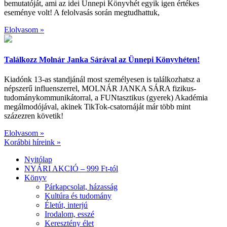
bemutatóját, ami az idei Ünnepi Könyvhét egyik igen értékes
eseménye volt! A felolvasás során megtudhattuk,
Elolvasom »
Találkozz Molnár Janka Sárával az Ünnepi Könyvhéten!
Kiadónk 13-as standjánál most személyesen is találkozhatsz a
népszerű influenszerrel, MOLNÁR JANKA SÁRA fizikus-
tudománykommunikátorral, a FUNtasztikus (gyerek) Akadémia
megálmodójával, akinek TikTok-csatornáját már több mint
százezren követik!
Elolvasom »
Korábbi híreink »
Nyitólap
NYÁRI AKCIÓ – 999 Ft-tól
Könyv
Párkapcsolat, házasság
Kultúra és tudomány
Életút, interjú
Irodalom, esszé
Keresztény élet