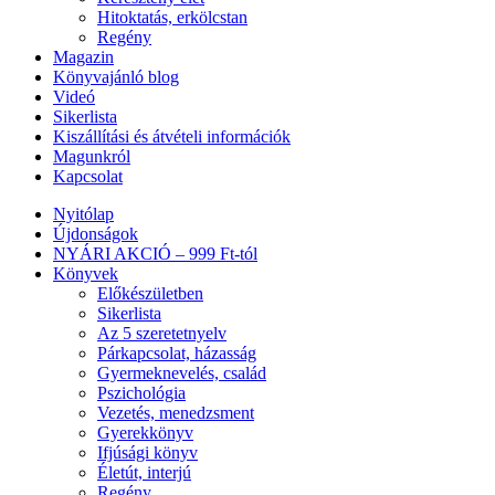
Hitoktatás, erkölcstan
Regény
Magazin
Könyvajánló blog
Videó
Sikerlista
Kiszállítási és átvételi információk
Magunkról
Kapcsolat
Nyitólap
Újdonságok
NYÁRI AKCIÓ – 999 Ft-tól
Könyvek
Előkészületben
Sikerlista
Az 5 szeretetnyelv
Párkapcsolat, házasság
Gyermeknevelés, család
Pszichológia
Vezetés, menedzsment
Gyerekkönyv
Ifjúsági könyv
Életút, interjú
Regény