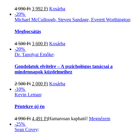
4 990
Ft
3 992
Ft
Kosárba
-20%
Michael McCullough, Steven Sandage, Everett Worthington
:
Megbocsátás
4 500
Ft
3 600
Ft
Kosárba
-20%
Dr. Tapolyai Emőke
:
Gondolatok elvitelre – A pszichológus tanácsai a
mindennapok küzdelmeihez
2 500
Ft
2 000
Ft
Kosárba
-10%
Kevin Leman
:
Péntekre új én
4 990
Ft
4 491
Ft
Hamarosan kapható!
Megnézem
-25%
Sean Covey
: