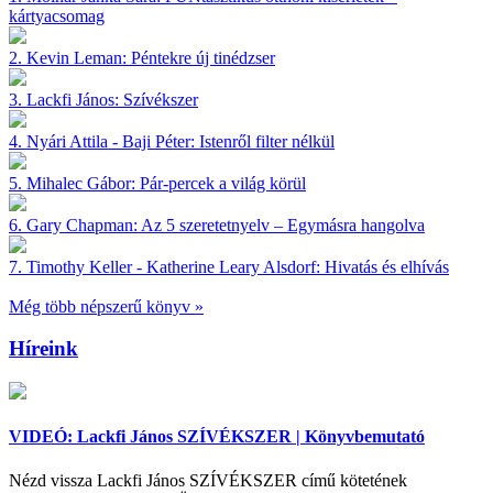
kártyacsomag
2.
Kevin Leman:
Péntekre új tinédzser
3.
Lackfi János:
Szívékszer
4.
Nyári Attila - Baji Péter:
Istenről filter nélkül
5.
Mihalec Gábor:
Pár-percek a világ körül
6.
Gary Chapman:
Az 5 szeretetnyelv – Egymásra hangolva
7.
Timothy Keller - Katherine Leary Alsdorf:
Hivatás és elhívás
Még több népszerű könyv »
Híreink
VIDEÓ: Lackfi János SZÍVÉKSZER | Könyvbemutató
Nézd vissza Lackfi János SZÍVÉKSZER című kötetének