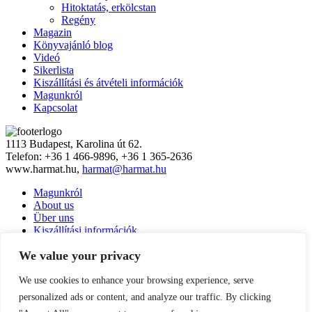
Hitoktatás, erkölcstan
Regény
Magazin
Könyvajánló blog
Videó
Sikerlista
Kiszállítási és átvételi információk
Magunkról
Kapcsolat
1113 Budapest, Karolina út 62.
Telefon: +36 1 466-9896, +36 1 365-2636
www.harmat.hu,
harmat@harmat.hu
Magunkról
About us
Über uns
Kiszállítási információk
Fizetési feltételek
We value your privacy
Kapcsolat
Ált. szerződési feltételek
Adatkezelés
We use cookies to enhance your browsing experience, serve
Hírlevél feliratkozás
personalized ads or content, and analyze our traffic. By clicking
Süti beállítások