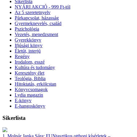
Sikerlista
NYÁRI AKCIÓ - 999 Ft-tól
Az 5 szeretetnyelv
Párkapcsolat, házasság
Gyermeknevelés, család
Pszichológia
Vezetés, menedzsment
Gyerekkönyv
Ifjúsági könyv
Életút, interjú
Regény
Irodalom, esszé
Kultúra és tudomány
Keresztény élet
Teológia, Biblia
Hitoktatás, erkölcstan
Könyvcsomagok
Lydia magazin
E-könyv
E-hangoskönyv
Sikerlista
1.
Molnár Janka Sára:
FUNtasztikus otthoni kísérletek –