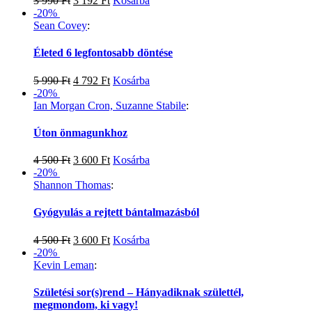
3 990
Ft
3 192
Ft
Kosárba
-20%
Sean Covey
:
Életed 6 legfontosabb döntése
5 990
Ft
4 792
Ft
Kosárba
-20%
Ian Morgan Cron, Suzanne Stabile
:
Úton önmagunkhoz
4 500
Ft
3 600
Ft
Kosárba
-20%
Shannon Thomas
:
Gyógyulás a rejtett bántalmazásból
4 500
Ft
3 600
Ft
Kosárba
-20%
Kevin Leman
:
Születési sor(s)rend – Hányadiknak születtél,
megmondom, ki vagy!