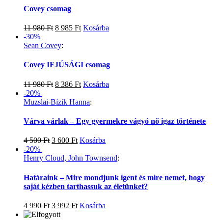
Covey csomag
11 980
Ft
8 985
Ft
Kosárba
-30%
Sean Covey
:
Covey IFJÚSÁGI csomag
11 980
Ft
8 386
Ft
Kosárba
-20%
Muzslai-Bízik Hanna
:
Várva várlak – Egy gyermekre vágyó nő igaz története
4 500
Ft
3 600
Ft
Kosárba
-20%
Henry Cloud, John Townsend
:
Határaink – Mire mondjunk igent és mire nemet, hogy
saját kézben tarthassuk az életünket?
4 990
Ft
3 992
Ft
Kosárba