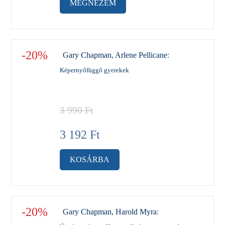
MEGNÉZEM
-20%
Gary Chapman, Arlene Pellicane
:
Képernyőfüggő gyerekek
3 990
Ft
3 192
Ft
KOSÁRBA
-20%
Gary Chapman, Harold Myra
: