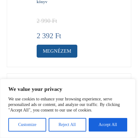
könyv
2 990
Ft
2 392
Ft
MEGNÉZEM
-57%
Gary Chapman, Candy McVicar
:
We value your privacy
Szeretetbe kapaszkodva – Hogyan segít az öt
szeretetnyelv a vendégbabát gyászoló szülőknek
We use cookies to enhance your browsing experience, serve
personalized ads or content, and analyze our traffic. By clicking
"Accept All", you consent to our use of cookies.
3 500
Ft
Customize
Reject All
Accept All
1 499
Ft