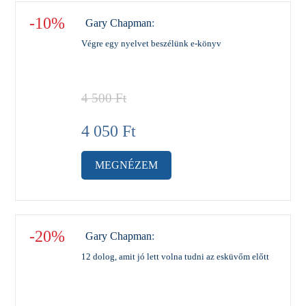
-10%
Gary Chapman
:
Végre egy nyelvet beszélünk e-könyv
4 500
Ft
4 050
Ft
MEGNÉZEM
-20%
Gary Chapman
:
12 dolog, amit jó lett volna tudni az esküvőm előtt