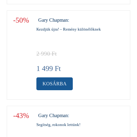
-50%
Gary Chapman
:
Kezdjük újra! – Remény különélőknek
2 990
Ft
1 499
Ft
KOSÁRBA
-43%
Gary Chapman
:
Segítség, rokonok lettünk!