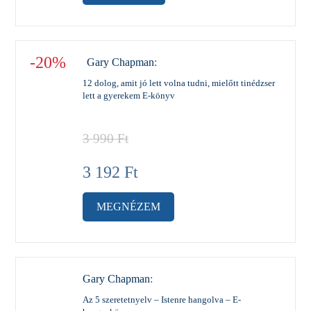
-20%
Gary Chapman
:
12 dolog, amit jó lett volna tudni, mielőtt tinédzser
lett a gyerekem E-könyv
3 990
Ft
3 192
Ft
MEGNÉZEM
Gary Chapman
:
Az 5 szeretetnyelv – Istenre hangolva – E-