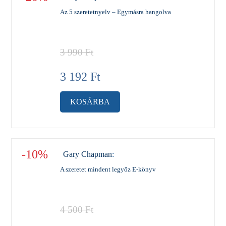
Az 5 szeretetnyelv – Egymásra hangolva
3 990
Ft
3 192
Ft
KOSÁRBA
-10%
Gary Chapman
:
A szeretet mindent legyőz E-könyv
4 500
Ft