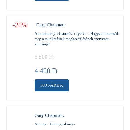
-20%
Gary Chapman
:
A munkahelyi elismerés 5 nyelve – Hogyan teremtsük
meg a munkatársak megbecsülésének szervezeti
kultúráját
5 500
Ft
4 400
Ft
KOSÁRBA
Gary Chapman
:
A harag – E-hangoskönyv