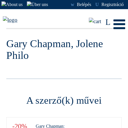
w
Belépés
U
Regisztráció
L
Gary Chapman, Jolene
Philo
A szerző(k) művei
-20%
Gary Chapman
: