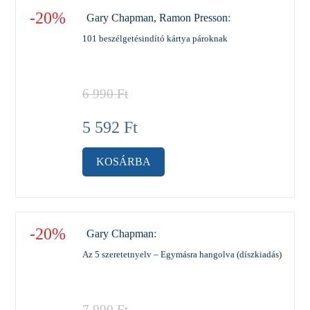
-20%
Gary Chapman, Ramon Presson
:
101 beszélgetésindító kártya pároknak
6 990
Ft
5 592
Ft
KOSÁRBA
-20%
Gary Chapman
:
Az 5 szeretetnyelv – Egymásra hangolva (díszkiadás)
7 990
Ft