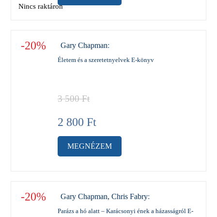
Nincs raktáron
-20%
Gary Chapman
:
Életem és a szeretetnyelvek E-könyv
3 500
Ft
2 800
Ft
MEGNÉZEM
-20%
Gary Chapman, Chris Fabry
:
Parázs a hó alatt – Karácsonyi ének a házasságról E-