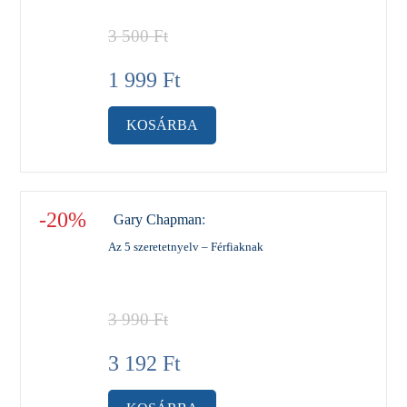
3 500
Ft
1 999
Ft
KOSÁRBA
-20%
Gary Chapman
:
Az 5 szeretetnyelv – Férfiaknak
3 990
Ft
3 192
Ft