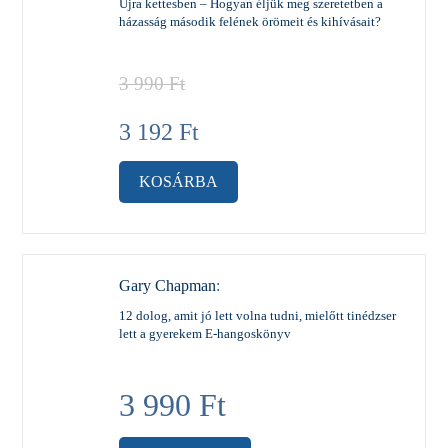
Újra kettesben – Hogyan éljük meg szeretetben a
házasság második felének örömeit és kihívásait?
3 990
Ft
3 192
Ft
KOSÁRBA
Gary Chapman
:
12 dolog, amit jó lett volna tudni, mielőtt tinédzser
lett a gyerekem E-hangoskönyv
3 990
Ft