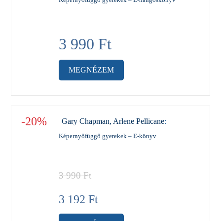
3 990
Ft
MEGNÉZEM
-20%
Gary Chapman, Arlene Pellicane
:
Képernyőfüggő gyerekek – E-könyv
3 990
Ft
3 192
Ft