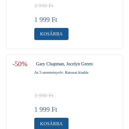
3 990
Ft
1 999
Ft
KOSÁRBA
-50%
Gary Chapman, Jocelyn Green
:
Az 5 szeretetnyelv: Katonai kiadás
3 990
Ft
1 999
Ft
KOSÁRBA