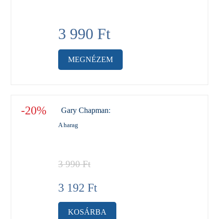
3 990
Ft
MEGNÉZEM
-20%
Gary Chapman
:
A harag
3 990
Ft
3 192
Ft
KOSÁRBA