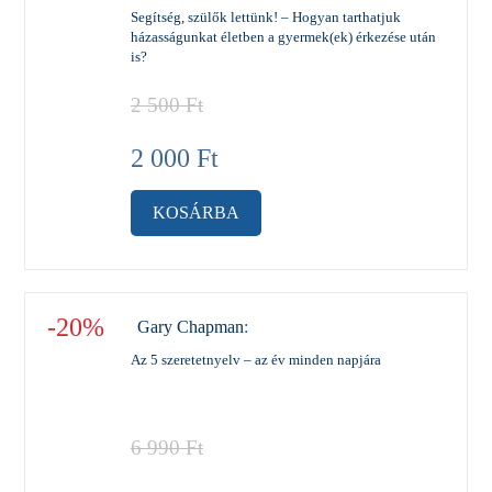
Segítség, szülők lettünk! – Hogyan tarthatjuk
házasságunkat életben a gyermek(ek) érkezése után
is?
2 500
Ft
2 000
Ft
KOSÁRBA
-20%
Gary Chapman
:
Az 5 szeretetnyelv – az év minden napjára
6 990
Ft