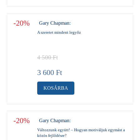
-20%
Gary Chapman
:
A szeretet mindent legyőz
4 500
Ft
3 600
Ft
KOSÁRBA
-20%
Gary Chapman
:
Változzunk együtt! – Hogyan motiváljuk egymást a
közös fejlődésre?