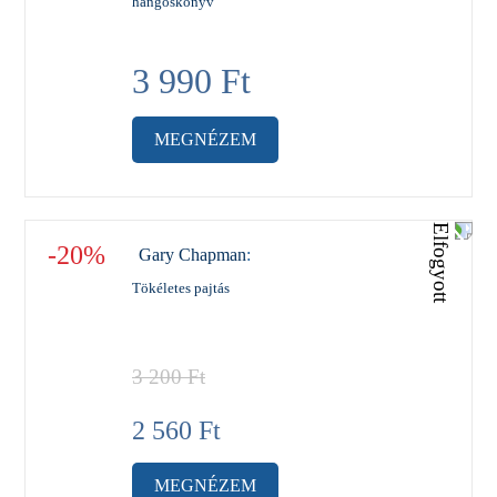
hangoskönyv
3 990
Ft
MEGNÉZEM
-20%
Gary Chapman
:
Tökéletes pajtás
3 200
Ft
2 560
Ft
MEGNÉZEM