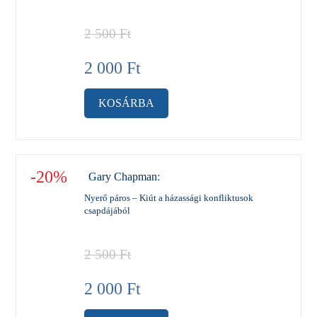
2 500
Ft
2 000
Ft
KOSÁRBA
-20%
Gary Chapman
:
Nyerő páros – Kiút a házassági konfliktusok
csapdájából
2 500
Ft
2 000
Ft