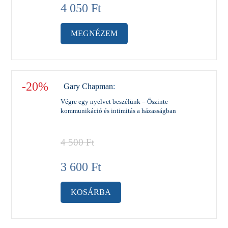
4 050
Ft
MEGNÉZEM
-20%
Gary Chapman
:
Végre egy nyelvet beszélünk – Őszinte
kommunikáció és intimitás a házasságban
4 500
Ft
3 600
Ft
KOSÁRBA