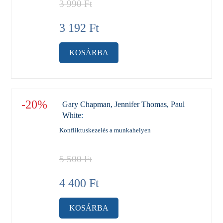
3 990
Ft
3 192
Ft
KOSÁRBA
-20%
Gary Chapman, Jennifer Thomas, Paul
White
:
Konfliktuskezelés a munkahelyen
5 500
Ft
4 400
Ft
KOSÁRBA