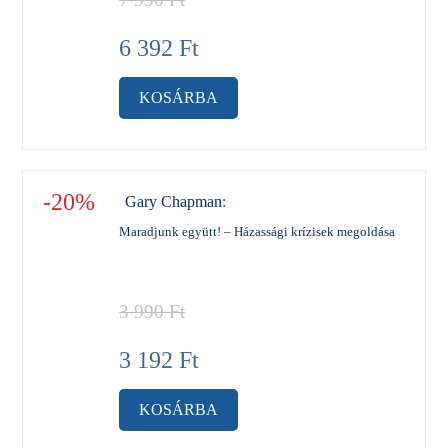
6 392
Ft
KOSÁRBA
-20%
Gary Chapman
:
Maradjunk együtt! – Házassági krízisek megoldása
3 990
Ft
3 192
Ft
KOSÁRBA