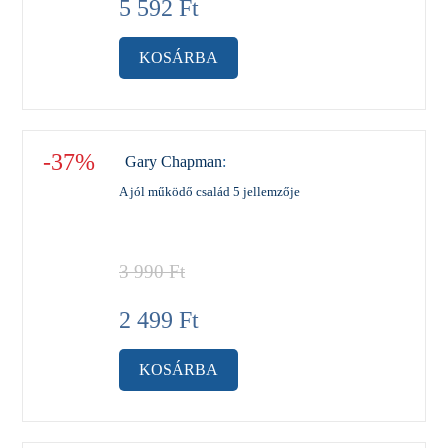
5 592
Ft
KOSÁRBA
-37%
Gary Chapman
:
A jól működő család 5 jellemzője
3 990
Ft
2 499
Ft
KOSÁRBA