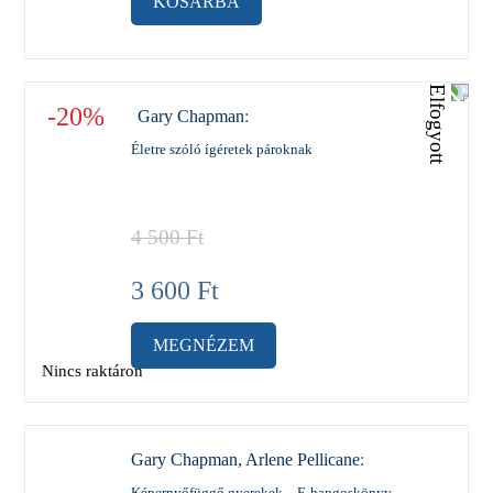
KOSÁRBA
-20%
Gary Chapman
:
Életre szóló ígéretek pároknak
4 500
Ft
3 600
Ft
MEGNÉZEM
Nincs raktáron
Gary Chapman, Arlene Pellicane
:
Képernyőfüggő gyerekek – E-hangoskönyv