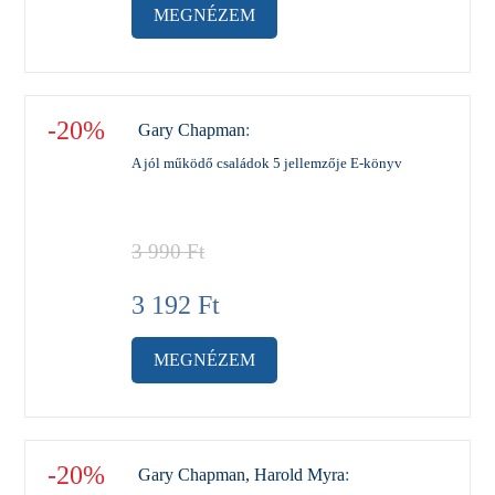
MEGNÉZEM
-20%
Gary Chapman
:
A jól működő családok 5 jellemzője E-könyv
3 990
Ft
3 192
Ft
MEGNÉZEM
-20%
Gary Chapman, Harold Myra
: