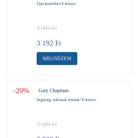
Újra kettesben E-könyv
3 990
Ft
3 192
Ft
MEGNÉZEM
-20%
Gary Chapman
:
Segítség, rokonok lettünk! E-könyv
3 500
Ft