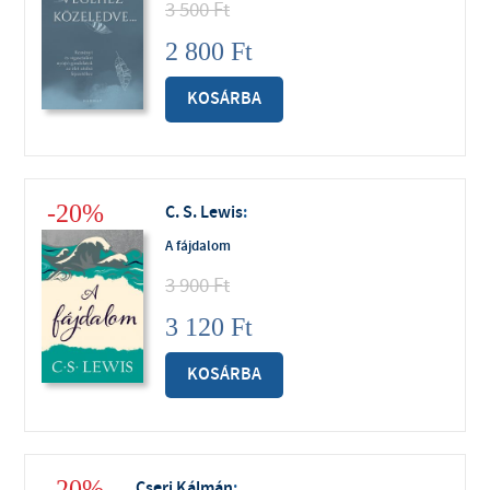
3 500
Ft
2 800
Ft
KOSÁRBA
-20%
C. S. Lewis
:
A fájdalom
3 900
Ft
3 120
Ft
KOSÁRBA
-20%
Cseri Kálmán
: