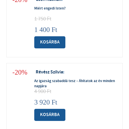
Miért engedi Isten?
1 750
Ft
1 400
Ft
KOSÁRBA
-20%
Révész Szilvia
:
Az igazság szabaddá tesz – Áhítatok az év minden
napjára
4 900
Ft
3 920
Ft
KOSÁRBA