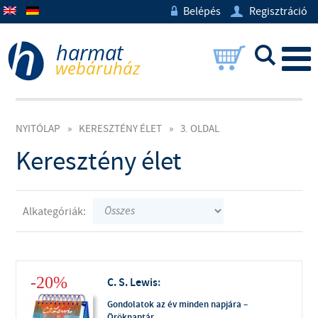
Belépés
Regisztráció
w
U
L
NYITÓLAP
»
KERESZTÉNY ÉLET
»
3. OLDAL
Keresztény élet
Alkategóriák:
-20%
C. S. Lewis
:
Gondolatok az év minden napjára –
Öröknaptár