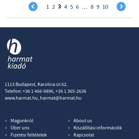
(
)
3
1
2
4
5
6
…
8
9
10
1113 Budapest, Karolina út 62.
Telefon: +36 1 466-9896, +36 1 365-2636
www.harmat.hu,
harmat@harmat.hu
Magunkról
About us
Über uns
Kiszállítási információk
Fizetési feltételek
Kapcsolat