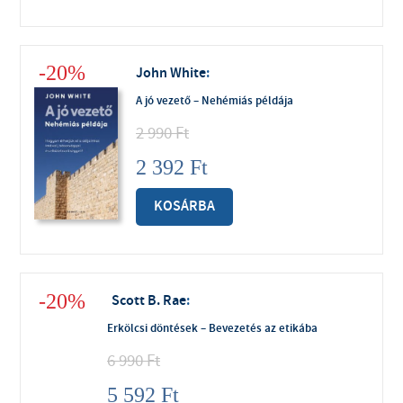
-20%
John White
:
A jó vezető – Nehémiás példája
2 990
Ft
2 392
Ft
KOSÁRBA
-20%
Scott B. Rae
:
Erkölcsi döntések – Bevezetés az etikába
6 990
Ft
5 592
Ft