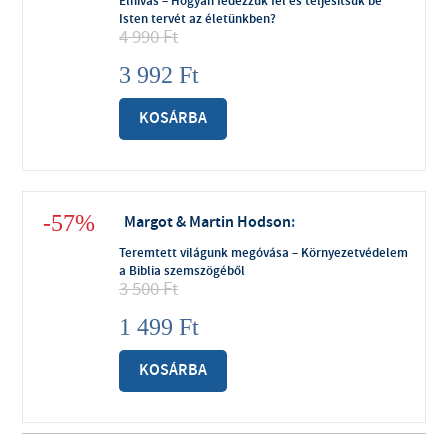
Elhívás – Hogyan fedezzük fel és teljesítsük be
Isten tervét az életünkben?
4 990
Ft
3 992
Ft
KOSÁRBA
-57%
Margot & Martin Hodson
:
Teremtett világunk megóvása – Környezetvédelem
a Biblia szemszögéből
3 500
Ft
1 499
Ft
KOSÁRBA