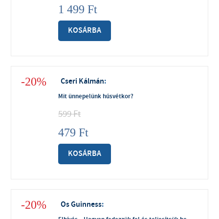
1 499
Ft
KOSÁRBA
-20%
Cseri Kálmán
:
Mit ünnepelünk húsvétkor?
599
Ft
479
Ft
KOSÁRBA
-20%
Os Guinness
: