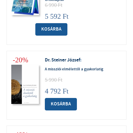
6 990
Ft
5 592
Ft
KOSÁRBA
-20%
Dr. Steiner József
:
A missziói elmélettől a gyakorlatig
5 990
Ft
4 792
Ft
KOSÁRBA