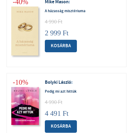
-40%
Mike Mason
:
A házasság misztériuma
4 990
Ft
2 999
Ft
KOSÁRBA
-10%
Bolyki László
:
Pedig mi azt hittük
4 990
Ft
4 491
Ft
KOSÁRBA