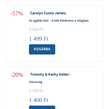
-57%
Carolyn Custis James
:
Az egyház fele – A nők küldetése a világban
3 500
Ft
1 499
Ft
KOSÁRBA
-20%
Timothy & Kathy Keller
:
Házasság
1 750
Ft
1 400
Ft