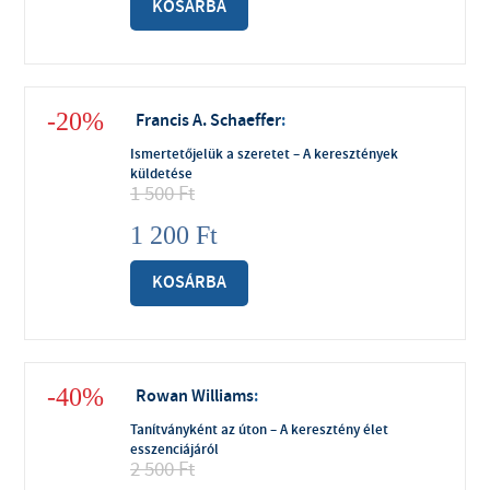
KOSÁRBA
-20%
Francis A. Schaeffer
:
Ismertetőjelük a szeretet – A keresztények
küldetése
1 500
Ft
1 200
Ft
KOSÁRBA
-40%
Rowan Williams
:
Tanítványként az úton – A keresztény élet
esszenciájáról
2 500
Ft