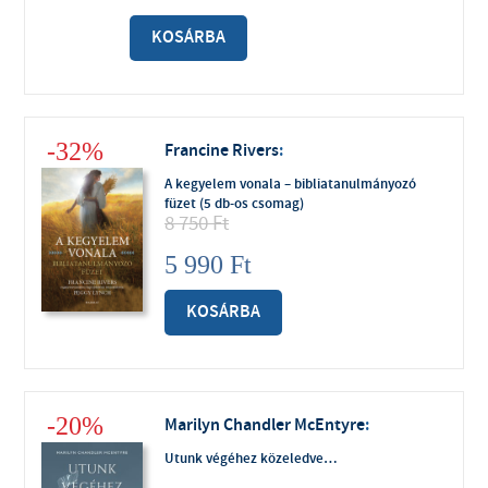
KOSÁRBA
-32%
Francine Rivers
:
A kegyelem vonala – bibliatanulmányozó
füzet (5 db-os csomag)
8 750
Ft
5 990
Ft
KOSÁRBA
-20%
Marilyn Chandler McEntyre
:
Utunk végéhez közeledve…