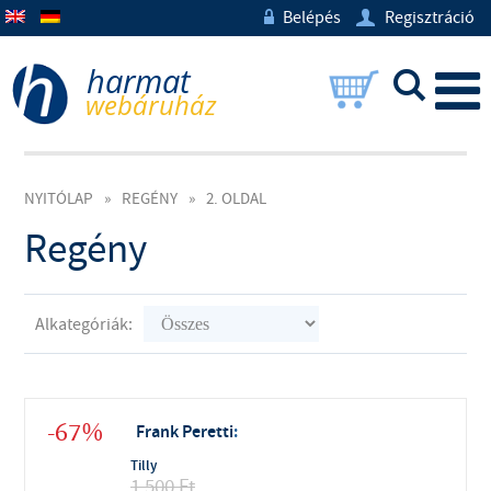
Belépés
Regisztráció
w
U
L
NYITÓLAP
»
REGÉNY
»
2. OLDAL
Regény
Alkategóriák:
-67%
Frank Peretti
:
Tilly
1 500
Ft