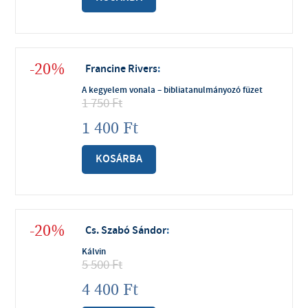
-20%
Francine Rivers
:
A kegyelem vonala – bibliatanulmányozó füzet
1 750
Ft
1 400
Ft
KOSÁRBA
-20%
Cs. Szabó Sándor
:
Kálvin
5 500
Ft
4 400
Ft