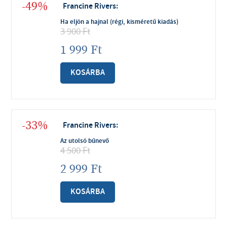
-49%
Francine Rivers
:
Ha eljön a hajnal (régi, kisméretű kiadás)
3 900
Ft
1 999
Ft
KOSÁRBA
-33%
Francine Rivers
:
Az utolsó bűnevő
4 500
Ft
2 999
Ft
KOSÁRBA