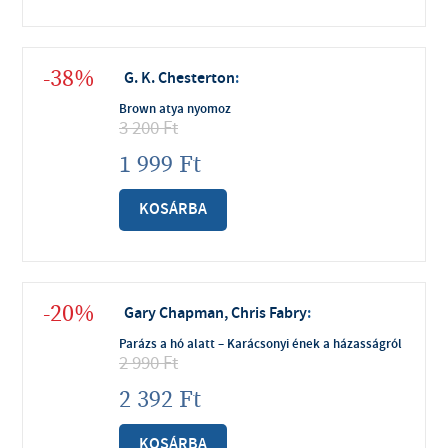
-38%
G. K. Chesterton
:
Brown atya nyomoz
3 200
Ft
1 999
Ft
KOSÁRBA
-20%
Gary Chapman, Chris Fabry
:
Parázs a hó alatt – Karácsonyi ének a házasságról
2 990
Ft
2 392
Ft
KOSÁRBA