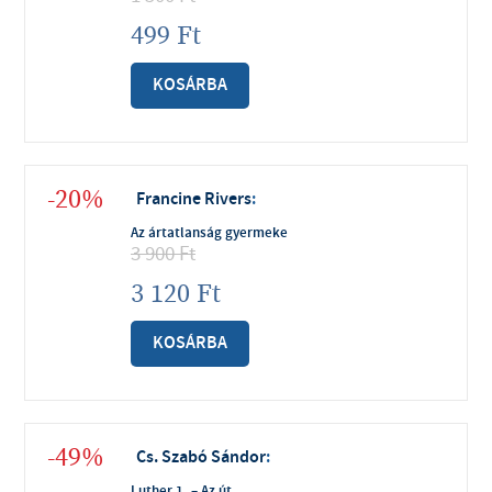
499
Ft
KOSÁRBA
-20%
Francine Rivers
:
Az ártatlanság gyermeke
3 900
Ft
3 120
Ft
KOSÁRBA
-49%
Cs. Szabó Sándor
:
Luther 1. – Az út