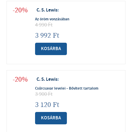
-20%
C. S. Lewis
:
Az öröm vonzásában
4 990
Ft
3 992
Ft
KOSÁRBA
-20%
C. S. Lewis
:
Csűrcsavar levelei – Bővített tartalom
3 900
Ft
3 120
Ft
KOSÁRBA